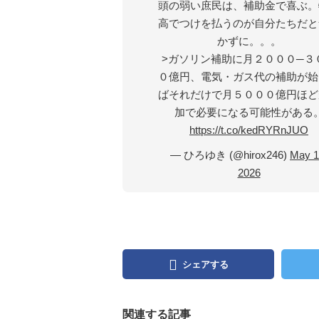
頭の弱い庶民は、補助金で喜ぶ。
高でつけを払うのが自分たちだと
かずに。。。
>ガソリン補助に月２０００─３
０億円、電気・ガス代の補助が始
ばそれだけで月５０００億円ほど
加で必要になる可能性がある
https://t.co/kedRYRnJUO
— ひろゆき (@hirox246)
May 1
2026
シェアする
関連する記事