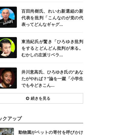
百田尚樹氏、れいわ新選組の新
代表を批判「こんなのが党の代
表ってどんなギャグ...
東浩紀氏が驚き「ひろゆき批判
をするとどんどん批判が来る。
むかしの左派リベラ...
井川意高氏、ひろゆき氏の“あな
たがやれば？”論を一蹴「小学生
でも今どきこん...
続きを見る
ックアップ
動物園がペットの寄付を呼びかけ