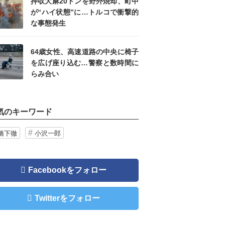
押収大麻20トンを野外焼却、町中
が“ハイ状態”に…トルコで衝撃的
な事態発生
64歳女性、高速道路の中央に椅子
を広げ座り込む…警察と数時間に
らみ合い
気のキーワード
橋下徹
小沢一郎
Facebookをフォロー
Twitterをフォロー