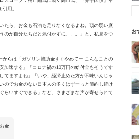
ロスコープ：補正編成に動く高市氏、『赤字国債』不
を引用。
いたら、お金も石油も足りなくなるよね。頭の弱い庶
お
うのが自分たちだと気付かずに。。。」と、私見をつ
記事を読む
ーからは「ガソリン補助金すぐやめてー こんなことの
安加速する」「コロナ禍の10万円の給付金もそうです
記事を読む
してますよね」「いや、経済止めた方が不味いんじゃ
いのでお金のない日本人の多くはずーっと節約し続け
円ぐらいすぐできる」など、さまざまな声が寄せられて
記事を読む
お金
記事を読む