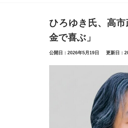
グ
ッ
ト
ニ
ュ
ひろゆき氏、高市
ー
ス
金で喜ぶ」
公開日：2026年5月19日
更新日：20