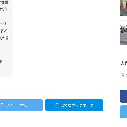
物価
気付
００
記事を読む
まれ
が追
。
8,
人
ツイートする
はてなブックマーク