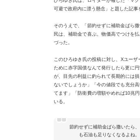
ひろゆき氏は、ロイターが報じた「マク
可避で政府内に漂う懸念」と題した記事
そのうえで、「節約せずに補助金ばら撒
民は、補助金で喜ぶ。物価高でつけを払
づった。
このひろゆき氏の投稿に対し、Xユーザ
ために赤字国債なんて発行したら更に円
が、目先の利益に釣られて長期的には損
ないでしょうか」「今の値段でも充分高
てます」「防衛費の増額やめれば10兆
いる。
節約せずに補助金ばら撒いたら、
も石油も足りなくなるよね。