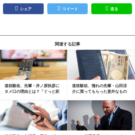
シェア
ツイート
送る
関連する記事
記事を読む
道枝駿佑、先輩・井ノ原快彦に
道枝駿佑、憧れの先輩・山田涼
タメ口の理由とは？「ぐっと距
介に買ってもらった意外なもの
離が縮まって…」
を告白 イノッチ「...
記事を読む