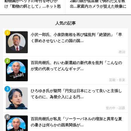
動物園がペットの寄付を呼びか
2歳の娘が低血糖で倒れた父を救
け「動物の餌として」…ネット怒
出…家庭内カメラが捉えた映像に
りの声「ペットは...
称賛の声相次ぐ
人気の記事
む
1
小沢一郎氏、小泉防衛相を再び猛批判「絶望的」「早
く辞めさせないとこの国の国...
政治
む
2
百田尚樹氏、れいわ新選組の新代表を批判「こんなの
が党の代表ってどんなギャグ...
芸能・音楽
む
3
ひろゆき氏が疑問「円安は日本にとって良いと主張し
てるのに、為替介入による円...
世の中・話題
む
4
百田尚樹氏が私見「ソーラーパネルの増加と異常な夏
の暑さは何らかの因果関係が...