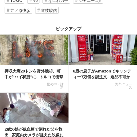
TOKIO
V6
なにわ男子
ジャニーズJr
井ノ原快彦
道枝駿佑
ピックアップ
記事を読む
押収大麻20トンを野外焼却、町
8歳の息子がAmazonでキャンデ
中が“ハイ状態”に…トルコで衝撃
ィー7万個を誤注文…返品不可か
的な事態発生
ら感動の結末へ
世の中・話
海外ニュー
題
ス
2歳の娘が低血糖で倒れた父を救
出…家庭内カメラが捉えた映像に