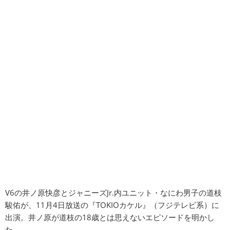
V6の井ノ原快彦とジャニーズJr.内ユニット・なにわ男子の道枝
駿佑が、11月4日放送の『TOKIOカケル』（フジテレビ系）に
出演。井ノ原が道枝の18歳とは思えないエピソードを明かし
た。