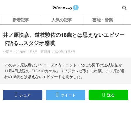
新着記事
人気の記事
芸能・音楽
井ノ原快彦、道枝駿佑の18歳とは思えないエピソー
ド語る…スタジオ感嘆
公開日：2020年11月8日
更新日：2020年11月8日
V6の井ノ原快彦とジャニーズJr.内ユニット・なにわ男子の道枝駿佑が、
11月4日放送の『TOKIOカケル』（フジテレビ系）に出演。井ノ原が道
枝の18歳とは思えないエピソードを明かした。
シェア
ツイート
送る