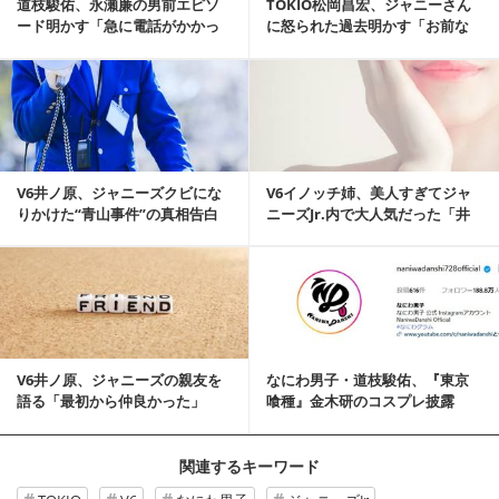
道枝駿佑、永瀬廉の男前エピソ
TOKIO松岡昌宏、ジャニーさん
ード明かす「急に電話がかかっ
に怒られた過去明かす「お前な
てきて…」
んて絶対成功しない」
記事を読む
V6井ノ原、ジャニーズクビにな
V6イノッチ姉、美人すぎてジャ
りかけた“青山事件”の真相告白
ニーズJr.内で大人気だった「井
「警備員に止め...
ノ原の姉ちゃ...
記事を読む
V6井ノ原、ジャニーズの親友を
なにわ男子・道枝駿佑、『東京
語る「最初から仲良かった」
喰種』金木研のコスプレ披露
「日本の宝」「家宝...
関連するキーワード