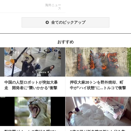
称賛の声相次ぐ
海外ニュー
ス
全てのピックアップ
おすすめ
記事を読む
中国の人型ロボットが突如大暴
押収大麻20トンを野外焼却、町
走 開発者に“襲いかかる”衝撃
中が“ハイ状態”に…トルコで衝撃
映像が話題に
的な事態発生
記事を読む