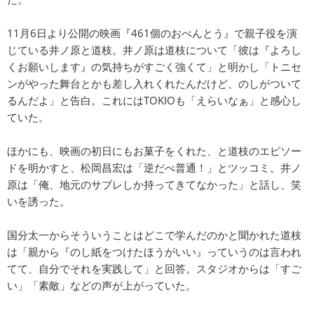
11月6日より公開の映画『461個のおべんとう』で親子役を演
じている井ノ原と道枝。井ノ原は道枝について「彼は『よろし
くお願いします』の気持ちがすごく強くて」と明かし「トニセ
ンがやった舞台とかも差し入れくれたんだけど、のしがついて
るんだよ」と告白。これにはTOKIOも「えらいなぁ」と感心し
ていた。
ほかにも、映画の初日にもお菓子をくれた、と道枝のエピソー
ドを明かすと、松岡昌宏は「逆だべ普通！」とツッコミ。井ノ
原は「俺、地元のサブレしか持ってきてなかった」と話し、笑
いを誘った。
国分太一からそういうことはどこで学んだのかと聞かれた道枝
は「親から『のし紙をつけたほうがいい』っていうのは言われ
てて、自分でそれを実践して」と回答。スタジオからは「すご
い」「素敵」などの声が上がっていた。