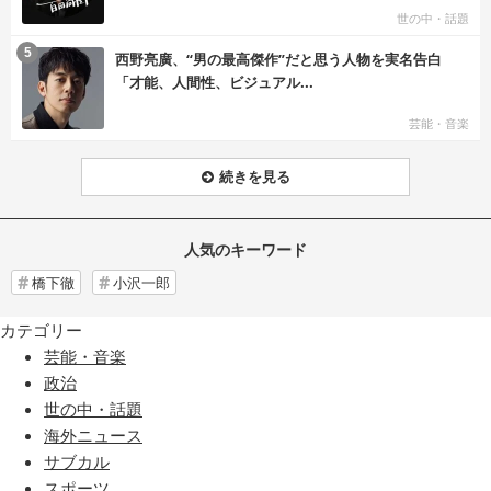
世の中・話題
む
5
西野亮廣、“男の最高傑作”だと思う人物を実名告白
「才能、人間性、ビジュアル...
芸能・音楽
続きを見る
人気のキーワード
橋下徹
小沢一郎
カテゴリー
芸能・音楽
政治
世の中・話題
海外ニュース
サブカル
スポーツ