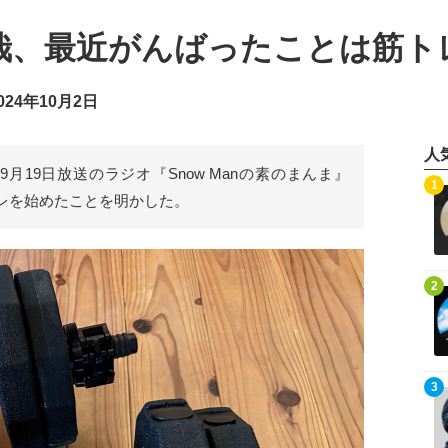
澤辰哉、最近がんばったことは筋ト
24年10月2日
人
9月19日放送のラジオ『Snow Manの素のまんま』
記事を読む
1
レを始めたことを明かした。
記事を読む
2
記事を読む
3