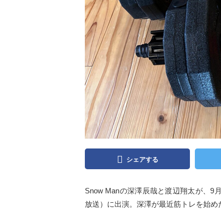
シェアする
Snow Manの深澤辰哉と渡辺翔太が、9
放送）に出演。深澤が最近筋トレを始め