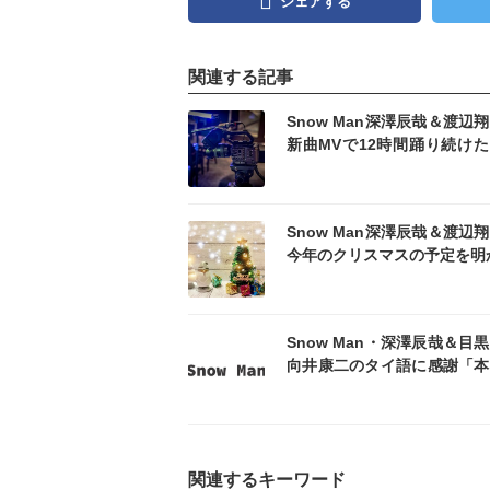
シェアする
関連する記事
記事を読む
記事
Snow Man深澤辰哉＆渡辺
新曲MVで12時間踊り続け
を告白 期待の声集まる「期
です」
記事を読む
記事
Snow Man深澤辰哉＆渡辺
今年のクリスマスの予定を明
記事を読む
記事
Snow Man・深澤辰哉＆目
向井康二のタイ語に感謝「本
すごかった」
関連するキーワード