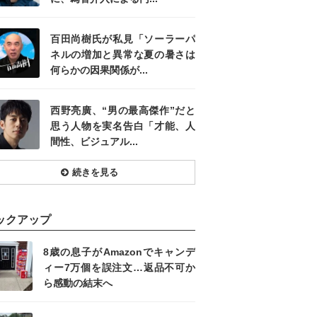
百田尚樹氏が私見「ソーラーパ
ネルの増加と異常な夏の暑さは
何らかの因果関係が...
西野亮廣、“男の最高傑作”だと
思う人物を実名告白「才能、人
間性、ビジュアル...
続きを見る
ックアップ
8歳の息子がAmazonでキャンデ
ィー7万個を誤注文…返品不可か
ら感動の結末へ