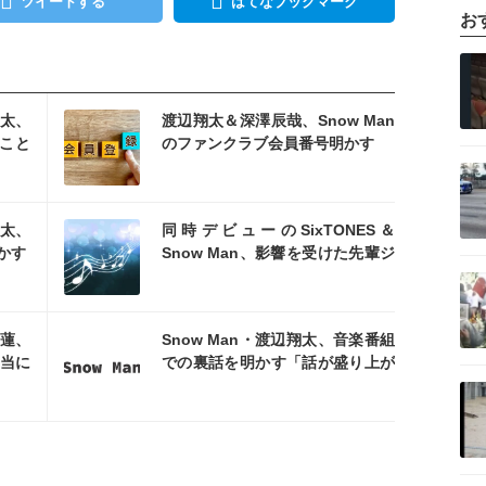
ツイートする
はてなブックマーク
お
記事を読む
を読む
翔太、
渡辺翔太＆深澤辰哉、Snow Man
たこと
のファンクラブ会員番号明かす
記事を読む
待大
を読む
翔太、
同時デビューのSixTONES＆
かす
Snow Man、影響を受けた先輩ジ
記事を読む
ャニーズ楽曲明かす
を読む
黒蓮、
Snow Man・渡辺翔太、音楽番組
当に
での裏話を明かす「話が盛り上が
記事を読む
っちゃう」