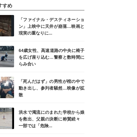
すすめ
「ファイナル・デスティネーショ
ン」上映中に天井が崩落…映画と
現実の重なりに...
64歳女性、高速道路の中央に椅子
を広げ座り込む…警察と数時間に
らみ合い
「死んだはず」の男性が棺の中で
動き出し、参列者騒然…映像が拡
散
洪水で濁流にのまれた学校から娘
を救出、父親の決断に称賛続々
一部では「危険...