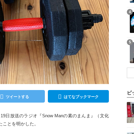
記事を読む
4
記事を読む
5
ピ
ツイートする
はてなブックマーク
記事を読む
月19日放送のラジオ『Snow Manの素のまんま』（文化
たことを明かした。
記事を読む