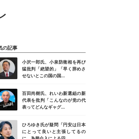
レ
気の記事
小沢一郎氏、小泉防衛相を再び
猛批判「絶望的」「早く辞めさ
せないとこの国の国...
百田尚樹氏、れいわ新選組の新
代表を批判「こんなのが党の代
表ってどんなギャグ...
ひろゆき氏が疑問「円安は日本
にとって良いと主張してるの
に、為替介入による円...