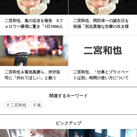
二宮和也、嵐の近況を報告 Xフ
二宮和也、岡田准一の誕生日を
ォロワー爆増に驚き「1日1000人
祝福「初志貫徹な先輩の生き様
規模でフォ...
に惚れてます」
記事を読む
二宮和也＆菊池風磨ら、伊沢拓
二宮和也、「仕事とプライベー
司に「外れてほしい」と願う
トは別」時間の使い方について
「笑った」「かわい...
持論明かす
関連するキーワード
二宮和也
嵐
ピックアップ
記事を読む