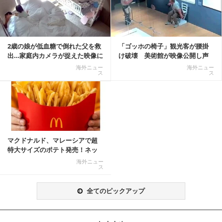
2歳の娘が低血糖で倒れた父を救
「ゴッホの椅子」観光客が腰掛
出…家庭内カメラが捉えた映像に
け破壊 美術館が映像公開し声
称賛の声相次ぐ
明「悪夢が現実に」
海外ニュー
海外ニュー
ス
ス
マクドナルド、マレーシアで超
特大サイズのポテト発売！ネッ
ト反響「ヤバすぎる」
海外ニュー
ス
全てのピックアップ