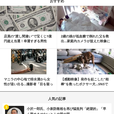
おすすめ
記事を読む
店員の“渡し間違い”で宝くじ1億
2歳の娘が低血糖で倒れた父を救
円超え当選！幸運すぎる男性
出…家庭内カメラが捉えた映像に
「最初はイタズラ...
称賛の声相次ぐ
記事を読む
マニラの中心地で排水溝から女
【感動映像】発作を起こした“相
性が這い出る…撮影者「目を疑っ
棒”を救ったボクサー犬…SNSで
た」衝撃の瞬間
称賛の声殺到...
人気の記事
む
1
小沢一郎氏、小泉防衛相を再び猛批判「絶望的」「早