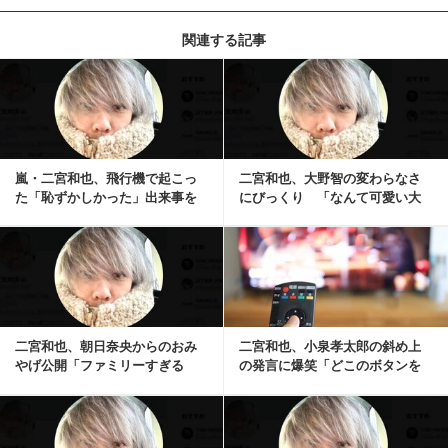
関連する記事
記事を読む
嵐・二宮和也、飛行機で起こっ
二宮和也、大野智の変わらなさ
た「恥ずかしかった」出来事を
にびっくり 「なんて可愛い大
告白「隣の席が S...
宮エピ」「時間が戻...
記事を読む
二宮和也、朝日奈央からのおみ
二宮和也、小泉孝太郎の斜め上
やげ公開「ファミリーすぎる
の発言に爆笑「どこのボタンを
ぜ」
押せばそこに繋がるの？」
記事を読む