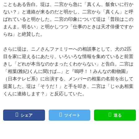
こともある告白。堤は、二宮から急に「真くん、飯食いに行か
ない？」と連絡が来るのだと明かし、二宮から「真くん」と呼
ばれていると明かした。二宮の印象について堤は「普段はこの
まんま。明るい」と明かしつつ「仕事のときは天才俳優ですか
らね」と絶賛した。
さらに堤は、ニノさんファミリーへの相談事として、犬の2匹
目を家に迎えるにあたり、いろいろな情報を集めていると前置
きし「どれが本当なのかまったくわからない」と告白。二宮は
「相葉(雅紀)くんに聞けば…」と『嗚呼！！みんなの動物園』
（日本テレビ系）に出演する、メンバーの相葉の名前を出して
提案した。堤は「そうだ！」と手を叩き、二宮は「じゃあ相葉
くんに連絡します？」と反応していた。
シェア
ツイート
送る