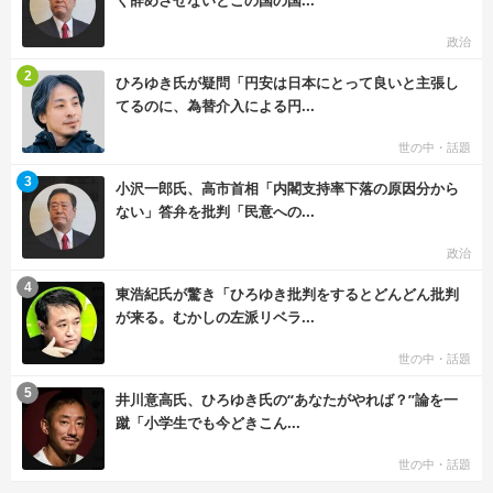
く辞めさせないとこの国の国...
政治
む
2
ひろゆき氏が疑問「円安は日本にとって良いと主張し
てるのに、為替介入による円...
世の中・話題
む
3
小沢一郎氏、高市首相「内閣支持率下落の原因分から
ない」答弁を批判「民意への...
政治
む
4
東浩紀氏が驚き「ひろゆき批判をするとどんどん批判
が来る。むかしの左派リベラ...
世の中・話題
む
5
井川意高氏、ひろゆき氏の“あなたがやれば？”論を一
蹴「小学生でも今どきこん...
世の中・話題