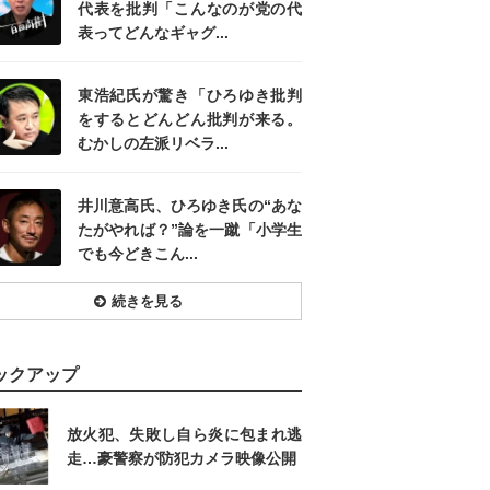
代表を批判「こんなのが党の代
表ってどんなギャグ...
東浩紀氏が驚き「ひろゆき批判
をするとどんどん批判が来る。
むかしの左派リベラ...
井川意高氏、ひろゆき氏の“あな
たがやれば？”論を一蹴「小学生
でも今どきこん...
続きを見る
ックアップ
放火犯、失敗し自ら炎に包まれ逃
走…豪警察が防犯カメラ映像公開