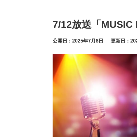
グ
ッ
ト
ニ
ュ
7/12放送「MUSI
ー
ス
公開日：2025年7月8日
更新日：20