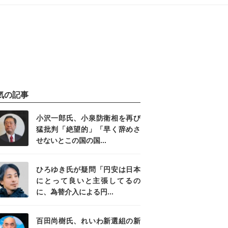
気の記事
小沢一郎氏、小泉防衛相を再び
猛批判「絶望的」「早く辞めさ
せないとこの国の国...
ひろゆき氏が疑問「円安は日本
にとって良いと主張してるの
に、為替介入による円...
百田尚樹氏、れいわ新選組の新