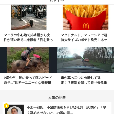
記事を読む
マニラの中心地で排水溝から女
マクドナルド、マレーシアで超
性が這い出る…撮影者「目を疑っ
特大サイズのポテト発売！ネッ
た」衝撃の瞬間
ト反響「ヤバすぎる」
記事を読む
9歳少年、豚に乗って猛スピード
車が真っ二つに分離して逃
通学…“世界一ユニークな登校風
走！？後部を残して走り去る衝
景”が話題に
撃映像が話題に
人気の記事
む
1
小沢一郎氏、小泉防衛相を再び猛批判「絶望的」「早
く辞めさせないとこの国の国...