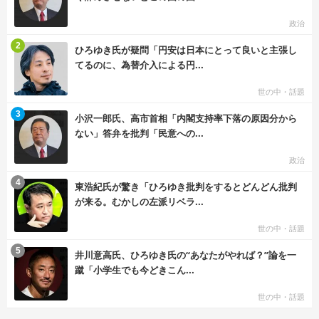
政治
む
2
ひろゆき氏が疑問「円安は日本にとって良いと主張し
てるのに、為替介入による円...
世の中・話題
む
3
小沢一郎氏、高市首相「内閣支持率下落の原因分から
ない」答弁を批判「民意への...
政治
む
4
東浩紀氏が驚き「ひろゆき批判をするとどんどん批判
が来る。むかしの左派リベラ...
世の中・話題
む
5
井川意高氏、ひろゆき氏の“あなたがやれば？”論を一
蹴「小学生でも今どきこん...
世の中・話題