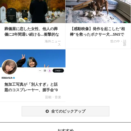
葬儀屋に恋した女性、他人の葬
【感動映像】発作を起こした“相
儀に2年間通い続ける…衝撃的な
棒”を救ったボクサー犬…SNSで
結末に
称賛の声殺到...
海外ニュー
世の中・話
ス
題
無加工写真が「別人すぎ」と話
題のコスプレーヤー、握手会“0
人”を報告「中止...
芸能・音楽
全てのピックアップ
おすすめ