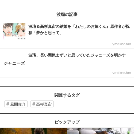
波瑠の記事
波瑠＆高杉真宙の結婚を『わたしのお嫁くん』原作者が祝
福「夢かと思って」
ymdkne.hm
波瑠、長い間気まずいと思っていたジャニーズを明かす
ymdkne.hm
関連するタグ
風間俊介
高杉真宙
ピックアップ
記事を読む