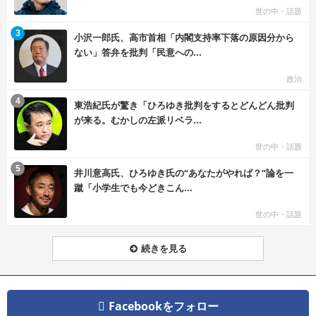
世の中・話題
む
3
小沢一郎氏、高市首相「内閣支持率下落の原因分から
ない」答弁を批判「民意への...
政治
む
4
東浩紀氏が驚き「ひろゆき批判をするとどんどん批判
が来る。むかしの左派リベラ...
世の中・話題
む
5
井川意高氏、ひろゆき氏の“あなたがやれば？”論を一
蹴「小学生でも今どきこん...
世の中・話題
続きを見る
Facebookをフォロー