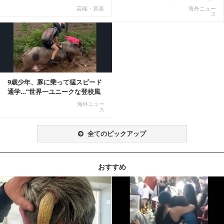
てる話が本当だ...
結末に
芸能・音楽
海外ニュー
ス
9歳少年、豚に乗って猛スピード
通学…“世界一ユニークな登校風
景”が話題に
海外ニュー
ス
全てのピックアップ
おすすめ
記事を読む