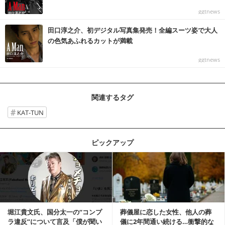
ggtnews
田口淳之介、初デジタル写真集発売！全編スーツ姿で大人
の色気あふれるカットが満載
ggtnews
関連するタグ
KAT-TUN
ピックアップ
記事を読む
堀江貴文氏、国分太一の“コンプ
葬儀屋に恋した女性、他人の葬
ラ違反”について言及「僕が聞い
儀に2年間通い続ける…衝撃的な