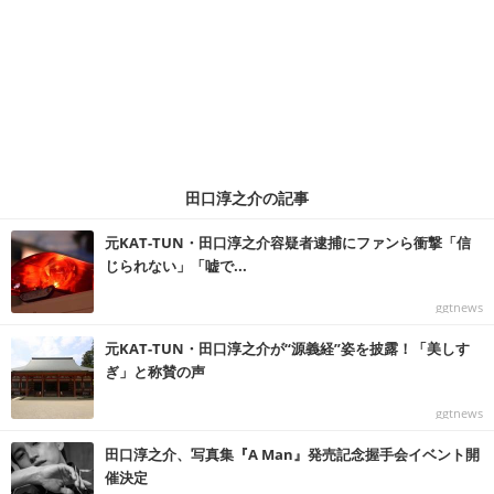
田口淳之介の記事
元KAT-TUN・田口淳之介容疑者逮捕にファンら衝撃「信
じられない」「嘘で...
ggtnews
元KAT-TUN・田口淳之介が“源義経”姿を披露！「美しす
ぎ」と称賛の声
ggtnews
田口淳之介、写真集『A Man』発売記念握手会イベント開
催決定