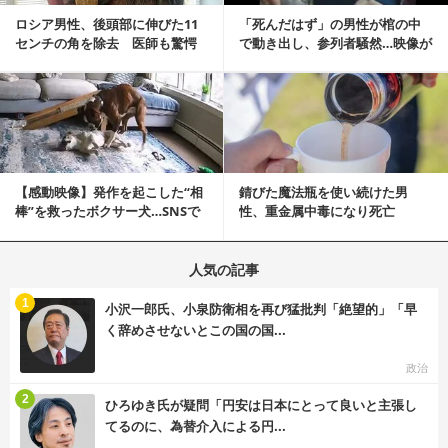
ロシア男性、後頭部に伸びた11
「死んだはず」の男性が棺の中
センチの角を除去 医師も驚愕
で動き出し、参列者騒然…映像が
「医師人生で初」
拡散
記事を読む
【感動映像】発作を起こした“相
錆びた魔法瓶を使い続けた男
棒”を救ったボクサー犬…SNSで
性、重金属中毒になり死亡
称賛の声殺到...
人気の記事
む
1
小沢一郎氏、小泉防衛相を再び猛批判「絶望的」「早
く辞めさせないとこの国の国...
政治
む
2
ひろゆき氏が疑問「円安は日本にとって良いと主張し
てるのに、為替介入による円...