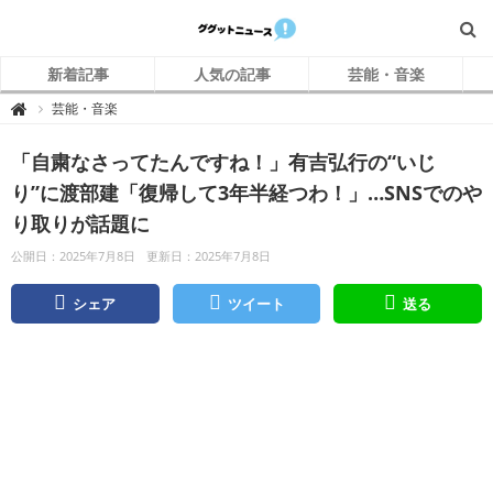
新着記事
人気の記事
芸能・音楽
グ
芸能・音楽

グ
ッ
ト
「自粛なさってたんですね！」有吉弘行の“いじ
ニ
ュ
ー
り”に渡部建「復帰して3年半経つわ！」…SNSでのや
ス
り取りが話題に
公開日：2025年7月8日
更新日：2025年7月8日
シェア
ツイート
送る