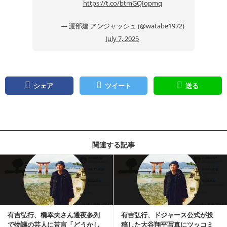
https://t.co/btmGQIopmq
— 渡部建 アンジャッシュ (@watabe1972)
July 7, 2025
シェア
ツイート
送る
関連する記事
記事を読む
有吉弘行、橋幸夫さん通夜参列
有吉弘行、ドジャース公式が投
で物議の芸人に苦言「どうかし
稿した大谷翔平写真にツッコミ