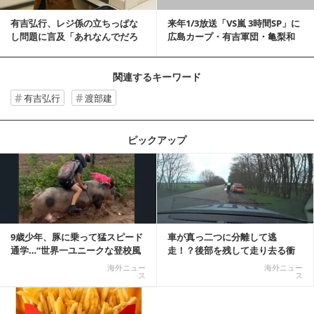
有吉弘行、レジ係の立ちっぱな
来年1/3放送「VS嵐 3時間SP」に
し問題に言及「あれなんでだろ
広島カープ・有吉軍団・亀梨和
うね？」
也・坂口...
関連するキーワード
有吉弘行
渡部建
ピックアップ
記事を読む
9歳少年、豚に乗って猛スピード
車が真っ二つに分離して逃
通学…“世界一ユニークな登校風
走！？後部を残して走り去る衝
景”が話題に
撃映像が話題に
海外ニュー
海外ニュー
ス
ス