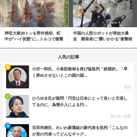
記事を読む
押収大麻20トンを野外焼却、町
中国の人型ロボットが突如大暴
中が“ハイ状態”に…トルコで衝撃
走 開発者に“襲いかかる”衝撃映
的な事態発生
像が話題に
人気の記事
む
1
小沢一郎氏、小泉防衛相を再び猛批判「絶望的」「早
く辞めさせないとこの国の国...
政治
む
2
ひろゆき氏が疑問「円安は日本にとって良いと主張し
てるのに、為替介入による円...
世の中・話題
む
3
百田尚樹氏、れいわ新選組の新代表を批判「こんなの
が党の代表ってどんなギャグ...