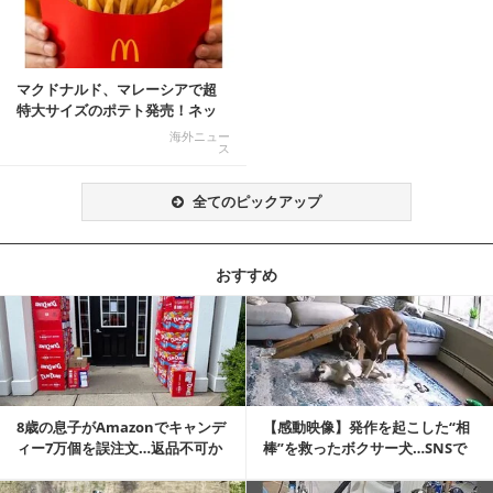
マクドナルド、マレーシアで超
特大サイズのポテト発売！ネッ
ト反響「ヤバすぎる」
海外ニュー
ス
全てのピックアップ
おすすめ
記事を読む
8歳の息子がAmazonでキャンデ
【感動映像】発作を起こした“相
ィー7万個を誤注文…返品不可か
棒”を救ったボクサー犬…SNSで
ら感動の結末へ
称賛の声殺到...