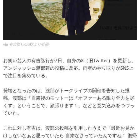
via
有吉弘行公式Xより引用
お笑い芸人の有吉弘行が7日、自身のX（旧Twitter）を更新し、
アンジャッシュ渡部建の投稿に反応。両者のやり取りがSNS上
で注目を集めている。
発端となったのは、渡部がトークライブの開催を告知した投
稿。渡部は「自粛後のモットーは『オファーある限り全力を尽
くす』ということで、頑張ります！」などと意気込みをつづっ
ていた。
これに対し有吉は、渡部の投稿を引用したうえで「最近お見か
けしないなぁと思っていたら 自粛なさっていたんですね！ 復帰