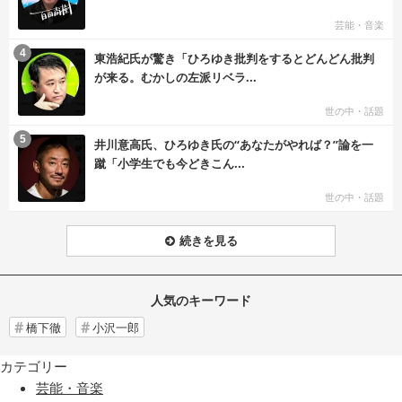
芸能・音楽
む
4
東浩紀氏が驚き「ひろゆき批判をするとどんどん批判
が来る。むかしの左派リベラ...
世の中・話題
む
5
井川意高氏、ひろゆき氏の“あなたがやれば？”論を一
蹴「小学生でも今どきこん...
世の中・話題
続きを見る
人気のキーワード
橋下徹
小沢一郎
カテゴリー
芸能・音楽