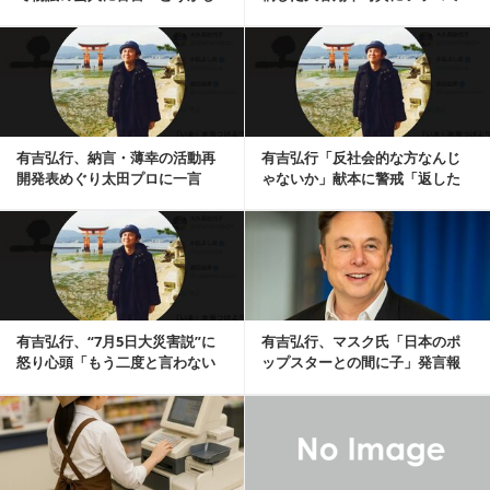
てる」…本人反応「...
「これは完全に…」
記事を読む
有吉弘行、納言・薄幸の活動再
有吉弘行「反社会的な方なんじ
開発表めぐり太田プロに一言
ゃないか」献本に警戒「返した
「俺が7年休んでいた...
方がいいんだろうか。。」
記事を読む
有吉弘行、“7月5日大災害説”に
有吉弘行、マスク氏「日本のポ
怒り心頭「もう二度と言わない
ップスターとの間に子」発言報
で」「いい加減...
道に反応「3人しか...
記事を読む