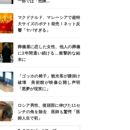
一部では「危険...
マクドナルド、マレーシアで超特
大サイズのポテト発売！ネット反
響「ヤバすぎる」
葬儀屋に恋した女性、他人の葬儀
に2年間通い続ける…衝撃的な結
末に
「ゴッホの椅子」観光客が腰掛け
破壊 美術館が映像公開し声明
「悪夢が現実に」
ロシア男性、後頭部に伸びた11セ
ンチの角を除去 医師も驚愕「医
師人生で初」