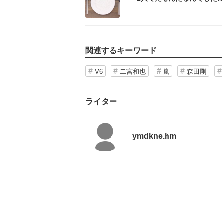
関連するキーワード
V6
二宮和也
嵐
森田剛
ライター
ymdkne.hm