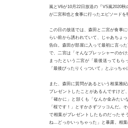
嵐とV6が10月22日放送の『VS嵐20
が二宮和也と食事に行ったエピソードを
この日の放送では、森田と二宮が食事に
らい前から誘われていて、じゃあちょっ
告白。森田が部屋に入って最初に言った
で、二宮は「そんなプレッシャーのかけ
まったという二宮が「最後送ってもら
「最後ぴったりくっついて」とぶっちゃ
また、森田に質問があるという相葉雅紀
プレゼントしたことがあるんですけど
「確かに」と頷くも「なんか金みたい
「桜です！」とすかさずツッコんだ。そ
で相葉がプレゼントしたものだったそ
ね…どっかいっちゃった」と暴露。相葉