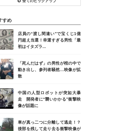
全てのピックアップ
すすめ
店員の“渡し間違い”で宝くじ1億
円超え当選！幸運すぎる男性「最
初はイタズラ...
「死んだはず」の男性が棺の中で
動き出し、参列者騒然…映像が拡
散
中国の人型ロボットが突如大暴
走 開発者に“襲いかかる”衝撃映
像が話題に
車が真っ二つに分離して逃走！？
後部を残して走り去る衝撃映像が