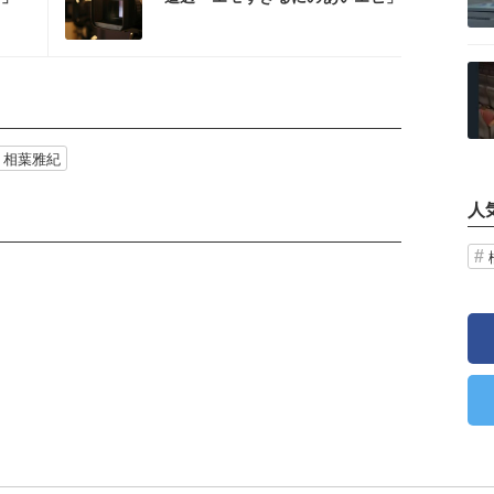
と反響
記事を読む
相葉雅紀
人