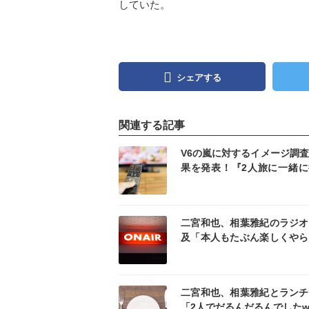
していた。
シェアする
関連する記事
記事を読む
記事
V6の嵐に対するイメージ調
果を発表！『2人旅に一緒に
なら？』『マネージャーにす
ら？』
記事を読む
記事
二宮和也、相葉雅紀のラジオ
及「本人もたぶん楽しくやら
る」
記事を読む
記事
二宮和也、相葉雅紀とランチ
「2人でだるんだるんでした