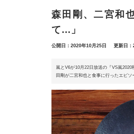
森田剛、二宮和
て…」
公開日：2020年10月25日
更新日：2
嵐とV6が10月22日放送の『VS嵐2
田剛が二宮和也と食事に行ったエピソ