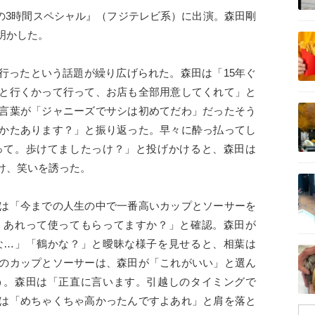
20秋の3時間スペシャル』（フジテレビ系）に出演。森田剛
記事を読む
明かした。
行ったという話題が繰り広げられた。森田は「15年ぐ
と行くかって行って、お店も全部用意してくれて」と
記事を読む
言葉が「ジャニーズでサシは初めてだわ」だったそう
かたあります？」と振り返った。早々に酔っ払ってし
って。歩けてましたっけ？」と投げかけると、森田は
け、笑いを誘った。
記事を読む
は「今までの人生の中で一番高いカップとソーサーを
、あれって使ってもらってますか？」と確認。森田が
な…」「鶴かな？」と曖昧な様子を見せると、相葉は
記事を読む
のカップとソーサーは、森田が「これがいい」と選ん
う。森田は「正直に言います。引越しのタイミングで
は「めちゃくちゃ高かったんですよあれ」と肩を落と