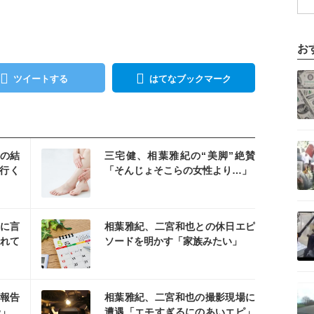
お
記事を読む
ツイートする
はてなブックマーク
記事を読む
を読む
査の結
三宅健、相葉雅紀の“美脚”絶賛
行く
「そんじょそこらの女性より…」
るな
記事を読む
を読む
に言
相葉雅紀、二宮和也との休日エピ
れて
ソードを明かす「家族みたい」
記事を読む
を読む
報告
相葉雅紀、二宮和也の撮影現場に
w」
遭遇「エモすぎるにのあいエピ」