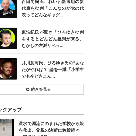
百田尚樹氏、れいわ新選組の新
代表を批判「こんなのが党の代
表ってどんなギャグ...
東浩紀氏が驚き「ひろゆき批判
をするとどんどん批判が来る。
むかしの左派リベラ...
井川意高氏、ひろゆき氏の“あな
たがやれば？”論を一蹴「小学生
でも今どきこん...
続きを見る
ックアップ
洪水で濁流にのまれた学校から娘
を救出、父親の決断に称賛続々