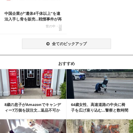
中国企業が“遺体4千体以上”を違
法入手し骨を販売…戦慄事件が再
燃、Xでトレ...
世の中・話
題
全てのピックアップ
おすすめ
記事を読む
8歳の息子がAmazonでキャンデ
64歳女性、高速道路の中央に椅
ィー7万個を誤注文…返品不可か
子を広げ座り込む…警察と数時間
ら感動の結末へ
にらみ合い
記事を読む