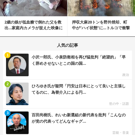
2歳の娘が低血糖で倒れた父を救
押収大麻20トンを野外焼却、町
出…家庭内カメラが捉えた映像に
中が“ハイ状態”に…トルコで衝撃
称賛の声相次ぐ
的な事態発生
人気の記事
む
1
小沢一郎氏、小泉防衛相を再び猛批判「絶望的」「早
く辞めさせないとこの国の国...
政治
む
2
ひろゆき氏が疑問「円安は日本にとって良いと主張し
てるのに、為替介入による円...
世の中・話題
む
3
百田尚樹氏、れいわ新選組の新代表を批判「こんなの
が党の代表ってどんなギャグ...
芸能・音楽