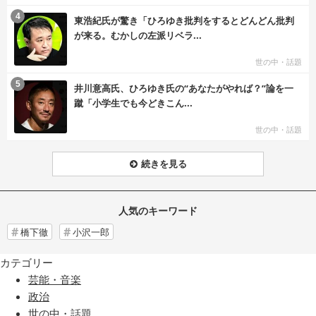
む
4
東浩紀氏が驚き「ひろゆき批判をするとどんどん批判
が来る。むかしの左派リベラ...
世の中・話題
む
5
井川意高氏、ひろゆき氏の“あなたがやれば？”論を一
蹴「小学生でも今どきこん...
世の中・話題
続きを見る
人気のキーワード
橋下徹
小沢一郎
カテゴリー
芸能・音楽
政治
世の中・話題