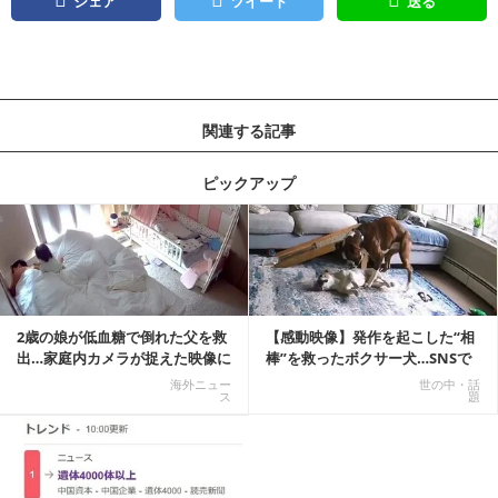
シェア
ツイート
送る
関連する記事
ピックアップ
記事を読む
2歳の娘が低血糖で倒れた父を救
【感動映像】発作を起こした“相
出…家庭内カメラが捉えた映像に
棒”を救ったボクサー犬…SNSで
称賛の声相次ぐ
称賛の声殺到...
海外ニュー
世の中・話
ス
題