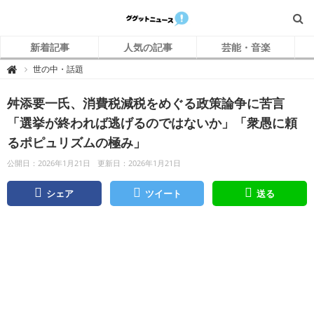
新着記事
人気の記事
芸能・音楽
グ
世の中・話題

グ
ッ
ト
舛添要一氏、消費税減税をめぐる政策論争に苦言
ニ
ュ
ー
「選挙が終われば逃げるのではないか」「衆愚に頼
ス
るポピュリズムの極み」
公開日：2026年1月21日
更新日：2026年1月21日
シェア
ツイート
送る