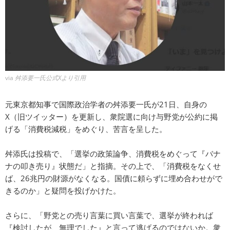
via
舛添要一氏公式Xより引用
元東京都知事で国際政治学者の舛添要一氏が21日、自身の
X（旧ツイッター）を更新し、衆院選に向け与野党が公約に掲
げる「消費税減税」をめぐり、苦言を呈した。
舛添氏は投稿で、「選挙の政策論争、消費税をめぐって『バナ
ナの叩き売り』状態だ」と指摘。その上で、「消費税をなくせ
ば、26兆円の財源がなくなる。国債に頼らずに埋め合わせがで
きるのか」と疑問を投げかけた。
さらに、「野党との売り言葉に買い言葉で、選挙が終われば
『検討したが、無理でした』と言って逃げるのではないか。衆