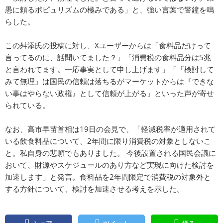
愚に頼るポピュリズムの極みである」と、強い言葉で警鐘を鳴
らした。
この舛添氏の投稿に対し、Xユーザーからは「食料品だけって
言ってるのに、話聞いてました？」「消費税の食料品分は5兆
と言われてます。一応事実として申し上げます」「『検討して
みて無理』は国民の信頼は落ちるがマーケットからは『できな
い事はやらない政権』として信頼が上がる」といった声が寄せ
られている。
なお、高市早苗首相は19日の会見で、「軽減税率が適用されて
いる飲食料品について、2年間に限り消費税の対象としないこ
と。私自身の悲願でもありました。 今後設置される国民会議に
おいて、財源やスケジュールのあり方など実現に向けた検討を
加速します」と発言。食料品を2年間限定で消費税の対象外と
する方針について、検討を加速させる考えを示した。