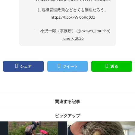
に危機管理政策などとても無理だろう。
https://t.co/PWJ0oRqtQz
— 小沢一郎（事務所） (@ozawa_jimusho)
June 7, 2026
シェア
ツイート
送る
関連する記事
ピックアップ
記事を読む