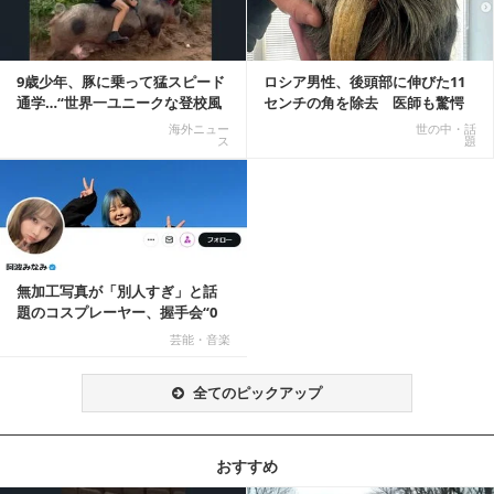
9歳少年、豚に乗って猛スピード
ロシア男性、後頭部に伸びた11
通学…“世界一ユニークな登校風
センチの角を除去 医師も驚愕
景”が話題に
「医師人生で初」
海外ニュー
世の中・話
ス
題
無加工写真が「別人すぎ」と話
題のコスプレーヤー、握手会“0
人”を報告「中止...
芸能・音楽
全てのピックアップ
おすすめ