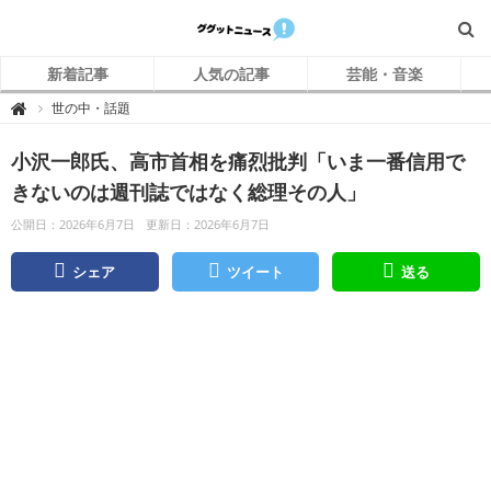
新着記事
人気の記事
芸能・音楽
グ
世の中・話題

グ
ッ
ト
小沢一郎氏、高市首相を痛烈批判「いま一番信用で
ニ
ュ
ー
きないのは週刊誌ではなく総理その人」
ス
公開日：2026年6月7日
更新日：2026年6月7日
シェア
ツイート
送る