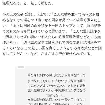
無理だろう」と、厳しく断じた。
小沢氏の投稿に対し、X上では「こんな嘘を並べても何のお咎
めもなくその場をやり過ごせる国会が見ていて歯痒く腹立たし
い」「まさに国民の命を預かる一国のトップとして、政治姿勢
そのものから今問われていると思います」「こんな週刊誌ネタ
で裏取りもせずに騒いでる人たちに危機管理政策などとても無
理だろう」「週刊誌の記事に踊らされて国会で週刊誌討論をす
るくらいなら この厳しい国を良くしようとする為政策などの話
をしてください」など、さまざまな声が寄せられている。
自分を批判する週刊誌だからお金を払って
まで見たくない。仕方ないから音声は聞い
てみたけどよく分からない。そもそも週刊
誌は信用できない。事実無根だが多忙なの
で訴えない…。
支離滅裂の嘘八百。いま一番信用できない
のは週刊誌ではなく総理その人。こんな人