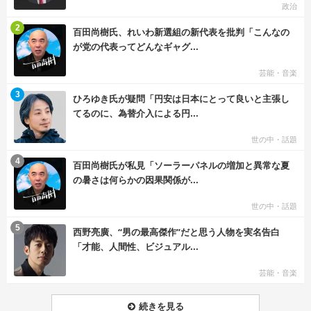
政治
む
2
百田尚樹氏、れいわ新選組の新代表を批判「こんなの
が党の代表ってどんなギャグ...
芸能・音楽
む
3
ひろゆき氏が疑問「円安は日本にとって良いと主張し
てるのに、為替介入による円...
世の中・話題
む
4
百田尚樹氏が私見「ソーラーパネルの増加と異常な夏
の暑さは何らかの因果関係が...
世の中・話題
む
5
西野亮廣、“男の最高傑作”だと思う人物を実名告白
「才能、人間性、ビジュアル...
芸能・音楽
続きを見る