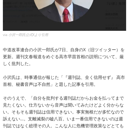
via
小沢一郎氏公式Xより引用
中道改革連合の小沢一郎氏が7日、自身のX（旧ツイッター）を
更新。週刊文春報道をめぐる高市早苗首相の説明について、厳
しく批判した。
小沢氏は、時事通信が報じた「『週刊誌、全く信用せず』 高市
首相、秘書音声は不自然」と題した記事を引用。
そのうえで、「自分を批判する週刊誌だからお金を払ってまで
見たくない。仕方ないから音声は聞いてみたけどよく分からな
い。そもそも週刊誌は信用できない。事実無根だが多忙なので
訴えない…。支離滅裂の嘘八百。いま一番信用できないのは週
刊誌ではなく総理その人。こんな人に危機管理政策などとても