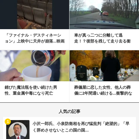
記事を読む
「ファイナル・デスティネーシ
車が真っ二つに分離して逃
ョン」上映中に天井が崩落…映画
走！？後部を残して走り去る衝
と現実の重なりに...
撃映像が話題に
記事を読む
錆びた魔法瓶を使い続けた男
葬儀屋に恋した女性、他人の葬
性、重金属中毒になり死亡
儀に2年間通い続ける…衝撃的な
結末に
人気の記事
む
1
小沢一郎氏、小泉防衛相を再び猛批判「絶望的」「早
く辞めさせないとこの国の国...