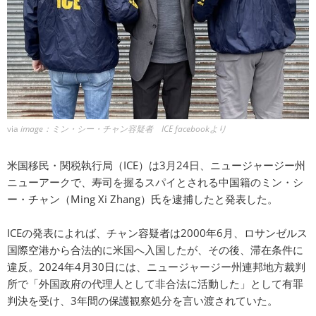
via
image：ミン・シー・チャン容疑者 ICE facebookより
米国移民・関税執行局（ICE）は3月24日、ニュージャージー州
ニューアークで、寿司を握るスパイとされる中国籍のミン・シ
ー・チャン（Ming Xi Zhang）氏を逮捕したと発表した。
ICEの発表によれば、チャン容疑者は2000年6月、ロサンゼルス
国際空港から合法的に米国へ入国したが、その後、滞在条件に
違反。2024年4月30日には、ニュージャージー州連邦地方裁判
所で「外国政府の代理人として非合法に活動した」として有罪
判決を受け、3年間の保護観察処分を言い渡されていた。