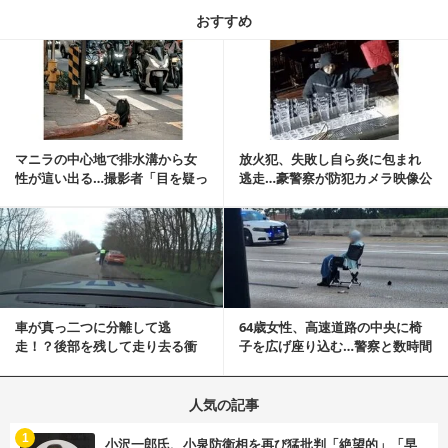
おすすめ
記事を読む
マニラの中心地で排水溝から女
放火犯、失敗し自ら炎に包まれ
性が這い出る…撮影者「目を疑っ
逃走…豪警察が防犯カメラ映像公
た」衝撃の瞬間
開
記事を読む
車が真っ二つに分離して逃
64歳女性、高速道路の中央に椅
走！？後部を残して走り去る衝
子を広げ座り込む…警察と数時間
撃映像が話題に
にらみ合い
人気の記事
む
1
小沢一郎氏、小泉防衛相を再び猛批判「絶望的」「早