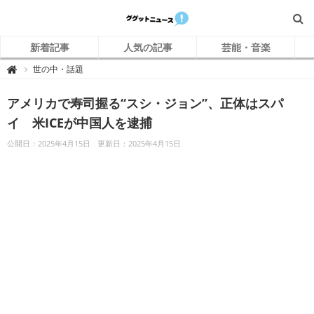
新着記事
人気の記事
芸能・音楽
グ
世の中・話題

グ
ッ
ト
アメリカで寿司握る“スシ・ジョン”、正体はスパ
ニ
ュ
ー
イ 米ICEが中国人を逮捕
ス
公開日：2025年4月15日
更新日：2025年4月15日