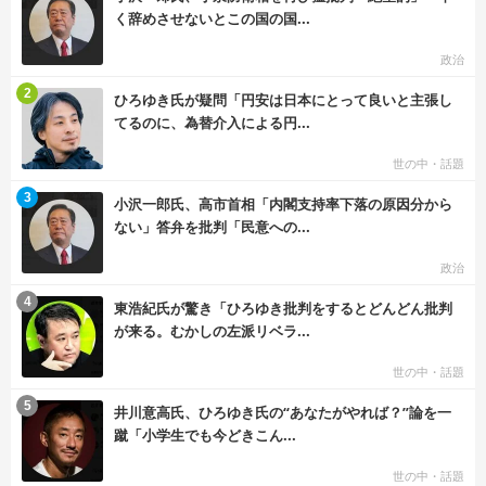
く辞めさせないとこの国の国...
政治
む
2
ひろゆき氏が疑問「円安は日本にとって良いと主張し
てるのに、為替介入による円...
世の中・話題
む
3
小沢一郎氏、高市首相「内閣支持率下落の原因分から
ない」答弁を批判「民意への...
政治
む
4
東浩紀氏が驚き「ひろゆき批判をするとどんどん批判
が来る。むかしの左派リベラ...
世の中・話題
む
5
井川意高氏、ひろゆき氏の“あなたがやれば？”論を一
蹴「小学生でも今どきこん...
世の中・話題