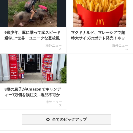
記事を読む
9歳少年、豚に乗って猛スピード
マクドナルド、マレーシアで超
通学…“世界一ユニークな登校風
特大サイズのポテト発売！ネッ
景”が話題に
ト反響「ヤバすぎる」
海外ニュー
海外ニュー
ス
ス
8歳の息子がAmazonでキャンデ
ィー7万個を誤注文…返品不可か
ら感動の結末へ
海外ニュー
ス
全てのピックアップ