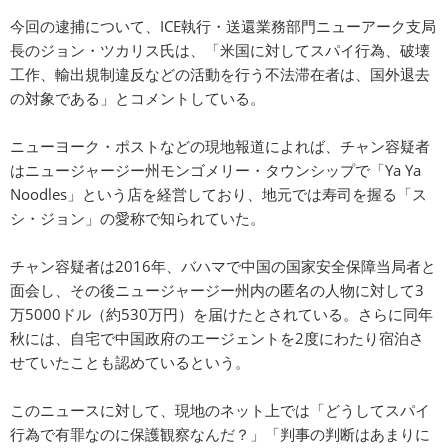
今回の逮捕について、ICE執行・送還業務部門ニューアーク支局
長のジョン・ツカリス氏は、「米国に対してスパイ行為、破壊
工作、輸出規制違反などの活動を行う不法滞在者は、国外退去
の対象である」とコメントしている。
ニューヨーク・ポストなどの現地報道によれば、チャン容疑者
はニュージャージー州モンゴメリー・タウンシップで「Ya Ya
Noodles」という店を経営しており、地元では寿司を握る「ス
シ・ジョン」の愛称で知られていた。
チャン容疑者は2016年、バハマで中国の国家安全保障当局者と
面会し、その後ニュージャージー州内の匿名の人物に対して3
万5000ドル（約530万円）を届けたとされている。さらに同年
秋には、自宅で中国政府のエージェントを2度にわたり宿泊さ
せていたことも認めているという。
このニュースに対して、現地のネット上では「どうしてスパイ
行為で有罪なのに保護観察なんだ？」「判事の判断はあまりに