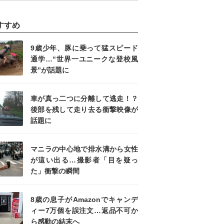
すすめ
9歳少年、豚に乗って猛スピード
通学…“世界一ユニークな登校風
景”が話題に
車が真っ二つに分離して逃走！？
後部を残して走り去る衝撃映像が
話題に
マニラの中心地で排水溝から女性
が這い出る…撮影者「目を疑っ
た」衝撃の瞬間
8歳の息子がAmazonでキャンデ
ィー7万個を誤注文…返品不可か
ら感動の結末へ