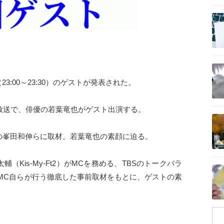
記事を読む
記事を読む
（23:00～23:30）のゲストが発表された。
金）の放送で、俳優の若葉竜也がゲスト出演する。
記事を読む
の峯田和伸らに取材。若葉竜也の素顔に迫る。
太輔（Kis-My-Ft2）がMCを務める、TBSのトークバラ
記事を読む
MC自らが行う徹底した事前取材をもとに、ゲストの素