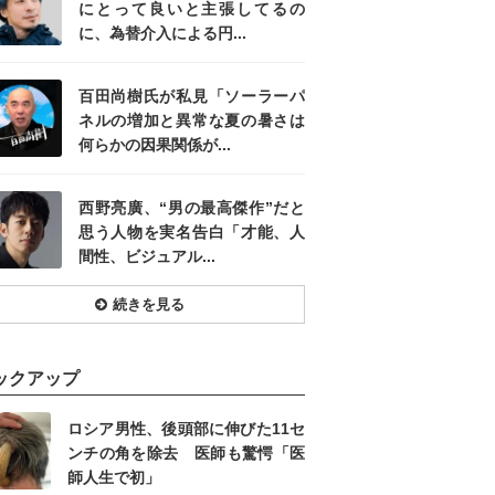
にとって良いと主張してるの
に、為替介入による円...
百田尚樹氏が私見「ソーラーパ
ネルの増加と異常な夏の暑さは
何らかの因果関係が...
西野亮廣、“男の最高傑作”だと
思う人物を実名告白「才能、人
間性、ビジュアル...
続きを見る
ックアップ
ロシア男性、後頭部に伸びた11セ
ンチの角を除去 医師も驚愕「医
師人生で初」