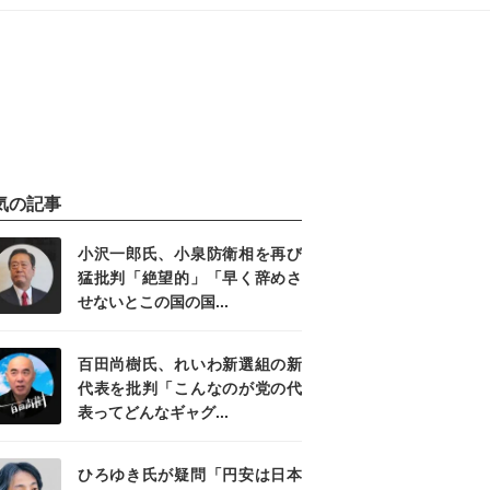
気の記事
小沢一郎氏、小泉防衛相を再び
猛批判「絶望的」「早く辞めさ
せないとこの国の国...
百田尚樹氏、れいわ新選組の新
代表を批判「こんなのが党の代
表ってどんなギャグ...
ひろゆき氏が疑問「円安は日本