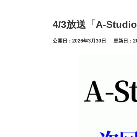
グ
ッ
ト
ニ
ュ
4/3放送「A-Stu
ー
ス
公開日：2026年3月30日
更新日：20