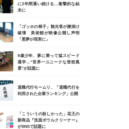
に2年間通い続ける…衝撃的な結
末に
「ゴッホの椅子」観光客が腰掛け
破壊 美術館が映像公開し声明
「悪夢が現実に」
9歳少年、豚に乗って猛スピード
通学…“世界一ユニークな登校風
景”が話題に
退職代行モームリ、「退職代行を
利用された企業ランキング」公開
「こういうの欲しかった」花王の
新商品『洗面ボウルクリーナー』
がSNSで話題に