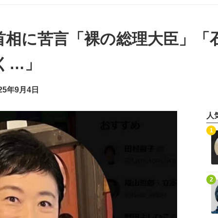
首相に苦言「裸の総理大臣」「
く…」
25年9月4日
人
記事を読む
1
記事を読む
2