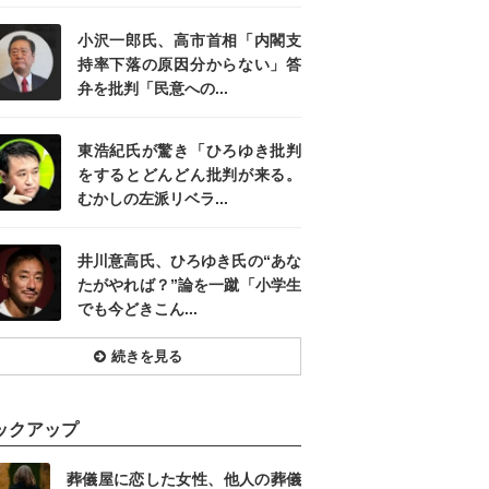
小沢一郎氏、高市首相「内閣支
持率下落の原因分からない」答
弁を批判「民意への...
東浩紀氏が驚き「ひろゆき批判
をするとどんどん批判が来る。
むかしの左派リベラ...
井川意高氏、ひろゆき氏の“あな
たがやれば？”論を一蹴「小学生
でも今どきこん...
続きを見る
ックアップ
葬儀屋に恋した女性、他人の葬儀