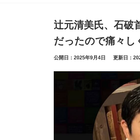
グ
ッ
ト
ニ
ュ
辻元清美氏、石破
ー
ス
だったので痛々し
公開日：2025年9月4日
更新日：20