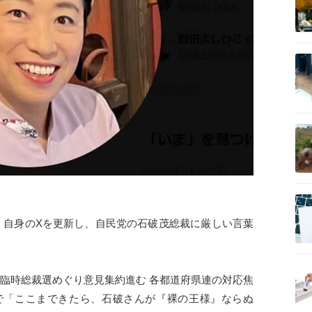
記事を読む
記事を読む
記事を読む
、自身のXを更新し、自民党の石破茂総裁に厳しい言葉
記事を読む
 臨時総裁選めぐり意見集約進む 各都道府県連の対応焦
で「ここまできたら、石破さんが『裸の王様』ならぬ