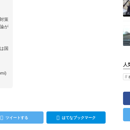
対策
記事を読む
論が
は国
人
mi)
ツイートする
はてなブックマーク