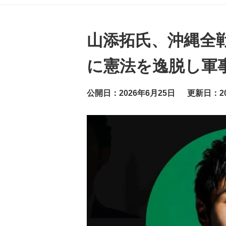
グ
ッ
ト
ニ
ュ
山添拓氏、沖縄全
ー
ス
に憲法を逸脱し軍
公開日：2026年6月25日
更新日：20