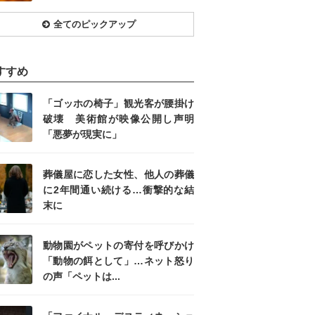
全てのピックアップ
すすめ
「ゴッホの椅子」観光客が腰掛け
破壊 美術館が映像公開し声明
「悪夢が現実に」
葬儀屋に恋した女性、他人の葬儀
に2年間通い続ける…衝撃的な結
末に
動物園がペットの寄付を呼びかけ
「動物の餌として」…ネット怒り
の声「ペットは...