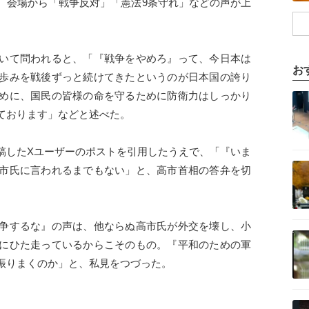
、会場から「戦争反対」「憲法9条守れ」などの声が上
いて問われると、「『戦争をやめろ』って、今日本は
お
歩みを戦後ずっと続けてきたというのが日本国の誇り
記事を読む
めに、国民の皆様の命を守るために防衛力はしっかり
ております」などと述べた。
稿したXユーザーのポストを引用したうえで、「『いま
記事を読む
市氏に言われるまでもない」と、高市首相の答弁を切
争するな』の声は、他ならぬ高市氏が外交を壊し、小
記事を読む
にひた走っているからこそのもの。『平和のための軍
振りまくのか」と、私見をつづった。
記事を読む