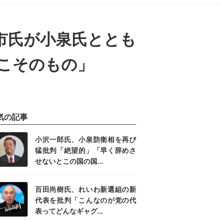
市氏が小泉氏ととも
こそのもの」
気の記事
小沢一郎氏、小泉防衛相を再び
猛批判「絶望的」「早く辞めさ
せないとこの国の国...
百田尚樹氏、れいわ新選組の新
代表を批判「こんなのが党の代
表ってどんなギャグ...