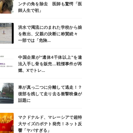
ンチの角を除去 医師も驚愕「医
師人生で初」
洪水で濁流にのまれた学校から娘
を救出、父親の決断に称賛続々
一部では「危険...
中国企業が“遺体4千体以上”を違
法入手し骨を販売…戦慄事件が再
燃、Xでトレ...
車が真っ二つに分離して逃走！？
後部を残して走り去る衝撃映像が
話題に
マクドナルド、マレーシアで超特
大サイズのポテト発売！ネット反
響「ヤバすぎる」