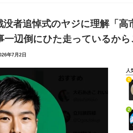
戦没者追悼式のヤジに理解「高
事一辺倒にひた走っているから
26年7月2日
人
記事を読む
1
記事を読む
2