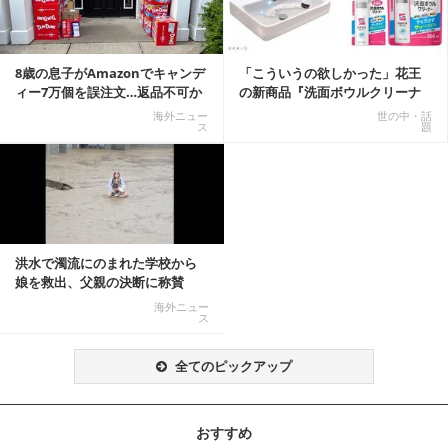
8歳の息子がAmazonでキャンデ
「こういうの欲しかった」花王
ィー7万個を誤注文…返品不可か
の新商品『洗面ボウルクリーナ
ら感動の結末へ
ー』がSNSで話題に
海外ニュー
世の中・話
ス
題
洪水で濁流にのまれた学校から
娘を救出、父親の決断に称賛
続々 一部では「危険...
海外ニュー
ス
全てのピックアップ
おすすめ