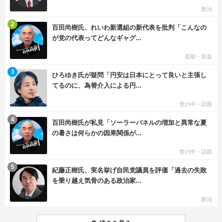
政治
む
2
百田尚樹氏、れいわ新選組の新代表を批判「こんなの
が党の代表ってどんなギャグ...
芸能・音楽
む
3
ひろゆき氏が疑問「円安は日本にとって良いと主張し
てるのに、為替介入による円...
世の中・話題
む
4
百田尚樹氏が私見「ソーラーパネルの増加と異常な夏
の暑さは何らかの因果関係が...
世の中・話題
む
5
紀藤正樹氏、実名挙げ自民党議員を評価「過去の失敗
を乗り越え気骨のある政治家...
政治