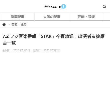
新着記事
人気の記事
芸能・音楽
グ
芸能・音楽

グ
ッ
ト
7.2 フジ音楽番組「STAR」今夜放送！出演者＆披露
ニ
ュ
ー
曲一覧
ス
公開日：2026年7月2日
更新日：2026年7月2日