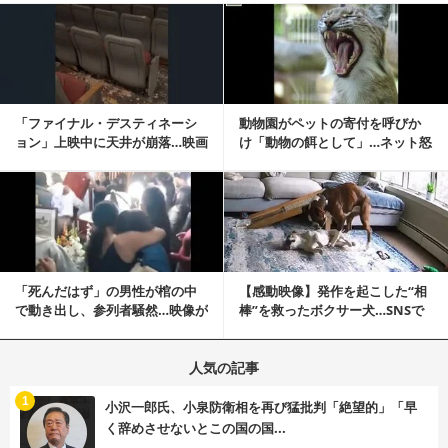
記事を読む
「ファイナル・デスティネーシ
動物園がペットの寄付を呼びか
ョン」上映中に天井が崩落…映画
け「動物の餌として」…ネット怒
と現実の重なりに...
りの声「ペットは...
記事を読む
「死んだはず」の男性が棺の中
【感動映像】発作を起こした“相
で動き出し、参列者騒然…映像が
棒”を救ったボクサー犬…SNSで
拡散
称賛の声殺到...
人気の記事
む
1
小沢一郎氏、小泉防衛相を再び猛批判「絶望的」「早
く辞めさせないとこの国の国...