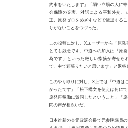
約束をいたします」「弱い立場の人に寄
会保障の充実、対話による平和外交、
正、原発ゼロをめざすなどで後退するこ
りがないことをつづった。
この投稿に対し、Xユーザーから「原発
とても残念です。中道への加入は『原発
為です」といった厳しい指摘が寄せら
で、中で頑張りたいと思います」と返答
このやり取りに対し、X上では「中道は
かったです」「松下構文を使えば何にで
原発再稼働に賛同したということ」「原
問の声が相次いだ。
日本維新の会元政調会長で元参院議員の
うえで、「選挙直前に政党の公約違反