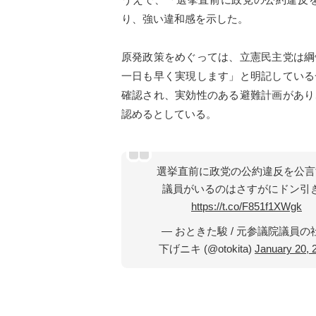
り、強い違和感を示した。
原発政策をめぐっては、立憲民主党は綱
一日も早く実現します」と明記している
確認され、実効性のある避難計画があり
認めるとしている。
選挙直前に政党の公約違反を公言
議員がいるのはさすがにドン引
https://t.co/F851f1XWgk
— おときた駿 / 元参議院議員の
下げニキ (@otokita)
January 20, 