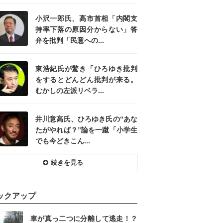
小沢一郎氏、高市首相「内閣支
持率下落の原因分からない」答
弁を批判「民意への...
東浩紀氏が驚き「ひろゆき批判
をするとどんどん批判が来る。
むかしの左派リベラ...
井川意高氏、ひろゆき氏の“あな
たがやれば？”論を一蹴「小学生
でも今どきこん...
続きを見る
ックアップ
車が真っ二つに分離して逃走！？