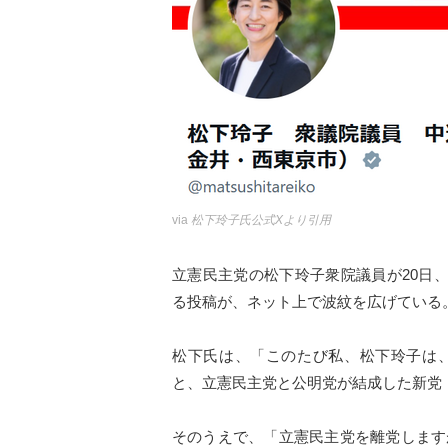
via
松下玲子氏公式Xより引用
立憲民主党の松下玲子衆院議員が20日
る投稿が、ネット上で波紋を広げている
松下氏は、「このたび私、松下玲子は
と、立憲民主党と公明党が結成した新党
そのうえで、「立憲民主党を離党します