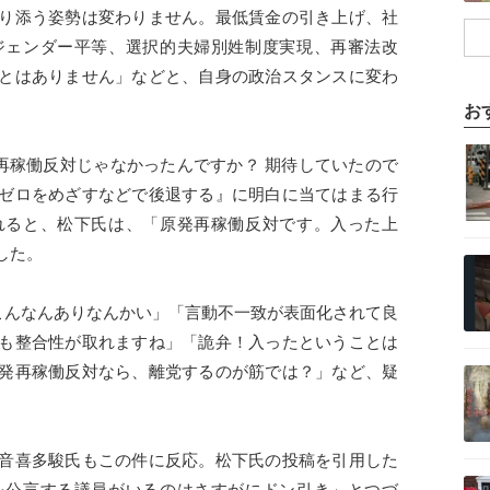
り添う姿勢は変わりません。最低賃金の引き上げ、社
ジェンダー平等、選択的夫婦別姓制度実現、再審法改
とはありません」などと、自身の政治スタンスに変わ
お
記事を読む
再稼働反対じゃなかったんですか？ 期待していたので
ゼロをめざすなどで後退する』に明白に当てはまる行
れると、松下氏は、「原発再稼働反対です。入った上
した。
記事を読む
こんなんありなんかい」「言動不一致が表面化されて良
も整合性が取れますね」「詭弁！入ったということは
記事を読む
発再稼働反対なら、離党するのが筋では？」など、疑
音喜多駿氏もこの件に反応。松下氏の投稿を引用した
記事を読む
を公言する議員がいるのはさすがにドン引き」とつづ