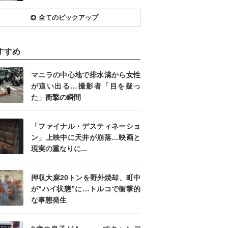
全てのピックアップ
すすめ
マニラの中心地で排水溝から女性
が這い出る…撮影者「目を疑っ
た」衝撃の瞬間
「ファイナル・デスティネーショ
ン」上映中に天井が崩落…映画と
現実の重なりに...
押収大麻20トンを野外焼却、町中
が“ハイ状態”に…トルコで衝撃的
な事態発生