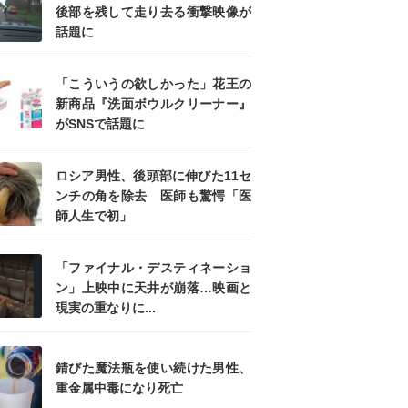
後部を残して走り去る衝撃映像が
話題に
「こういうの欲しかった」花王の
新商品『洗面ボウルクリーナー』
がSNSで話題に
ロシア男性、後頭部に伸びた11セ
ンチの角を除去 医師も驚愕「医
師人生で初」
「ファイナル・デスティネーショ
ン」上映中に天井が崩落…映画と
現実の重なりに...
錆びた魔法瓶を使い続けた男性、
重金属中毒になり死亡