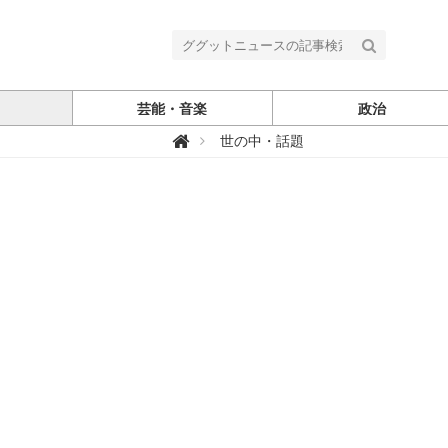
芸能・音楽
政治
グ

世の中・話題
グ
ッ
ト
ニ
ュ
ー
ス