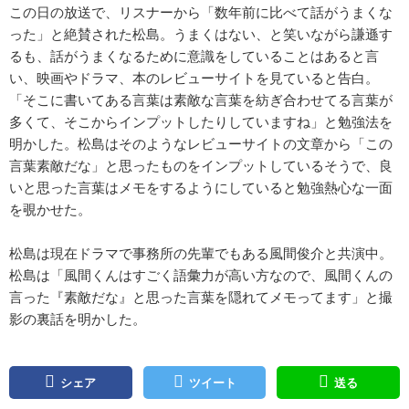
この日の放送で、リスナーから「数年前に比べて話がうまくな
った」と絶賛された松島。うまくはない、と笑いながら謙遜す
るも、話がうまくなるために意識をしていることはあると言
い、映画やドラマ、本のレビューサイトを見ていると告白。
「そこに書いてある言葉は素敵な言葉を紡ぎ合わせてる言葉が
多くて、そこからインプットしたりしていますね」と勉強法を
明かした。松島はそのようなレビューサイトの文章から「この
言葉素敵だな」と思ったものをインプットしているそうで、良
いと思った言葉はメモをするようにしていると勉強熱心な一面
を覗かせた。
松島は現在ドラマで事務所の先輩でもある風間俊介と共演中。
松島は「風間くんはすごく語彙力が高い方なので、風間くんの
言った『素敵だな』と思った言葉を隠れてメモってます」と撮
影の裏話を明かした。
シェア
ツイート
送る