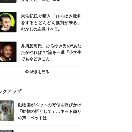
東浩紀氏が驚き「ひろゆき批判
をするとどんどん批判が来る。
むかしの左派リベラ...
井川意高氏、ひろゆき氏の“あな
たがやれば？”論を一蹴「小学生
でも今どきこん...
続きを見る
ックアップ
動物園がペットの寄付を呼びかけ
「動物の餌として」…ネット怒り
の声「ペットは...