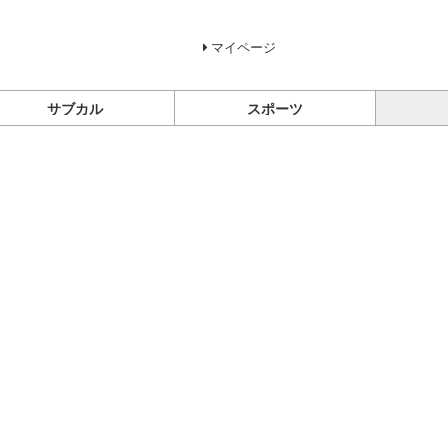
マイページ
サブカル
スポーツ