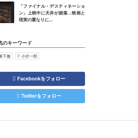
「ファイナル・デスティネーショ
ン」上映中に天井が崩落…映画と
現実の重なりに...
気のキーワード
橋下徹
小沢一郎
Facebookをフォロー
Twitterをフォロー