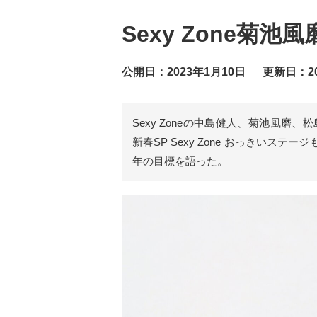
Sexy Zone菊
公開日：2023年1月10日
更新日：20
Sexy Zoneの中島健人、菊池風磨
新春SP Sexy Zone おっきいステ
年の目標を語った。