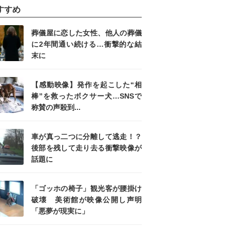
すすめ
葬儀屋に恋した女性、他人の葬儀
に2年間通い続ける…衝撃的な結
末に
【感動映像】発作を起こした“相
棒”を救ったボクサー犬…SNSで
称賛の声殺到...
車が真っ二つに分離して逃走！？
後部を残して走り去る衝撃映像が
話題に
「ゴッホの椅子」観光客が腰掛け
破壊 美術館が映像公開し声明
「悪夢が現実に」