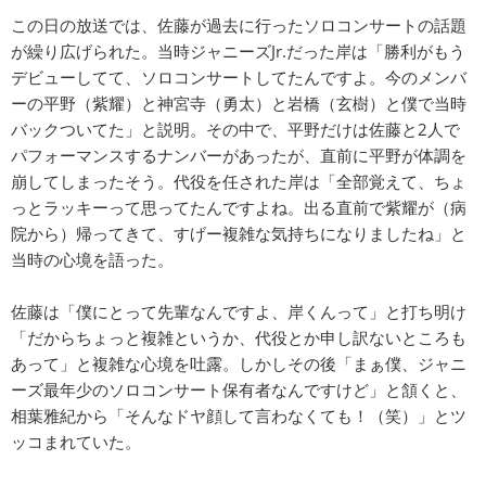
この日の放送では、佐藤が過去に行ったソロコンサートの話題
が繰り広げられた。当時ジャニーズJr.だった岸は「勝利がもう
デビューしてて、ソロコンサートしてたんですよ。今のメンバ
ーの平野（紫耀）と神宮寺（勇太）と岩橋（玄樹）と僕で当時
バックついてた」と説明。その中で、平野だけは佐藤と2人で
パフォーマンスするナンバーがあったが、直前に平野が体調を
崩してしまったそう。代役を任された岸は「全部覚えて、ちょ
っとラッキーって思ってたんですよね。出る直前で紫耀が（病
院から）帰ってきて、すげー複雑な気持ちになりましたね」と
当時の心境を語った。
佐藤は「僕にとって先輩なんですよ、岸くんって」と打ち明け
「だからちょっと複雑というか、代役とか申し訳ないところも
あって」と複雑な心境を吐露。しかしその後「まぁ僕、ジャニ
ーズ最年少のソロコンサート保有者なんですけど」と頷くと、
相葉雅紀から「そんなドヤ顔して言わなくても！（笑）」とツ
ッコまれていた。