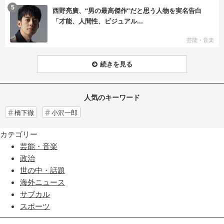
む
5
西野亮廣、“男の最高傑作”だと思う人物を実名告白
「才能、人間性、ビジュアル...
芸能・音楽
続きを見る
人気のキーワード
橋下徹
小沢一郎
カテゴリー
芸能・音楽
政治
世の中・話題
海外ニュース
サブカル
スポーツ