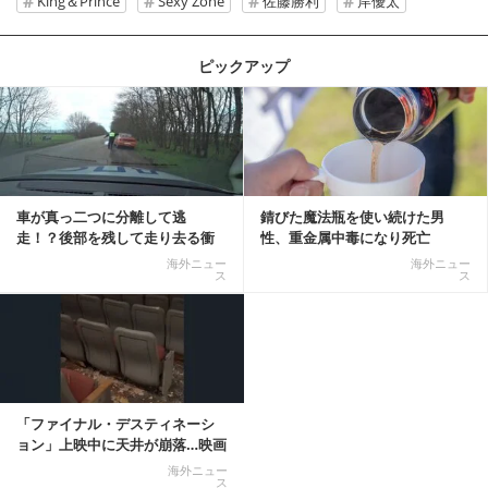
King＆Prince
Sexy Zone
佐藤勝利
岸優太
ピックアップ
記事を読む
車が真っ二つに分離して逃
錆びた魔法瓶を使い続けた男
走！？後部を残して走り去る衝
性、重金属中毒になり死亡
撃映像が話題に
海外ニュー
海外ニュー
ス
ス
「ファイナル・デスティネーシ
ョン」上映中に天井が崩落…映画
と現実の重なりに...
海外ニュー
ス