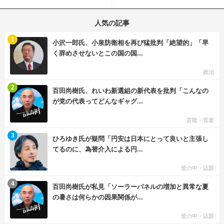
と現実の重なりに...
称賛の声殺到...
人気の記事
む
1
小沢一郎氏、小泉防衛相を再び猛批判「絶望的」「早
く辞めさせないとこの国の国...
政治
む
2
百田尚樹氏、れいわ新選組の新代表を批判「こんなの
が党の代表ってどんなギャグ...
芸能・音楽
む
3
ひろゆき氏が疑問「円安は日本にとって良いと主張し
てるのに、為替介入による円...
世の中・話題
む
4
百田尚樹氏が私見「ソーラーパネルの増加と異常な夏
の暑さは何らかの因果関係が...
世の中・話題