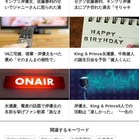
キンプリ岸優太、佐藤勝利のせ
セクゾ佐藤勝利、キンプリ岸優
いでジャニーさんに怒られた過
太にブチ切れた過去「そりゃキ
去告白「YOUがそ...
レるでしょ！」
記事を読む
V6三宅健、後輩・岸優太をべた
King ＆ Prince永瀬廉、中島健人
褒め「そのまんまの個性で」
の誕生日会を予告「健人くんに
も返...
記事を読む
永瀬廉、蕎麦の話題で岸優太の
岸優太、King ＆ Prince5人での
名前を挙げファン歓喜「急なき
活動は「楽しかった」 “一生の
しれん」
思...
関連するキーワード