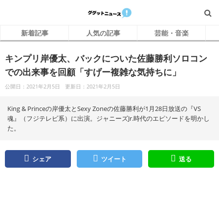
新着記事
人気の記事
芸能・音楽
キンプリ岸優太、バックについた佐藤勝利ソロコン
での出来事を回顧「すげー複雑な気持ちに」
公開日：2021年2月5日
更新日：2021年2月5日
King & Princeの岸優太とSexy Zoneの佐藤勝利が1月28日放送の『VS
魂』（フジテレビ系）に出演。ジャニーズJr.時代のエピソードを明かし
た。
シェア
ツイート
送る