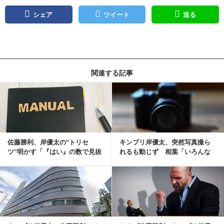
シェア
ツイート
送る
関連する記事
記事を読む
佐藤勝利、岸優太の“トリセ
キンプリ岸優太、突然写真撮ら
ツ”明かす「『はい』の数で見抜
れるも動じず 相葉「いろんな
いて」
記者に狙われてるもんね」
記事を読む