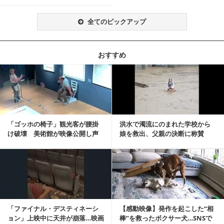
全てのピックアップ
おすすめ
記事を読む
「ゴッホの椅子」観光客が腰掛
洪水で濁流にのまれた学校から
け破壊 美術館が映像公開し声
娘を救出、父親の決断に称賛
明「悪夢が現実に」
続々 一部では「危険...
記事を読む
「ファイナル・デスティネーシ
【感動映像】発作を起こした“相
ョン」上映中に天井が崩落…映画
棒”を救ったボクサー犬…SNSで