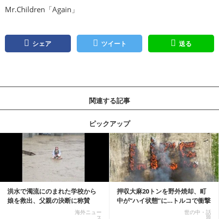
Mr.Children「Again」
シェア
ツイート
送る
関連する記事
ピックアップ
記事を読む
洪水で濁流にのまれた学校から
押収大麻20トンを野外焼却、町
娘を救出、父親の決断に称賛
中が“ハイ状態”に…トルコで衝撃
続々 一部では「危険...
的な事態発生
海外ニュー
世の中・話
ス
題