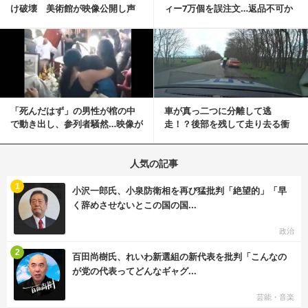
け破壊 美術館が映像公開し声
ィー7万個を誤注文…返品不可か
明「悪夢が現実に」
ら感動の結末へ
記事を読む
「死んだはず」の男性が棺の中
車が真っ二つに分離して逃
で動き出し、参列者騒然…映像が
走！？後部を残して走り去る衝
拡散
撃映像が話題に
人気の記事
む
1
小沢一郎氏、小泉防衛相を再び猛批判「絶望的」「早
く辞めさせないとこの国の国...
政治
む
2
百田尚樹氏、れいわ新選組の新代表を批判「こんなの
が党の代表ってどんなギャグ...
芸能・音楽