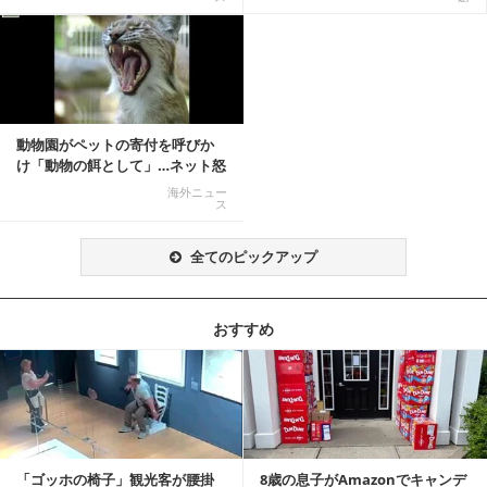
動物園がペットの寄付を呼びか
け「動物の餌として」…ネット怒
りの声「ペットは...
海外ニュー
ス
全てのピックアップ
おすすめ
記事を読む
「ゴッホの椅子」観光客が腰掛
8歳の息子がAmazonでキャンデ