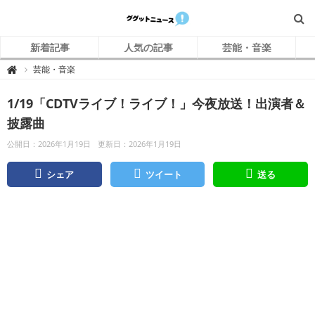
新着記事
人気の記事
芸能・音楽
グ
芸能・音楽

グ
ッ
ト
1/19「CDTVライブ！ライブ！」今夜放送！出演者＆
ニ
ュ
ー
披露曲
ス
公開日：2026年1月19日
更新日：2026年1月19日
シェア
ツイート
送る