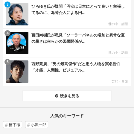
む
3
ひろゆき氏が疑問「円安は日本にとって良いと主張し
てるのに、為替介入による円...
世の中・話題
む
4
百田尚樹氏が私見「ソーラーパネルの増加と異常な夏
の暑さは何らかの因果関係が...
世の中・話題
む
5
西野亮廣、“男の最高傑作”だと思う人物を実名告白
「才能、人間性、ビジュアル...
芸能・音楽
続きを見る
人気のキーワード
橋下徹
小沢一郎