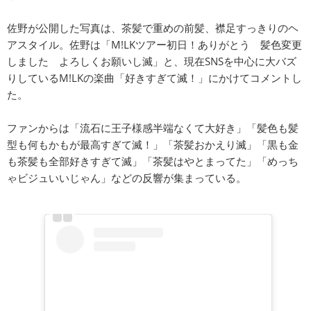
佐野が公開した写真は、茶髪で重めの前髪、襟足すっきりのヘ
アスタイル。佐野は「M!LKツアー初日！ありがとう 髪色変更
しました よろしくお願いし滅」と、現在SNSを中心に大バズ
りしているM!LKの楽曲「好きすぎて滅！」にかけてコメントし
た。
ファンからは「流石に王子様感半端なくて大好き」「髪色も髪
型も何もかもが最高すぎて滅！」「茶髪おかえり滅」「黒も金
も茶髪も全部好きすぎて滅」「茶髪はやとまってた」「めっち
ゃビジュいいじゃん」などの反響が集まっている。