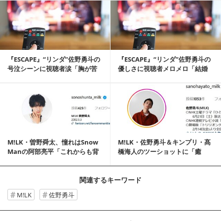
記事を読む
『ESCAPE』“リンダ”佐野勇斗の
『ESCAPE』“リンダ”佐野勇斗の
号泣シーンに視聴者涙「胸が苦
優しさに視聴者メロメロ「結婚
しくなりました」
してくださ...
記事を読む
M!LK・曽野舜太、憧れはSnow
M!LK・佐野勇斗＆キンプリ・髙
Manの阿部亮平「これからも背
橋海人のツーショットに「癒
中を追い...
し」「かわいい」の声
関連するキーワード
M!LK
佐野勇斗