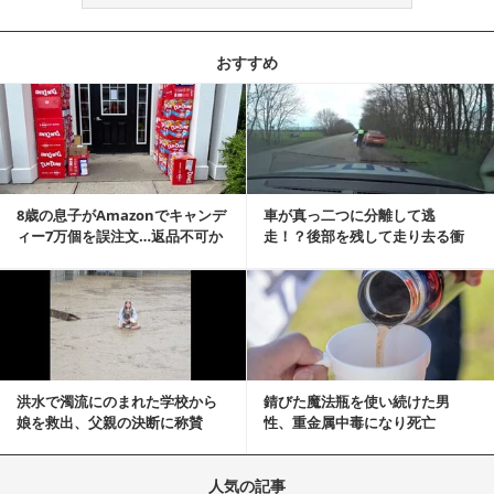
おすすめ
記事を読む
8歳の息子がAmazonでキャンデ
車が真っ二つに分離して逃
ィー7万個を誤注文…返品不可か
走！？後部を残して走り去る衝
ら感動の結末へ
撃映像が話題に
記事を読む
洪水で濁流にのまれた学校から
錆びた魔法瓶を使い続けた男
娘を救出、父親の決断に称賛
性、重金属中毒になり死亡
続々 一部では「危険...
人気の記事