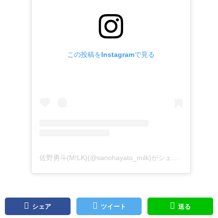
この投稿をInstagramで見る
佐野勇斗(M!LK)(@sanohayato_milk)がシェアした投稿
シェア
ツイート
送る