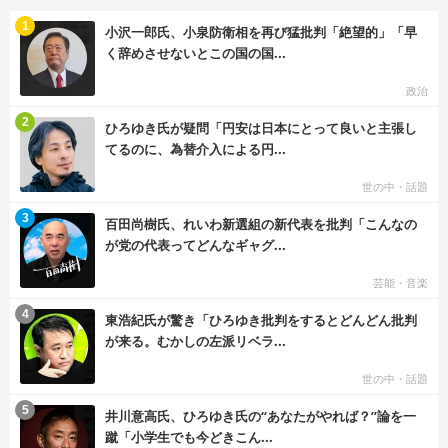
む
1
小沢一郎氏、小泉防衛相を再び猛批判「絶望的」「早
く辞めさせないとこの国の国...
政治
む
2
ひろゆき氏が疑問「円安は日本にとって良いと主張し
てるのに、為替介入による円...
世の中・話題
む
3
百田尚樹氏、れいわ新選組の新代表を批判「こんなの
が党の代表ってどんなギャグ...
芸能・音楽
む
4
東浩紀氏が驚き「ひろゆき批判をするとどんどん批判
が来る。むかしの左派リベラ...
世の中・話題
む
5
井川意高氏、ひろゆき氏の“あなたがやれば？”論を一
蹴「小学生でも今どきこん...