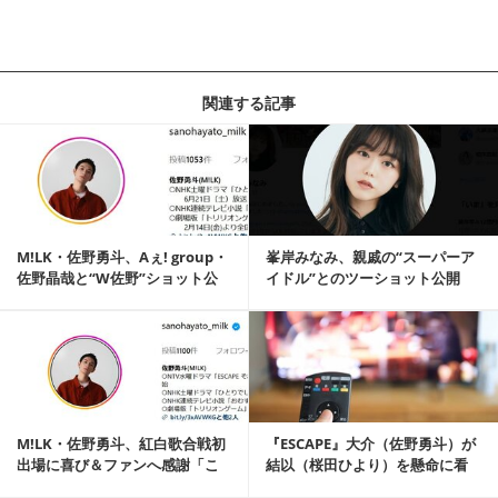
関連する記事
記事を読む
M!LK・佐野勇斗、Aぇ! group・
峯岸みなみ、親戚の“スーパーア
佐野晶哉と“W佐野”ショット公
イドル”とのツーショット公開
開 ...
「キラッキラでビ...
記事を読む
M!LK・佐野勇斗、紅白歌合戦初
『ESCAPE』大介（佐野勇斗）が
出場に喜び＆ファンへ感謝「こ
結以（桜田ひより）を懸命に看
れからもっとす...
病する姿に視...