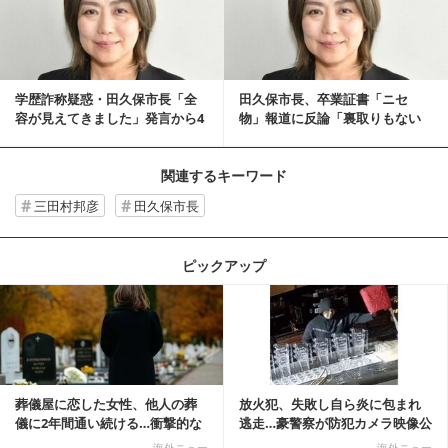
学歴詐称疑惑・田久保市長「全
田久保市長、卒業証書「ニセ
容が見えてきました」発言から4
物」報道に反論「裏取りもない
日、Xに新たな投...
まま怪文書の内容を報...
関連するキーワード
三田村邦彦
田久保市長
ピックアップ
記事を読む
葬儀屋に恋した女性、他人の葬
放火犯、失敗し自ら炎に包まれ
儀に2年間通い続ける…衝撃的な
逃走…豪警察が防犯カメラ映像公
結末に
開
海外ニュー
海外ニュー