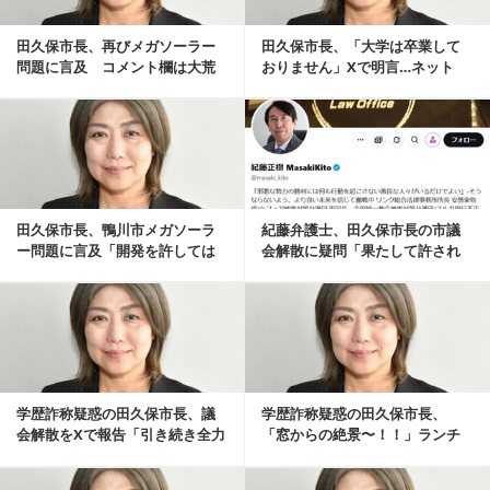
田久保市長、再びメガソーラー
田久保市長、「大学は卒業して
問題に言及 コメント欄は大荒
おりません」Xで明言…ネット
れ「論点ずらすな」...
「なぜ最初からそう...
記事を読む
田久保市長、鴨川市メガソーラ
紀藤弁護士、田久保市長の市議
ー問題に言及「開発を許しては
会解散に疑問「果たして許され
いけない！」…ネッ...
るのか」
記事を読む
学歴詐称疑惑の田久保市長、議
学歴詐称疑惑の田久保市長、
会解散をXで報告「引き続き全力
「窓からの絶景〜！！」ランチ
で」…ネット「税...
報告投稿…ネット「ど...
記事を読む