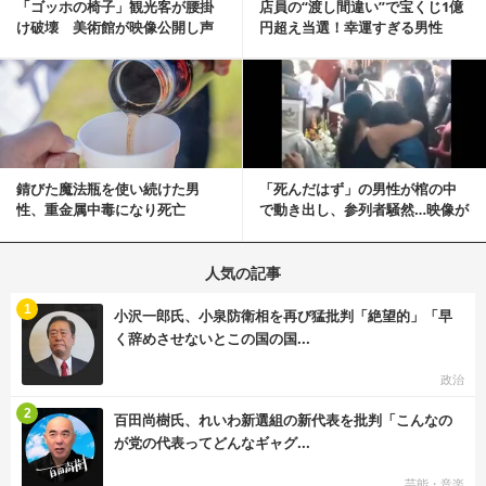
「ゴッホの椅子」観光客が腰掛
店員の“渡し間違い”で宝くじ1億
け破壊 美術館が映像公開し声
円超え当選！幸運すぎる男性
明「悪夢が現実に」
「最初はイタズラ...
記事を読む
錆びた魔法瓶を使い続けた男
「死んだはず」の男性が棺の中
性、重金属中毒になり死亡
で動き出し、参列者騒然…映像が
拡散
人気の記事
む
1
小沢一郎氏、小泉防衛相を再び猛批判「絶望的」「早
く辞めさせないとこの国の国...
政治
む
2
百田尚樹氏、れいわ新選組の新代表を批判「こんなの
が党の代表ってどんなギャグ...
芸能・音楽