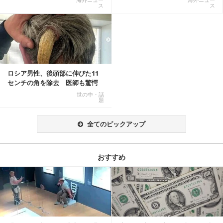
ス
ス
ロシア男性、後頭部に伸びた11
センチの角を除去 医師も驚愕
「医師人生で初」
世の中・話
題
全てのピックアップ
おすすめ
記事を読む