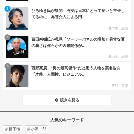
む
3
ひろゆき氏が疑問「円安は日本にとって良いと主張し
てるのに、為替介入による円...
世の中・話題
む
4
百田尚樹氏が私見「ソーラーパネルの増加と異常な夏
の暑さは何らかの因果関係が...
世の中・話題
む
5
西野亮廣、“男の最高傑作”だと思う人物を実名告白
「才能、人間性、ビジュアル...
芸能・音楽
続きを見る
人気のキーワード
橋下徹
小沢一郎