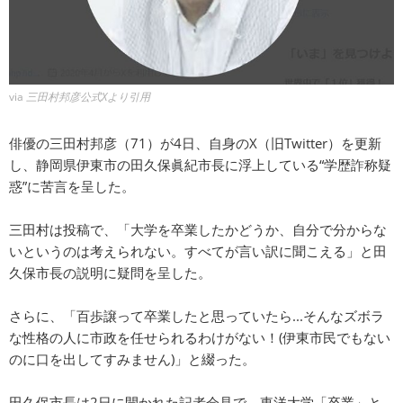
via
三田村邦彦公式Xより引用
俳優の三田村邦彦（71）が4日、自身のX（旧Twitter）を更新
し、静岡県伊東市の田久保眞紀市長に浮上している“学歴詐称疑
惑”に苦言を呈した。
三田村は投稿で、「大学を卒業したかどうか、自分で分からな
いというのは考えられない。すべてが言い訳に聞こえる」と田
久保市長の説明に疑問を呈した。
さらに、「百歩譲って卒業したと思っていたら...そんなズボラ
な性格の人に市政を任せられるわけがない！(伊東市民でもない
のに口を出してすみません)」と綴った。
田久保市長は2日に開かれた記者会見で、東洋大学「卒業」と