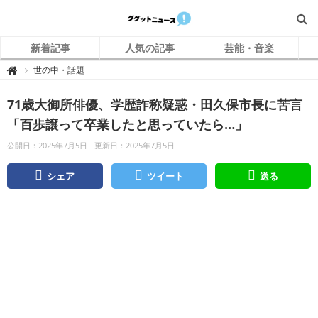
新着記事
人気の記事
芸能・音楽
グ
世の中・話題

グ
ッ
ト
71歳大御所俳優、学歴詐称疑惑・田久保市長に苦言
ニ
ュ
ー
「百歩譲って卒業したと思っていたら…」
ス
公開日：2025年7月5日
更新日：2025年7月5日
シェア
ツイート
送る