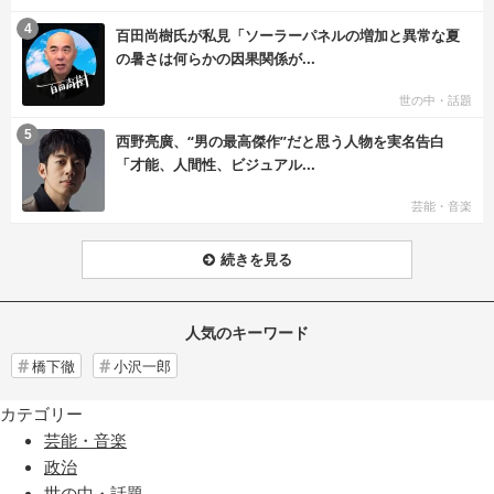
む
4
百田尚樹氏が私見「ソーラーパネルの増加と異常な夏
の暑さは何らかの因果関係が...
世の中・話題
む
5
西野亮廣、“男の最高傑作”だと思う人物を実名告白
「才能、人間性、ビジュアル...
芸能・音楽
続きを見る
人気のキーワード
橋下徹
小沢一郎
カテゴリー
芸能・音楽
政治
世の中・話題