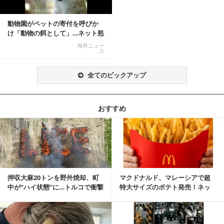
動物園がペットの寄付を呼びか
け「動物の餌として」…ネット怒
りの声「ペットは...
海外ニュー
ス
全てのピックアップ
おすすめ
記事を読む
押収大麻20トンを野外焼却、町
マクドナルド、マレーシアで超
中が“ハイ状態”に…トルコで衝撃
特大サイズのポテト発売！ネッ
的な事態発生
ト反響「ヤバすぎる」
記事を読む