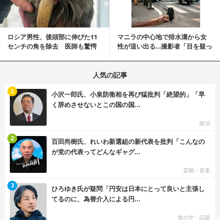
ロシア男性、後頭部に伸びた11
マニラの中心地で排水溝から女
センチの角を除去 医師も驚愕
性が這い出る…撮影者「目を疑っ
「医師人生で初」
た」衝撃の瞬間
人気の記事
む
1
小沢一郎氏、小泉防衛相を再び猛批判「絶望的」「早
く辞めさせないとこの国の国...
政治
む
2
百田尚樹氏、れいわ新選組の新代表を批判「こんなの
が党の代表ってどんなギャグ...
芸能・音楽
む
3
ひろゆき氏が疑問「円安は日本にとって良いと主張し
てるのに、為替介入による円...
世の中・話題