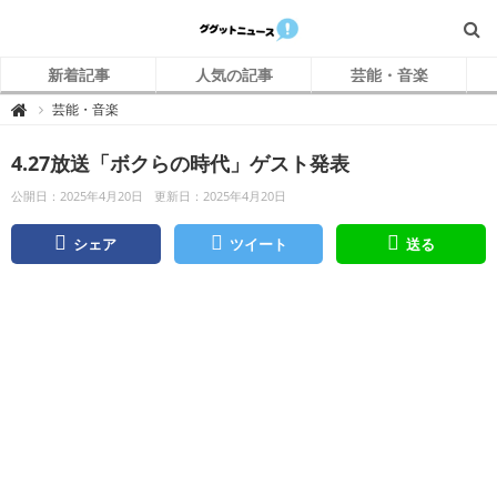
新着記事
人気の記事
芸能・音楽
グ
芸能・音楽

グ
ッ
ト
4.27放送「ボクらの時代」ゲスト発表
ニ
ュ
ー
公開日：2025年4月20日
更新日：2025年4月20日
ス
シェア
ツイート
送る