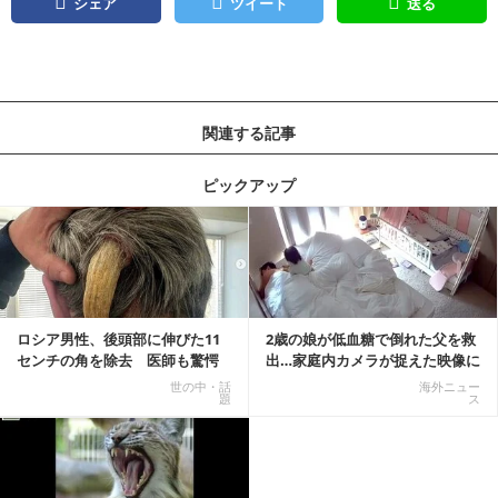
シェア
ツイート
送る
関連する記事
ピックアップ
記事を読む
ロシア男性、後頭部に伸びた11
2歳の娘が低血糖で倒れた父を救
センチの角を除去 医師も驚愕
出…家庭内カメラが捉えた映像に
「医師人生で初」
称賛の声相次ぐ
世の中・話
海外ニュー
題
ス