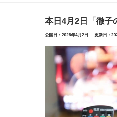
グ
ッ
ト
ニ
ュ
本日4月2日「徹子
ー
ス
公開日：2026年4月2日
更新日：20