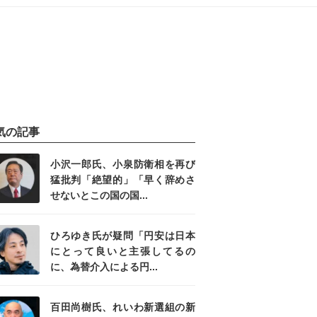
気の記事
小沢一郎氏、小泉防衛相を再び
猛批判「絶望的」「早く辞めさ
せないとこの国の国...
ひろゆき氏が疑問「円安は日本
にとって良いと主張してるの
に、為替介入による円...
百田尚樹氏、れいわ新選組の新