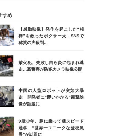
すすめ
【感動映像】発作を起こした“相
棒”を救ったボクサー犬…SNSで
称賛の声殺到...
放火犯、失敗し自ら炎に包まれ逃
走…豪警察が防犯カメラ映像公開
中国の人型ロボットが突如大暴
走 開発者に“襲いかかる”衝撃映
像が話題に
9歳少年、豚に乗って猛スピード
通学…“世界一ユニークな登校風
景”が話題に