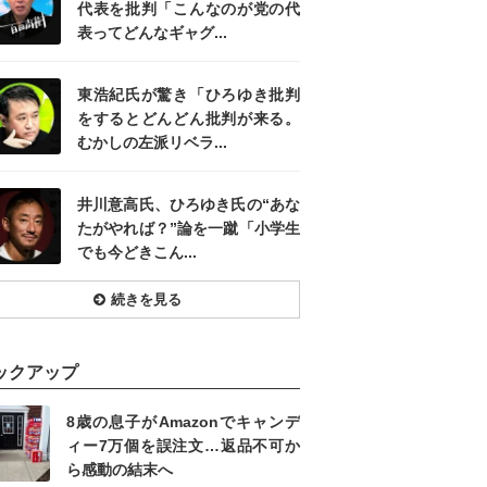
代表を批判「こんなのが党の代
表ってどんなギャグ...
東浩紀氏が驚き「ひろゆき批判
をするとどんどん批判が来る。
むかしの左派リベラ...
井川意高氏、ひろゆき氏の“あな
たがやれば？”論を一蹴「小学生
でも今どきこん...
続きを見る
ックアップ
8歳の息子がAmazonでキャンデ
ィー7万個を誤注文…返品不可か
ら感動の結末へ