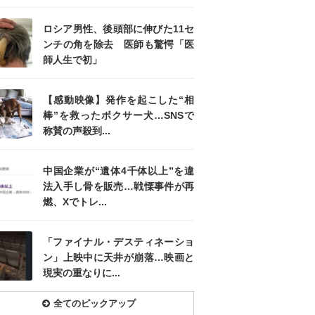
ロシア男性、後頭部に伸びた11セ
ンチの角を除去 医師も驚愕「医
師人生で初」
【感動映像】発作を起こした“相
棒”を救ったボクサー犬…SNSで
称賛の声殺到...
中国企業が“遺体4千体以上”を違
法入手し骨を販売…戦慄事件が再
燃、Xでトレ...
「ファイナル・デスティネーショ
ン」上映中に天井が崩落…映画と
現実の重なりに...
全てのピックアップ