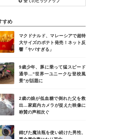
全てのピックアップ
すすめ
マクドナルド、マレーシアで超特
大サイズのポテト発売！ネット反
響「ヤバすぎる」
9歳少年、豚に乗って猛スピード
通学…“世界一ユニークな登校風
景”が話題に
2歳の娘が低血糖で倒れた父を救
出…家庭内カメラが捉えた映像に
称賛の声相次ぐ
錆びた魔法瓶を使い続けた男性、