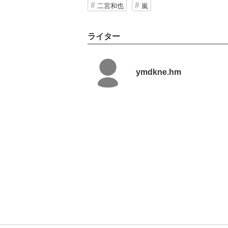
二宮和也
嵐
ライター
ymdkne.hm