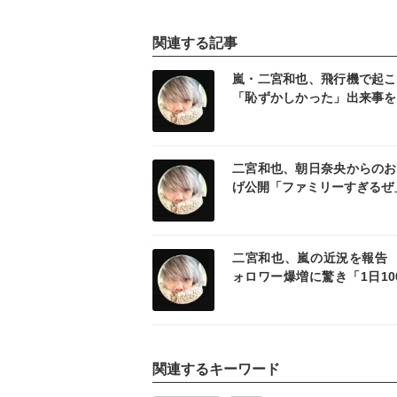
関連する記事
記事を読む
記事
嵐・二宮和也、飛行機で起こ
「恥ずかしかった」出来事を
「隣の席が SnowManの…」
記事を読む
記事
二宮和也、朝日奈央からのお
げ公開「ファミリーすぎるぜ
記事を読む
記事
二宮和也、嵐の近況を報告 
ォロワー爆増に驚き「1日10
規模でフォロワー様が爆増」
関連するキーワード