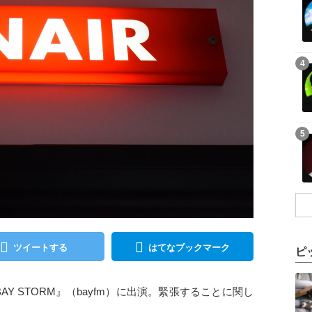
記事を読む
4
記事を読む
5
ツイートする
はてなブックマーク
ピ
記事を読む
Y STORM』（bayfm）に出演。緊張することに関し