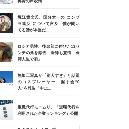
称賛の声殺到...
堀江貴文氏、国分太一の“コンプ
ラ違反”について言及「僕が聞い
てる話が本当だ...
ロシア男性、後頭部に伸びた11セ
ンチの角を除去 医師も驚愕「医
師人生で初」
無加工写真が「別人すぎ」と話題
のコスプレーヤー、握手会“0
人”を報告「中止...
退職代行モームリ、「退職代行を
利用された企業ランキング」公開