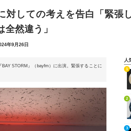
”に対しての考えを告白「緊張
は全然違う」
24年9月26日
人
AY STORM』（bayfm）に出演。緊張することに
記事を読む
1
記事を読む
2
記事を読む
3