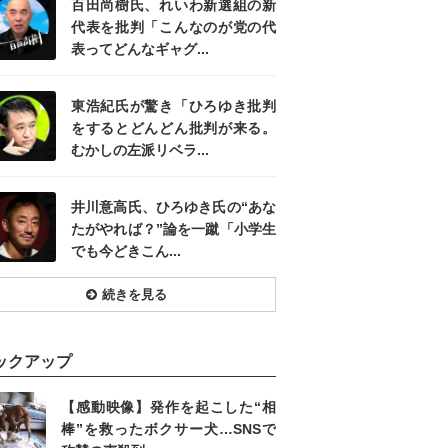
百田尚樹氏、れいわ新選組の新
代表を批判「こんなのが党の代
表ってどんなギャグ...
東浩紀氏が驚き「ひろゆき批判
をするとどんどん批判が来る。
むかしの左派リベラ...
井川意高氏、ひろゆき氏の“あな
たがやれば？”論を一蹴「小学生
でも今どきこん...
続きを見る
ックアップ
【感動映像】発作を起こした“相
棒”を救ったボクサー犬…SNSで