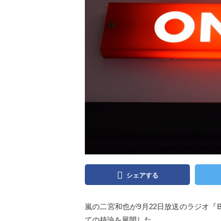
シェアする
嵐の二宮和也が9月22日放送のラジオ『BA
ての持論を展開した。