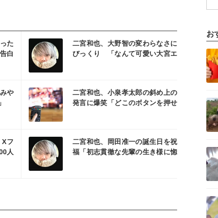
お
を読む
った
二宮和也、大野智の変わらなさに
記事を読む
告白
びっくり 「なんて可愛い大宮エ
ピ」「時間が戻ったみたい」とフ
ァン興奮
を読む
みや
二宮和也、小泉孝太郎の斜め上の
記事を読む
」
発言に爆笑「どこのボタンを押せ
ばそこに繋がるの？」
を読む
Xフ
二宮和也、岡田准一の誕生日を祝
記事を読む
00人
福「初志貫徹な先輩の生き様に惚
れてます」
記事を読む