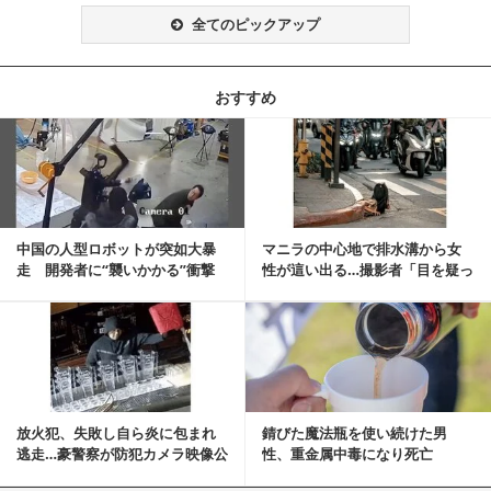
全てのピックアップ
おすすめ
記事を読む
中国の人型ロボットが突如大暴
マニラの中心地で排水溝から女
走 開発者に“襲いかかる”衝撃
性が這い出る…撮影者「目を疑っ
映像が話題に
た」衝撃の瞬間
記事を読む
放火犯、失敗し自ら炎に包まれ
錆びた魔法瓶を使い続けた男
逃走…豪警察が防犯カメラ映像公
性、重金属中毒になり死亡
開