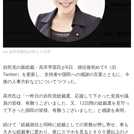
via
高市早苗氏公式Xより引用
自民党の新総裁・高市早苗氏が6日、就任後初めてX（旧
Twitter）を更新し、支持者や国民への感謝の言葉とともに、今
後の人事方針などについてつづった。
高市氏は「一昨日の自民党総裁選、応援して下さった党員や議
員の皆様、有難うございました。又、12日間の総裁選を見守っ
て下さった国民の皆様、有難うございました」と感謝を表明。
続けて「総裁就任と同時に総裁としての実務が押し寄せ、車も
大きな総裁車に変わり、夜にスマホを見ると６００通以上のメ