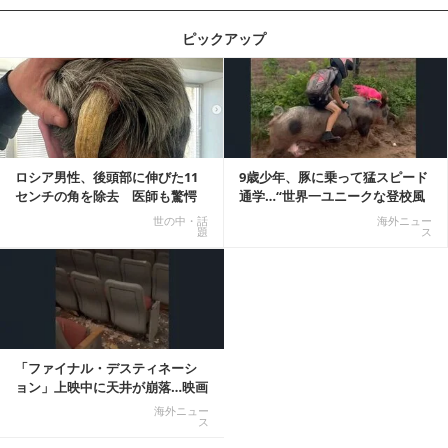
ピックアップ
記事を読む
ロシア男性、後頭部に伸びた11
9歳少年、豚に乗って猛スピード
センチの角を除去 医師も驚愕
通学…“世界一ユニークな登校風
「医師人生で初」
景”が話題に
世の中・話
海外ニュー
題
ス
「ファイナル・デスティネーシ
ョン」上映中に天井が崩落…映画
と現実の重なりに...
海外ニュー
ス