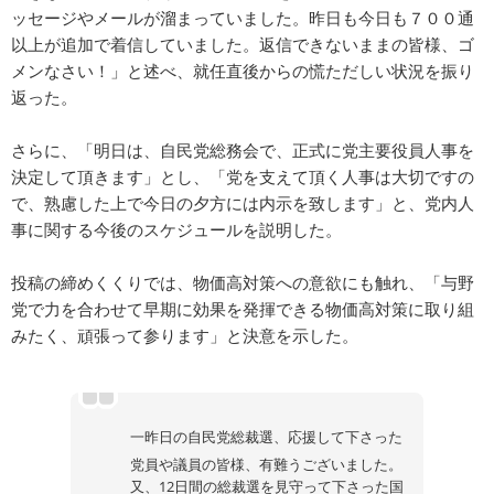
ッセージやメールが溜まっていました。昨日も今日も７００通
以上が追加で着信していました。返信できないままの皆様、ゴ
メンなさい！」と述べ、就任直後からの慌ただしい状況を振り
返った。
さらに、「明日は、自民党総務会で、正式に党主要役員人事を
決定して頂きます」とし、「党を支えて頂く人事は大切ですの
で、熟慮した上で今日の夕方には内示を致します」と、党内人
事に関する今後のスケジュールを説明した。
投稿の締めくくりでは、物価高対策への意欲にも触れ、「与野
党で力を合わせて早期に効果を発揮できる物価高対策に取り組
みたく、頑張って参ります」と決意を示した。
一昨日の自民党総裁選、応援して下さった
党員や議員の皆様、有難うございました。
又、12日間の総裁選を見守って下さった国