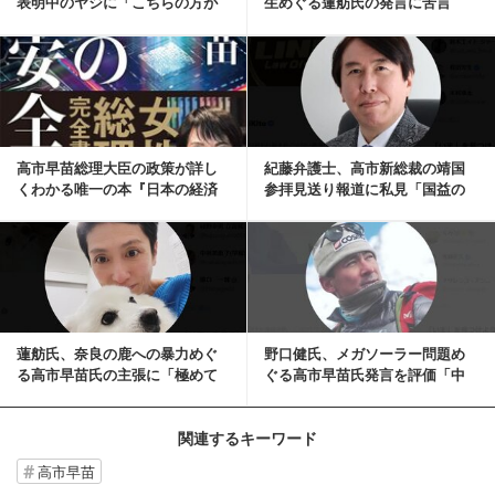
表明中のヤジに「こちらの方が
生めぐる蓮舫氏の発言に苦言
恥ずかしくなる」「...
「属性差別では」
記事を読む
高市早苗総理大臣の政策が詳し
紀藤弁護士、高市新総裁の靖国
くわかる唯一の本『日本の経済
参拝見送り報道に私見「国益の
安全保障』が緊急重...
ためにこの決断は正...
記事を読む
蓮舫氏、奈良の鹿への暴力めぐ
野口健氏、メガソーラー問題め
る高市早苗氏の主張に「極めて
ぐる高市早苗氏発言を評価「中
違和感」「日本全体...
国産のパネルに対し...
関連するキーワード
高市早苗