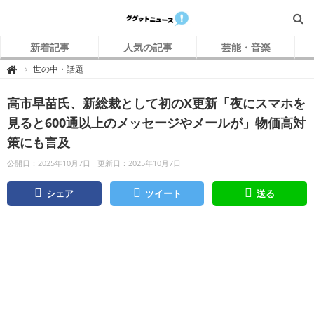
新着記事
人気の記事
芸能・音楽
グ
世の中・話題

グ
ッ
ト
高市早苗氏、新総裁として初のX更新「夜にスマホを
ニ
ュ
ー
見ると600通以上のメッセージやメールが」物価高対
ス
策にも言及
公開日：2025年10月7日
更新日：2025年10月7日
シェア
ツイート
送る