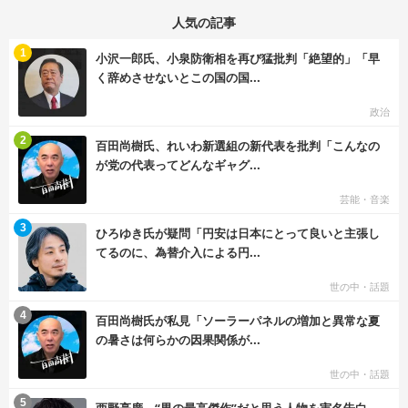
人気の記事
む
1
小沢一郎氏、小泉防衛相を再び猛批判「絶望的」「早
く辞めさせないとこの国の国...
政治
む
2
百田尚樹氏、れいわ新選組の新代表を批判「こんなの
が党の代表ってどんなギャグ...
芸能・音楽
む
3
ひろゆき氏が疑問「円安は日本にとって良いと主張し
てるのに、為替介入による円...
世の中・話題
む
4
百田尚樹氏が私見「ソーラーパネルの増加と異常な夏
の暑さは何らかの因果関係が...
世の中・話題
む
5
西野亮廣、“男の最高傑作”だと思う人物を実名告白