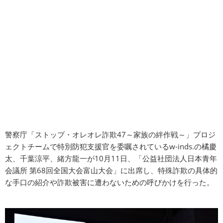
警察庁「ストップ・オレオレ詐欺47～家族の絆作戦～」プロジ
ェクトチームで特別防犯支援官を委嘱されているw-inds.の橘慶
太、千葉涼平、緒方龍一が10月11日、「公益社団法人日本青年
会議所 第68回全国大会富山大会」に出席し、特殊詐欺の具体的
な手口の紹介や詐欺被害に遭わないための呼びかけを行った。