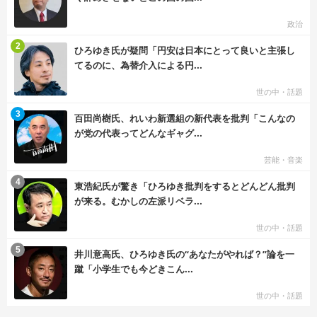
政治
む
2
ひろゆき氏が疑問「円安は日本にとって良いと主張し
てるのに、為替介入による円...
世の中・話題
む
3
百田尚樹氏、れいわ新選組の新代表を批判「こんなの
が党の代表ってどんなギャグ...
芸能・音楽
む
4
東浩紀氏が驚き「ひろゆき批判をするとどんどん批判
が来る。むかしの左派リベラ...
世の中・話題
む
5
井川意高氏、ひろゆき氏の“あなたがやれば？”論を一
蹴「小学生でも今どきこん...
世の中・話題