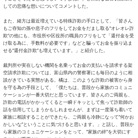
しての悲痛な想いについてコメントした。
また、緒方は最近増えている特殊詐欺の手口として、「皆さん
もご存知の孫や息子のフリをしてお金をだまし取る“オレオレ詐
欺”の他にも、市役所や区役所の職員のフリをして「還付金を受
け取る為に、手数料が必要です」などと騙ってお金を振り込ま
せる“還付金詐欺”も増えています。」と紹介した。
裁判所や実在しない機関を名乗ってお金の支払いを請求する架
空請求詐欺については、富山県内の警察署にも毎日のように相
談がきている実態がある。橘は、このような詐欺の被害から身
を守る為の手段として、「僕たちは、普段から家族のコミュニ
ケーションが一番大切だと思っています。皆さんのご両親も、
詐欺の電話がかかってくると一瞬ドキッとして焦って詐欺師の
話を信用してしまうかもしれませんが、まずは一度落ち着いて
家族に相談することができたら、ご両親も冷静になって”何かお
かしいな”ということに気づけると思います。」と話し、普段か
ら家族のコミュニケーションをとって、”家族の絆”を大切にす