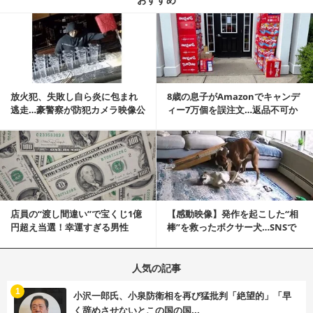
記事を読む
放火犯、失敗し自ら炎に包まれ
8歳の息子がAmazonでキャンデ
逃走…豪警察が防犯カメラ映像公
ィー7万個を誤注文…返品不可か
開
ら感動の結末へ
記事を読む
店員の“渡し間違い”で宝くじ1億
【感動映像】発作を起こした“相
円超え当選！幸運すぎる男性
棒”を救ったボクサー犬…SNSで
「最初はイタズラ...
称賛の声殺到...
人気の記事
む
1
小沢一郎氏、小泉防衛相を再び猛批判「絶望的」「早
く辞めさせないとこの国の国...