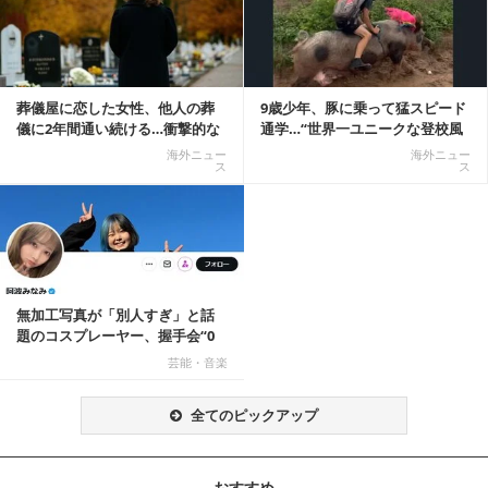
葬儀屋に恋した女性、他人の葬
9歳少年、豚に乗って猛スピード
儀に2年間通い続ける…衝撃的な
通学…“世界一ユニークな登校風
結末に
景”が話題に
海外ニュー
海外ニュー
ス
ス
無加工写真が「別人すぎ」と話
題のコスプレーヤー、握手会“0
人”を報告「中止...
芸能・音楽
全てのピックアップ
おすすめ