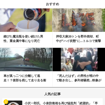
おすすめ
記事を読む
錆びた魔法瓶を使い続けた男
押収大麻20トンを野外焼却、町
性、重金属中毒になり死亡
中が“ハイ状態”に…トルコで衝撃
的な事態発生
記事を読む
車が真っ二つに分離して逃
「死んだはず」の男性が棺の中
走！？後部を残して走り去る衝
で動き出し、参列者騒然…映像が
撃映像が話題に
拡散
人気の記事
む
1
小沢一郎氏、小泉防衛相を再び猛批判「絶望的」「早