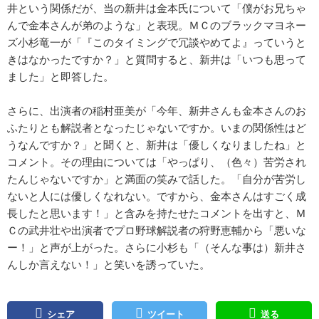
井という関係だが、当の新井は金本氏について「僕がお兄ちゃ
んで金本さんが弟のような」と表現。ＭＣのブラックマヨネー
ズ小杉竜一が「『このタイミングで冗談やめてよ』っていうと
きはなかったですか？」と質問すると、新井は「いつも思って
ました」と即答した。
さらに、出演者の稲村亜美が「今年、新井さんも金本さんのお
ふたりとも解説者となったじゃないですか。いまの関係性はど
うなんですか？」と聞くと、新井は「優しくなりましたね」と
コメント。その理由については「やっぱり、（色々）苦労され
たんじゃないですか」と満面の笑みで話した。「自分が苦労し
ないと人には優しくなれない。ですから、金本さんはすごく成
長したと思います！」と含みを持たせたコメントを出すと、Ｍ
Ｃの武井壮や出演者でプロ野球解説者の狩野恵輔から「悪いな
ー！」と声が上がった。さらに小杉も「（そんな事は）新井さ
んしか言えない！」と笑いを誘っていた。
シェア
ツイート
送る