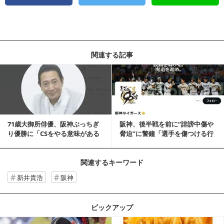
関連する記事
記事を読む
71歳大御所俳優、阪神ぶっちぎ
阪神、後半戦を前に“誹謗中傷や
り優勝に「CSをやる意味がある
脅迫”に警鐘「選手を傷つける行
のだろうか？」...
為」「絶対にお...
関連するキーワード
新井貴浩
阪神
ピックアップ
記事を読む