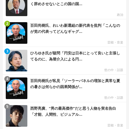
く辞めさせないとこの国の国...
政治
む
2
百田尚樹氏、れいわ新選組の新代表を批判「こんなの
が党の代表ってどんなギャグ...
芸能・音楽
む
3
ひろゆき氏が疑問「円安は日本にとって良いと主張し
てるのに、為替介入による円...
世の中・話題
む
4
百田尚樹氏が私見「ソーラーパネルの増加と異常な夏
の暑さは何らかの因果関係が...
世の中・話題
む
5
西野亮廣、“男の最高傑作”だと思う人物を実名告白
「才能、人間性、ビジュアル...
芸能・音楽