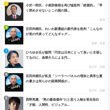
む
1
小沢一郎氏、小泉防衛相を再び猛批判「絶望的」「早
く辞めさせないとこの国の国...
政治
む
2
百田尚樹氏、れいわ新選組の新代表を批判「こんなの
が党の代表ってどんなギャグ...
芸能・音楽
む
3
ひろゆき氏が疑問「円安は日本にとって良いと主張し
てるのに、為替介入による円...
世の中・話題
む
4
百田尚樹氏が私見「ソーラーパネルの増加と異常な夏
の暑さは何らかの因果関係が...
世の中・話題
む
5
西野亮廣、“男の最高傑作”だと思う人物を実名告白
「才能、人間性、ビジュアル...