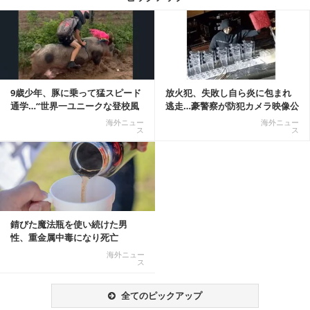
記事を読む
9歳少年、豚に乗って猛スピード
放火犯、失敗し自ら炎に包まれ
通学…“世界一ユニークな登校風
逃走…豪警察が防犯カメラ映像公
景”が話題に
開
海外ニュー
海外ニュー
ス
ス
錆びた魔法瓶を使い続けた男
性、重金属中毒になり死亡
海外ニュー
ス
全てのピックアップ