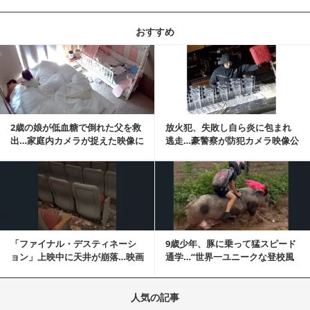
おすすめ
記事を読む
2歳の娘が低血糖で倒れた父を救
放火犯、失敗し自ら炎に包まれ
出…家庭内カメラが捉えた映像に
逃走…豪警察が防犯カメラ映像公
称賛の声相次ぐ
開
記事を読む
「ファイナル・デスティネーシ
9歳少年、豚に乗って猛スピード
ョン」上映中に天井が崩落…映画
通学…“世界一ユニークな登校風
と現実の重なりに...
景”が話題に
人気の記事