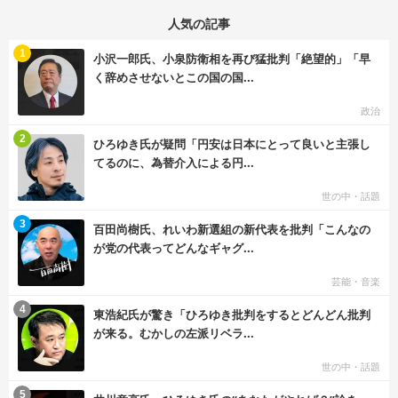
人気の記事
む
1
小沢一郎氏、小泉防衛相を再び猛批判「絶望的」「早
く辞めさせないとこの国の国...
政治
む
2
ひろゆき氏が疑問「円安は日本にとって良いと主張し
てるのに、為替介入による円...
世の中・話題
む
3
百田尚樹氏、れいわ新選組の新代表を批判「こんなの
が党の代表ってどんなギャグ...
芸能・音楽
む
4
東浩紀氏が驚き「ひろゆき批判をするとどんどん批判
が来る。むかしの左派リベラ...
世の中・話題
む
5