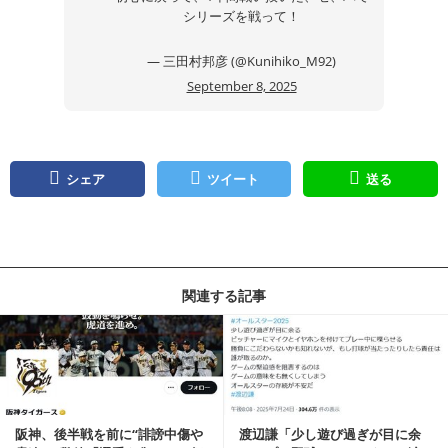
シリーズを戦って！
— 三田村邦彦 (@Kunihiko_M92)
September 8, 2025
シェア
ツイート
送る
関連する記事
記事を読む
阪神、後半戦を前に“誹謗中傷や
渡辺謙「少し遊び過ぎが目に余