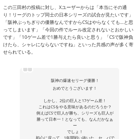
この三田村の投稿に対し、Xユーザーからは「本当にその通
り！リーグのトップ同士の日本シリーズの試合が見たいです」
「阪神ぶっちぎりの優勝なんですからCSはやらなくても…と思
ってしまいます」「今回の件でルール改定されないとおかしい
です」「10ゲーム差で1勝与えたら良いと思う」「CSで阪神負
けたら、シャレにならないですね」といった共感の声が多く寄
せられている。
阪神の爆速セリーグ優勝！
おめでとうございます！
しかし、2位の巨人と17ゲーム差！
これはCSをやる意味があるのだろうか？
例えばCSで巨人が勝ち、シリーズも巨人が
勝って日本一！となっても、なんだかなぁ
ー
でしょ！
初心に戻って、1年間戦い抜いた、セ、パで