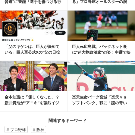
脅迫”に警鐘「選手を傷つける行
る」プロ野球オールスターの演
為」「絶対にお...
出に苦言 ネットで...
記事を読む
「父のキゲンは、巨人が決めて
巨人vs広島戦、バックネット裏
いる」巨人軍公式Xの“父の日投
に“超大物政治家”の姿！中継で映
稿”が物議「毒親...
り続け視聴者...
記事を読む
金本知憲は「優しくなった」？
楽天生命パーク宮城「楽天ｖｓ
新井貴浩が“アニキ”を強烈イジ
ソフトバンク」戦に「謎の青い
リ
鳥」出没！
関連するキーワード
プロ野球
阪神