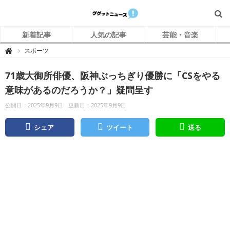
新着記事
人気の記事
芸能・音楽
グ
スポーツ

グ
ッ
ト
71歳大御所俳優、阪神ぶっちぎり優勝に「CSをやる
ニ
ュ
ー
意味があるのだろうか？」疑問呈す
ス
公開日：2025年9月9日
更新日：2025年9月9日
シェア
ツイート
送る