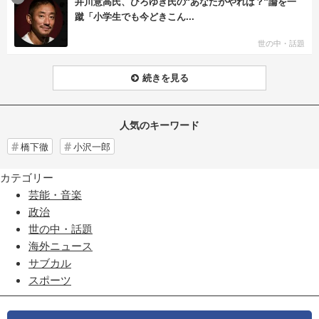
井川意高氏、ひろゆき氏の“あなたがやれば？”論を一
蹴「小学生でも今どきこん...
世の中・話題
続きを見る
人気のキーワード
橋下徹
小沢一郎
カテゴリー
芸能・音楽
政治
世の中・話題
海外ニュース
サブカル
スポーツ