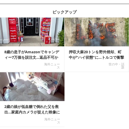
ピックアップ
記事を読む
8歳の息子がAmazonでキャンデ
押収大麻20トンを野外焼却、町
ィー7万個を誤注文…返品不可か
中が“ハイ状態”に…トルコで衝撃
ら感動の結末へ
的な事態発生
海外ニュー
世の中・話
ス
題
2歳の娘が低血糖で倒れた父を救
出…家庭内カメラが捉えた映像に
称賛の声相次ぐ
海外ニュー
ス