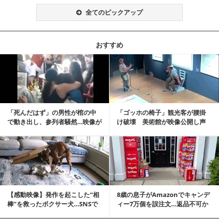
全てのピックアップ
おすすめ
記事を読む
「死んだはず」の男性が棺の中
「ゴッホの椅子」観光客が腰掛
で動き出し、参列者騒然…映像が
け破壊 美術館が映像公開し声
拡散
明「悪夢が現実に」
記事を読む
【感動映像】発作を起こした“相
8歳の息子がAmazonでキャンデ
棒”を救ったボクサー犬…SNSで
ィー7万個を誤注文…返品不可か
称賛の声殺到...
ら感動の結末へ