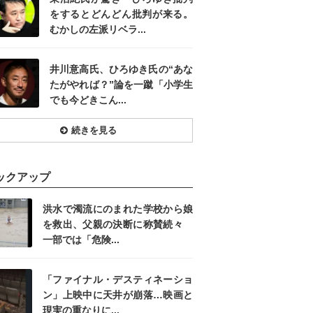
をするとどんどん批判が来る。
むかしの左派リベラ...
井川意高氏、ひろゆき氏の“あな
たがやれば？”論を一蹴「小学生
でも今どきこん...
続きを見る
ックアップ
洪水で濁流にのまれた学校から娘
を救出、父親の決断に称賛続々
一部では「危険...
「ファイナル・デスティネーショ
ン」上映中に天井が崩落…映画と
現実の重なりに...