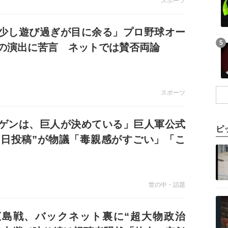
スポーツ
少し遊び過ぎが目に余る」プロ野球オー
記事を読む
5
の演出に苦言 ネットでは賛否両論
スポーツ
ゲンは、巨人が決めている」巨人軍公式
ピ
の日投稿”が物議「毒親感がすごい」「こ
記事を読む
嫌いに」
世の中・話題
記事を読む
広島戦、バックネット裏に“超大物政治