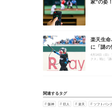
家”の姿
かと」「
記事を読む
楽天生命
に「謎の
4月14日（日
クス」戦に「謎
関連するタグ
阪神
巨人
楽天
ソフトバン