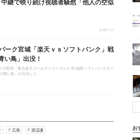
！中継で映り続け視聴者騒然「他人の空似
どうしても見てしまう」
記事を読む
スポーツ
記事を読む
パーク宮城「楽天ｖｓソフトバンク」戦
青い鳥」出没！
）プロ野球「東北楽天ゴールデンイーグルス 対 福岡ソフトバンクホー
の青い鳥」が出没した。
記事を読む
お
ク
広島
渡辺謙
記事を読む