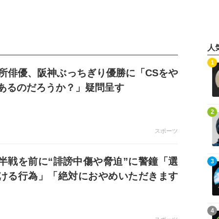
人
記事を読む
1
御所俳優、阪神ぶっちぎり優勝に「CSをや
あるのだろうか？」疑問呈す
記事を読む
2
スポーツ
半戦を前に“誹謗中傷や脅迫”に警鐘「選
記事を読む
3
ける行為」「絶対におやめいただきます
記事を読む
4