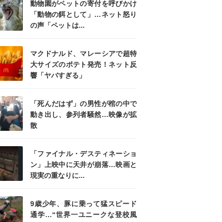
動物園がペットの寄付を呼びかけ
「動物の餌として」…ネット怒り
の声「ペットは...
マクドナルド、マレーシアで超特
大サイズのポテト発売！ネット反
響「ヤバすぎる」
「死んだはず」の男性が棺の中で
動き出し、参列者騒然…映像が拡
散
「ファイナル・デスティネーショ
ン」上映中に天井が崩落…映画と
現実の重なりに...
9歳少年、豚に乗って猛スピード
通学…“世界一ユニークな登校風