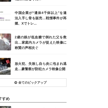
中国企業が“遺体4千体以上”を違
法入手し骨を販売…戦慄事件が再
燃、Xでトレ...
2歳の娘が低血糖で倒れた父を救
出…家庭内カメラが捉えた映像に
称賛の声相次ぐ
放火犯、失敗し自ら炎に包まれ逃
走…豪警察が防犯カメラ映像公開
全てのピックアップ
すすめ