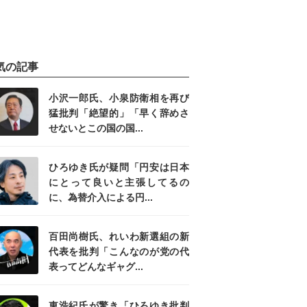
気の記事
小沢一郎氏、小泉防衛相を再び
猛批判「絶望的」「早く辞めさ
せないとこの国の国...
ひろゆき氏が疑問「円安は日本
にとって良いと主張してるの
に、為替介入による円...
百田尚樹氏、れいわ新選組の新
代表を批判「こんなのが党の代
表ってどんなギャグ...
東浩紀氏が驚き「ひろゆき批判