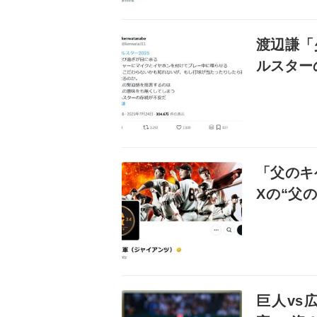
記事を読む
渡辺謙「
ルスター
記事を読む
「父のキ
Xの“父
れで野球
記事を読む
巨人vs