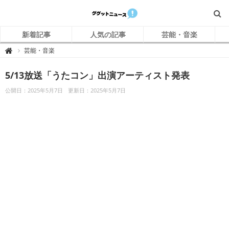
新着記事
人気の記事
芸能・音楽
グ
芸能・音楽

グ
ッ
ト
5/13放送「うたコン」出演アーティスト発表
ニ
ュ
ー
公開日：2025年5月7日
更新日：2025年5月7日
ス