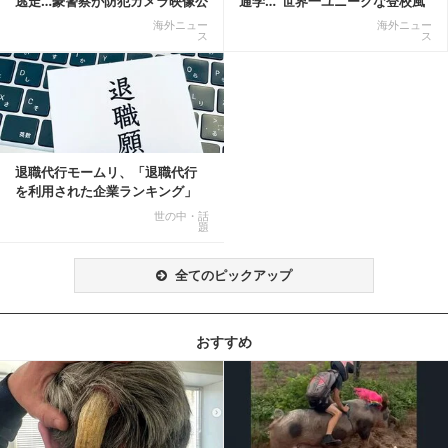
逃走…豪警察が防犯カメラ映像公
通学…“世界一ユニークな登校風
開
景”が話題に
海外ニュー
海外ニュー
ス
ス
退職代行モームリ、「退職代行
を利用された企業ランキング」
公開
世の中・話
題
全てのピックアップ
おすすめ
記事を読む