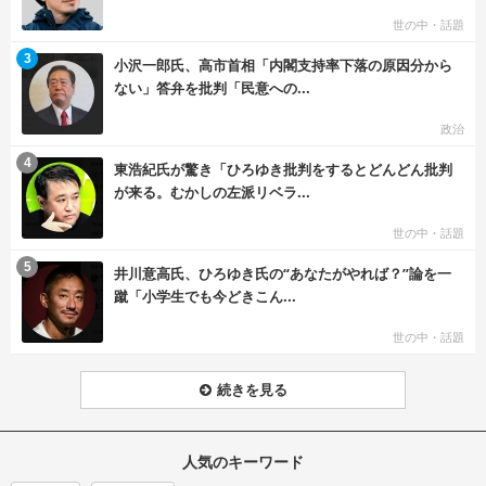
世の中・話題
む
3
小沢一郎氏、高市首相「内閣支持率下落の原因分から
ない」答弁を批判「民意への...
政治
む
4
東浩紀氏が驚き「ひろゆき批判をするとどんどん批判
が来る。むかしの左派リベラ...
世の中・話題
む
5
井川意高氏、ひろゆき氏の“あなたがやれば？”論を一
蹴「小学生でも今どきこん...
世の中・話題
続きを見る
人気のキーワード