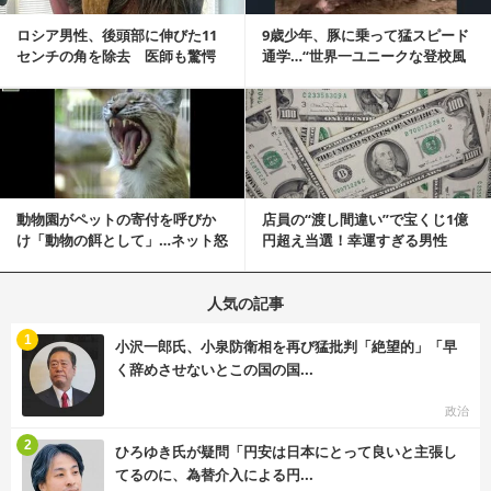
ロシア男性、後頭部に伸びた11
9歳少年、豚に乗って猛スピード
センチの角を除去 医師も驚愕
通学…“世界一ユニークな登校風
「医師人生で初」
景”が話題に
記事を読む
動物園がペットの寄付を呼びか
店員の“渡し間違い”で宝くじ1億
け「動物の餌として」…ネット怒
円超え当選！幸運すぎる男性
りの声「ペットは...
「最初はイタズラ...
人気の記事
む
1
小沢一郎氏、小泉防衛相を再び猛批判「絶望的」「早
く辞めさせないとこの国の国...
政治
む
2
ひろゆき氏が疑問「円安は日本にとって良いと主張し
てるのに、為替介入による円...