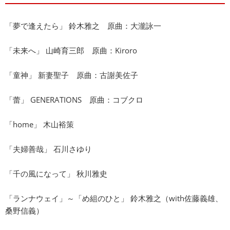
「夢で逢えたら」 鈴木雅之 原曲：大瀧詠一
「未来へ」 山崎育三郎 原曲：Kiroro
「童神」 新妻聖子 原曲：古謝美佐子
「蕾」 GENERATIONS 原曲：コブクロ
「home」 木山裕策
「夫婦善哉」 石川さゆり
「千の風になって」 秋川雅史
「ランナウェイ」～「め組のひと」 鈴木雅之（with佐藤義雄、
桑野信義）