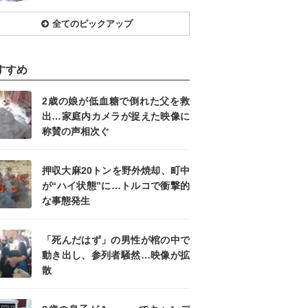
全てのピックアップ
すすめ
2歳の娘が低血糖で倒れた父を救
出…家庭内カメラが捉えた映像に
称賛の声相次ぐ
押収大麻20トンを野外焼却、町中
が“ハイ状態”に…トルコで衝撃的
な事態発生
「死んだはず」の男性が棺の中で
動き出し、参列者騒然…映像が拡
散