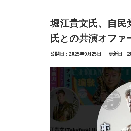
グ
ッ
ト
ニ
ュ
堀江貴文氏、自民
ー
ス
氏との共演オファ
公開日：2025年9月25日
更新日：20