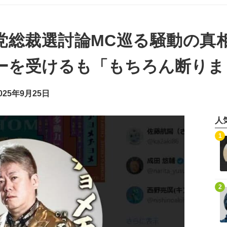
党総裁選討論MC巡る騒動の真
ーを受けるも「もちろん断りま
25年9月25日
人
記事を読む
1
記事を読む
2