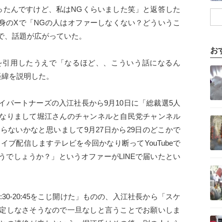
ったんですけど、私はNGくらいました笑」と返答した
身のXで「NGの人はオファーしなくない？どういうこ
で、話題が広がっていた。
お
を引用したうえで「なるほど、、こういう話になるん
記事を読む
経緯を説明した。
イパートナーズの入江社長から9月10日に「総裁選5人
記事を読む
なりまして堀江さんのチャンネルと自民党チャンネル
らないかなと思いまして9月27日から29日のどこかで
ライブ配信しますテレビを今回かなり断ってYouTubeで
うでしょうか？」というオファーがLINEで届いたとい
記事を読む
8:30-20:45をこじ開けた」ものの、入江社長から「スケ
定しなさそうなので一旦なしと言うことでお願いしま
記事を読む