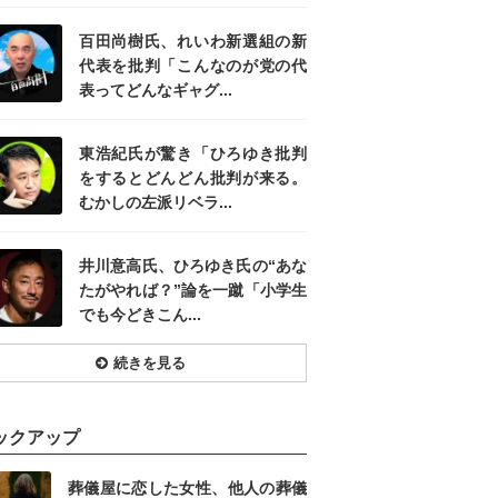
百田尚樹氏、れいわ新選組の新
代表を批判「こんなのが党の代
表ってどんなギャグ...
東浩紀氏が驚き「ひろゆき批判
をするとどんどん批判が来る。
むかしの左派リベラ...
井川意高氏、ひろゆき氏の“あな
たがやれば？”論を一蹴「小学生
でも今どきこん...
続きを見る
ックアップ
葬儀屋に恋した女性、他人の葬儀