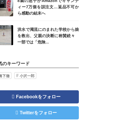
8歳の息子がAmazonでキャンデ
ィー7万個を誤注文…返品不可か
ら感動の結末へ
洪水で濁流にのまれた学校から娘
を救出、父親の決断に称賛続々
一部では「危険...
気のキーワード
橋下徹
小沢一郎
Facebookをフォロー
Twitterをフォロー