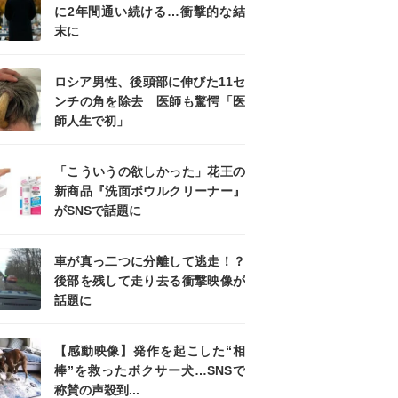
に2年間通い続ける…衝撃的な結
末に
ロシア男性、後頭部に伸びた11セ
ンチの角を除去 医師も驚愕「医
師人生で初」
「こういうの欲しかった」花王の
新商品『洗面ボウルクリーナー』
がSNSで話題に
車が真っ二つに分離して逃走！？
後部を残して走り去る衝撃映像が
話題に
【感動映像】発作を起こした“相
棒”を救ったボクサー犬…SNSで
称賛の声殺到...