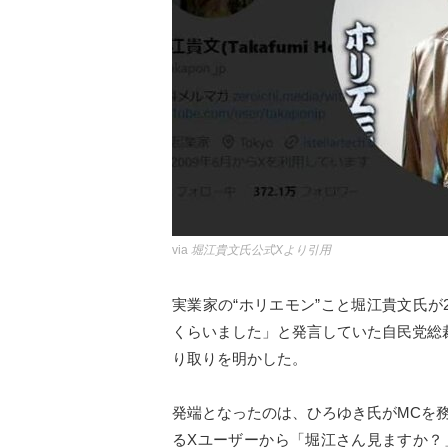
via
堀江貴文氏公式Xより引用
実業家の“ホリエモン”こと堀江貴文氏が25
くらいました」と発言していた自民党総
り取りを明かした。
発端となったのは、ひろゆき氏がMCを
るXユーザーから「堀江さん見ますか？