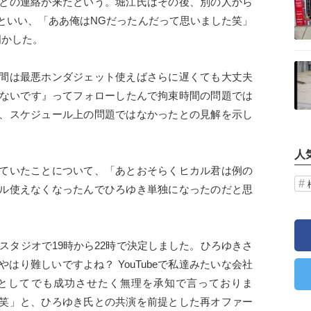
との連絡が来たという。堀江氏はその後、別の人から
といい、「ああ俺はNGだったんだって思いました笑」
明かした。
記事を読む
間は最悪ホンダジェット使えばさらに遅くても大丈夫
けないです』ってフォローしたんで拘束時間の問題では
、スケジュール上の問題ではなかったとの見解を示し
人
ていたことについて、「あとおそらくヒカル君は例の
ル使えなくなったんでひろゆき単独になったのだと思
スタジオで19時から22時で決定しました。ひろゆきさ
はり難しいですよね？ YouTubeで私達みたいな会社
としてでも成功させたく無理を承知で言っておりま
笑」と、ひろゆき氏との共演を前提とした再オファー