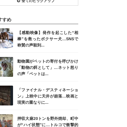
全てのピックアップ
すすめ
【感動映像】発作を起こした“相
棒”を救ったボクサー犬…SNSで
称賛の声殺到...
動物園がペットの寄付を呼びかけ
「動物の餌として」…ネット怒り
の声「ペットは...
「ファイナル・デスティネーショ
ン」上映中に天井が崩落…映画と
現実の重なりに...
押収大麻20トンを野外焼却、町中
が“ハイ状態”に…トルコで衝撃的