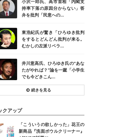
小沢一郎氏、高市首相「内閣支
持率下落の原因分からない」答
弁を批判「民意への...
東浩紀氏が驚き「ひろゆき批判
をするとどんどん批判が来る。
むかしの左派リベラ...
井川意高氏、ひろゆき氏の“あな
たがやれば？”論を一蹴「小学生
でも今どきこん...
続きを見る
ックアップ
「こういうの欲しかった」花王の
新商品『洗面ボウルクリーナー』