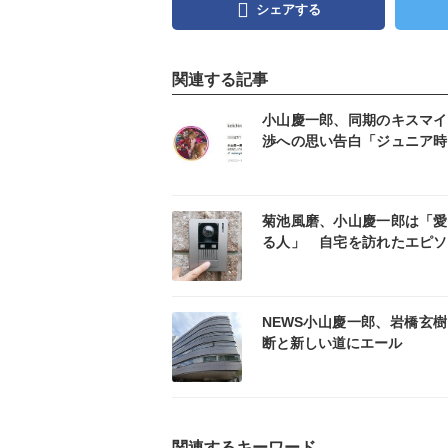
シェアする
関連する記事
記事を読む
記事
小山慶一郎、同期のキスマイ
渉への思い告白「ジュニア時
じグループ」
記事を読む
記事
菊池風磨、小山慶一郎は「愛
る人」 自宅を訪れたエピソ
明かす
記事を読む
記事
NEWS小山慶一郎、岩橋玄
断と新しい道にエール
関連するキーワード