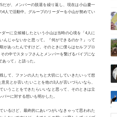
EWSだが、メンバーの脱退を繰り返し、現在は小山慶一
記事を読む
の4人で活動中。グループのリーダーを小山が努めてい
ーダーに立候補したという小山は当時の心境を「4人に
記事を読む
いんじゃないかと思って。『何ができるのか？』って
期があったんですけど。そのときに僕らはセルフプロ
。その中でスタッフさんとメンバーを繋げるパイプにな
であって」と語った。
記事を読む
を残して、ファンの人たちと大切にしていきたいって想
た意見とか言いたいことを他の3人が言いづらいなら、
ていうことをできたらいいなと思って、そのときは立
記事を読む
ンバーに対する想いも明かした。
ているけど、最終的にあいつがいなきゃって思われた