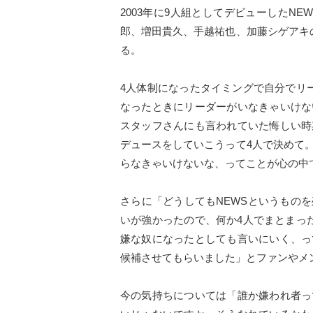
2003年に9人組としてデビューしたN
郎、増田貴久、手越祐也、加藤シゲアキ
る。
4人体制になったタイミングで自分でリ
なったときにリーダーがいなきゃいけな
スタッフさんにも言われていた悔しい時
デュースをしていこうって4人で決めて
らなきゃいけないな、ってことが心の中
さらに「どうしてもNEWSというもの
いが強かったので、何か4人でまとまっ
嫌な奴になったとしても言いにいく、っ
候補させてもらいました」とファンやメ
今の気持ちについては「誰か嫌われ者っ