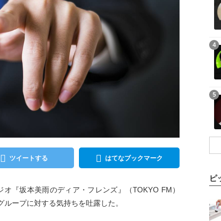
記事を読む
4
記事を読む
5
ツイートする
はてなブックマーク
ピ
ジオ『坂本美雨のディア・フレンズ』（TOKYO FM）
記事を読む
グループに対する気持ちを吐露した。