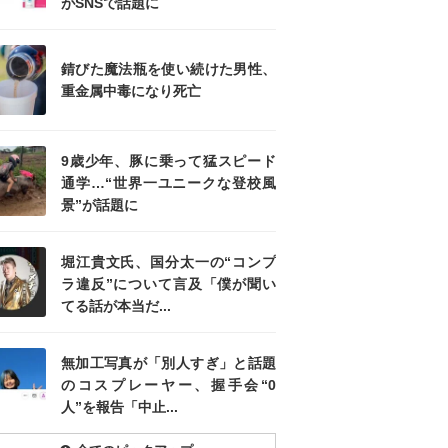
がSNSで話題に
錆びた魔法瓶を使い続けた男性、
重金属中毒になり死亡
9歳少年、豚に乗って猛スピード
通学…“世界一ユニークな登校風
景”が話題に
堀江貴文氏、国分太一の“コンプ
ラ違反”について言及「僕が聞い
てる話が本当だ...
無加工写真が「別人すぎ」と話題
のコスプレーヤー、握手会“0
人”を報告「中止...