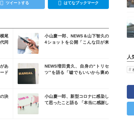
ツイートする
はてなブックマーク
記事を読む
を読む
横尾
小山慶一郎、NEWS＆山下智久の
代同
4ショットを公開「こんな日が来
るなんて感動しました」
人
を読む
があ
NEWS増田貴久、自身の“トリセ
ード
ツ”を語る「嘘でもいいから褒め
てほしい」
を読む
樹の決
小山慶一郎、新型コロナに感染し
て思ったこと語る 「本当に感謝し
なきゃいけない」