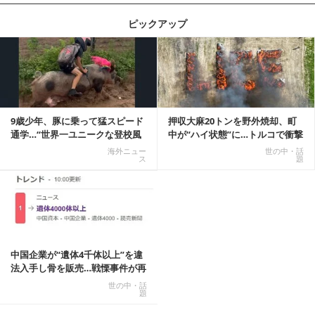
ピックアップ
記事を読む
9歳少年、豚に乗って猛スピード
押収大麻20トンを野外焼却、町
通学…“世界一ユニークな登校風
中が“ハイ状態”に…トルコで衝撃
景”が話題に
的な事態発生
海外ニュー
世の中・話
ス
題
中国企業が“遺体4千体以上”を違
法入手し骨を販売…戦慄事件が再
燃、Xでトレ...
世の中・話
題