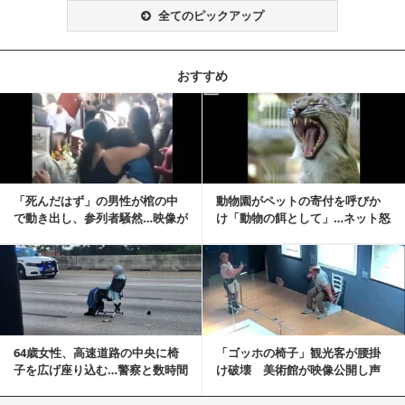
全てのピックアップ
おすすめ
記事を読む
「死んだはず」の男性が棺の中
動物園がペットの寄付を呼びか
で動き出し、参列者騒然…映像が
け「動物の餌として」…ネット怒
拡散
りの声「ペットは...
記事を読む
64歳女性、高速道路の中央に椅
「ゴッホの椅子」観光客が腰掛
子を広げ座り込む…警察と数時間
け破壊 美術館が映像公開し声
にらみ合い
明「悪夢が現実に」