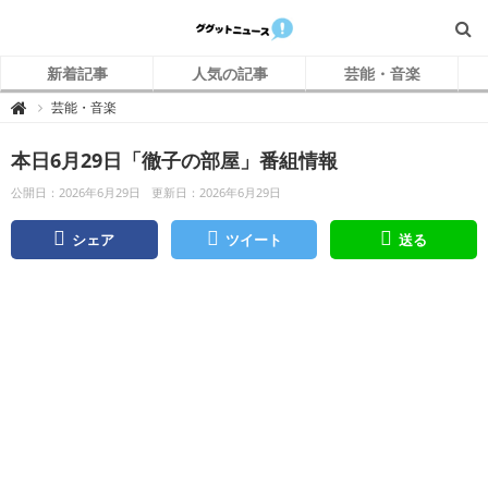
新着記事
人気の記事
芸能・音楽
グ
芸能・音楽

グ
ッ
ト
本日6月29日「徹子の部屋」番組情報
ニ
ュ
ー
公開日：2026年6月29日
更新日：2026年6月29日
ス
シェア
ツイート
送る