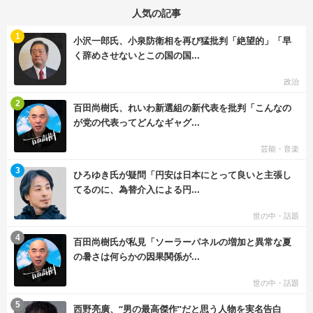
人気の記事
む
1
小沢一郎氏、小泉防衛相を再び猛批判「絶望的」「早
く辞めさせないとこの国の国...
政治
む
2
百田尚樹氏、れいわ新選組の新代表を批判「こんなの
が党の代表ってどんなギャグ...
芸能・音楽
む
3
ひろゆき氏が疑問「円安は日本にとって良いと主張し
てるのに、為替介入による円...
世の中・話題
む
4
百田尚樹氏が私見「ソーラーパネルの増加と異常な夏
の暑さは何らかの因果関係が...
世の中・話題
む
5
西野亮廣、“男の最高傑作”だと思う人物を実名告白