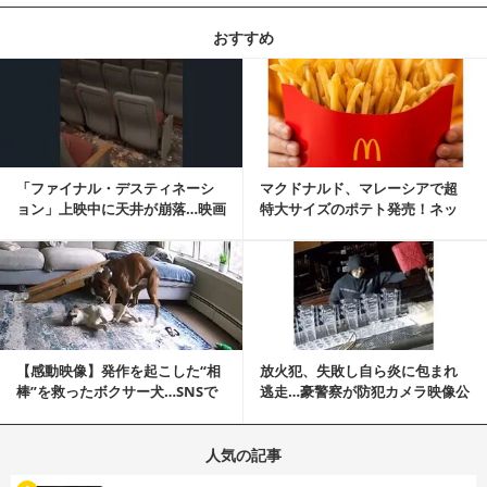
おすすめ
記事を読む
「ファイナル・デスティネーシ
マクドナルド、マレーシアで超
ョン」上映中に天井が崩落…映画
特大サイズのポテト発売！ネッ
と現実の重なりに...
ト反響「ヤバすぎる」
記事を読む
【感動映像】発作を起こした“相
放火犯、失敗し自ら炎に包まれ
棒”を救ったボクサー犬…SNSで
逃走…豪警察が防犯カメラ映像公
称賛の声殺到...
開
人気の記事