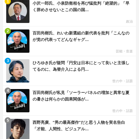
む
1
小沢一郎氏、小泉防衛相を再び猛批判「絶望的」「早
く辞めさせないとこの国の国...
政治
む
2
百田尚樹氏、れいわ新選組の新代表を批判「こんなの
が党の代表ってどんなギャグ...
芸能・音楽
む
3
ひろゆき氏が疑問「円安は日本にとって良いと主張し
てるのに、為替介入による円...
世の中・話題
む
4
百田尚樹氏が私見「ソーラーパネルの増加と異常な夏
の暑さは何らかの因果関係が...
世の中・話題
む
5
西野亮廣、“男の最高傑作”だと思う人物を実名告白
「才能、人間性、ビジュアル...