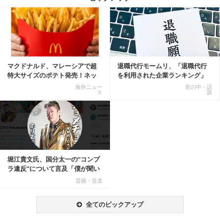
記事を読む
マクドナルド、マレーシアで超
退職代行モームリ、「退職代行
特大サイズのポテト発売！ネッ
を利用された企業ランキング」
ト反響「ヤバすぎる」
公開
海外ニュー
世の中・話
ス
題
堀江貴文氏、国分太一の“コンプ
ラ違反”について言及「僕が聞い
てる話が本当だ...
芸能・音楽
全てのピックアップ