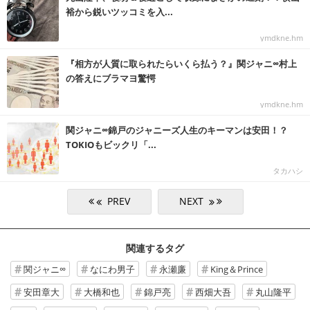
裕から鋭いツッコミを入...
ymdkne.hm
『相方が人質に取られたらいくら払う？』関ジャニ∞村上
の答えにブラマヨ驚愕
ymdkne.hm
関ジャニ∞錦戸のジャニーズ人生のキーマンは安田！？
TOKIOもビックリ「...
タカハシ
関連するタグ
関ジャニ∞
なにわ男子
永瀬廉
King＆Prince
安田章大
大橋和也
錦戸亮
西畑大吾
丸山隆平