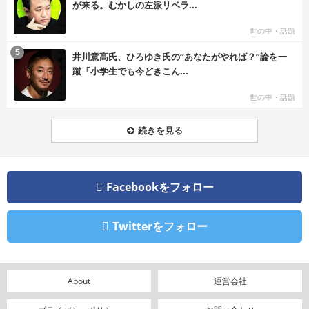
が来る。むかしの左派リベラ...
世の中・話題
む
5
井川意高氏、ひろゆき氏の“あなたがやれば？”論を一
蹴「小学生でも今どきこん...
世の中・話題
続きを見る
Facebookをフォロー
Twitterをフォロー
About
運営会社