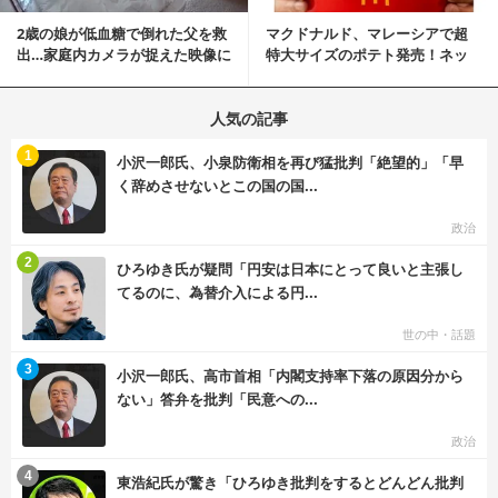
2歳の娘が低血糖で倒れた父を救
マクドナルド、マレーシアで超
出…家庭内カメラが捉えた映像に
特大サイズのポテト発売！ネッ
称賛の声相次ぐ
ト反響「ヤバすぎる」
人気の記事
む
1
小沢一郎氏、小泉防衛相を再び猛批判「絶望的」「早
く辞めさせないとこの国の国...
政治
む
2
ひろゆき氏が疑問「円安は日本にとって良いと主張し
てるのに、為替介入による円...
世の中・話題
む
3
小沢一郎氏、高市首相「内閣支持率下落の原因分から
ない」答弁を批判「民意への...
政治
む
4
東浩紀氏が驚き「ひろゆき批判をするとどんどん批判