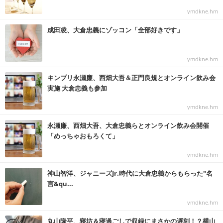
ymdkne.hm
成田凌、大倉忠義にゾッコン「全部好きです」
ymdkne.hm
キンプリ永瀬廉、西畑大吾＆正門良規とオンライン飲み会
実施 大倉忠義も参加
ymdkne.hm
永瀬廉、西畑大吾、大倉忠義らとオンライン飲み会開催
「めっちゃおもろくて」
ymdkne.hm
神山智洋、ジャニーズJr.時代に大倉忠義からもらった"名
言&qu...
ymdkne.hm
丸山隆平、寝坊＆寝過ごしで収録にまさかの遅刻！？横山