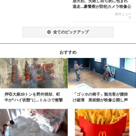
放火犯、失敗し自ら炎に包まれ
逃走…豪警察が防犯カメラ映像公
開
海外ニュー
ス
全てのピックアップ
おすすめ
記事を読む
押収大麻20トンを野外焼却、町
「ゴッホの椅子」観光客が腰掛
中が“ハイ状態”に…トルコで衝撃
け破壊 美術館が映像公開し声
的な事態発生
明「悪夢が現実に」
記事を読む