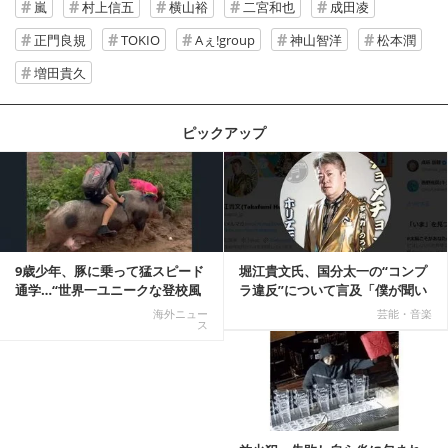
嵐
村上信五
横山裕
二宮和也
成田凌
正門良規
TOKIO
Aぇ!group
神山智洋
松本潤
増田貴久
ピックアップ
記事を読む
9歳少年、豚に乗って猛スピード
堀江貴文氏、国分太一の“コンプ
通学…“世界一ユニークな登校風
ラ違反”について言及「僕が聞い
景”が話題に
てる話が本当だ...
海外ニュー
芸能・音楽
ス
記事を読む