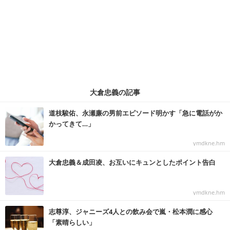
大倉忠義の記事
道枝駿佑、永瀬廉の男前エピソード明かす「急に電話がか
かってきて…」
ymdkne.hm
大倉忠義＆成田凌、お互いにキュンとしたポイント告白
ymdkne.hm
志尊淳、ジャニーズ4人との飲み会で嵐・松本潤に感心
「素晴らしい」