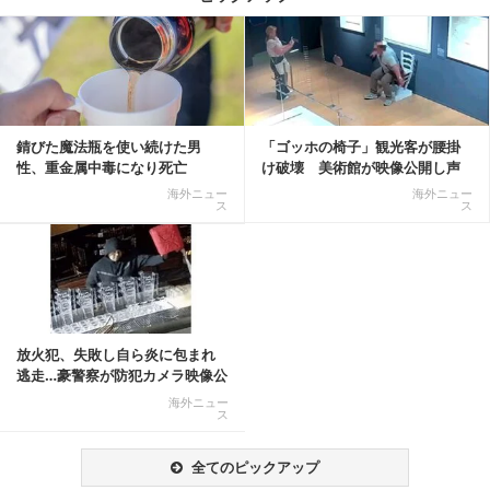
記事を読む
錆びた魔法瓶を使い続けた男
「ゴッホの椅子」観光客が腰掛
性、重金属中毒になり死亡
け破壊 美術館が映像公開し声
明「悪夢が現実に」
海外ニュー
海外ニュー
ス
ス
放火犯、失敗し自ら炎に包まれ
逃走…豪警察が防犯カメラ映像公
開
海外ニュー
ス
全てのピックアップ