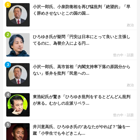
む
1
小沢一郎氏、小泉防衛相を再び猛批判「絶望的」「早
く辞めさせないとこの国の国...
政治
む
2
ひろゆき氏が疑問「円安は日本にとって良いと主張し
てるのに、為替介入による円...
世の中・話題
む
3
小沢一郎氏、高市首相「内閣支持率下落の原因分から
ない」答弁を批判「民意への...
政治
む
4
東浩紀氏が驚き「ひろゆき批判をするとどんどん批判
が来る。むかしの左派リベラ...
世の中・話題
む
5
井川意高氏、ひろゆき氏の“あなたがやれば？”論を一
蹴「小学生でも今どきこん...