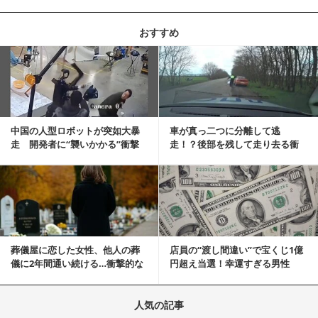
おすすめ
記事を読む
中国の人型ロボットが突如大暴
車が真っ二つに分離して逃
走 開発者に“襲いかかる”衝撃
走！？後部を残して走り去る衝
映像が話題に
撃映像が話題に
記事を読む
葬儀屋に恋した女性、他人の葬
店員の“渡し間違い”で宝くじ1億
儀に2年間通い続ける…衝撃的な
円超え当選！幸運すぎる男性
結末に
「最初はイタズラ...
人気の記事