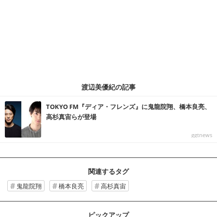
渡辺美優紀の記事
TOKYO FM『ディア・フレンズ』に鬼龍院翔、橋本良亮、
高杉真宙らが登場
ggtnews
関連するタグ
鬼龍院翔
橋本良亮
高杉真宙
ピックアップ