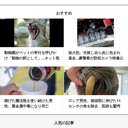
おすすめ
記事を読む
動物園がペットの寄付を呼びか
放火犯、失敗し自ら炎に包まれ
け「動物の餌として」…ネット怒
逃走…豪警察が防犯カメラ映像公
りの声「ペットは...
開
記事を読む
錆びた魔法瓶を使い続けた男
ロシア男性、後頭部に伸びた11
性、重金属中毒になり死亡
センチの角を除去 医師も驚愕
「医師人生で初」
人気の記事