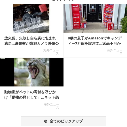
記事を読む
放火犯、失敗し自ら炎に包まれ
8歳の息子がAmazonでキャンデ
逃走…豪警察が防犯カメラ映像公
ィー7万個を誤注文…返品不可か
開
ら感動の結末へ
海外ニュー
海外ニュー
ス
ス
動物園がペットの寄付を呼びか
け「動物の餌として」…ネット怒
りの声「ペットは...
海外ニュー
ス
全てのピックアップ