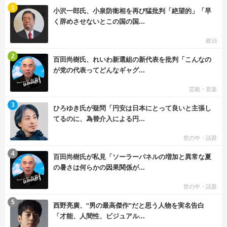
む
1
小沢一郎氏、小泉防衛相を再び猛批判「絶望的」「早
く辞めさせないとこの国の国...
政治
む
2
百田尚樹氏、れいわ新選組の新代表を批判「こんなの
が党の代表ってどんなギャグ...
芸能・音楽
む
3
ひろゆき氏が疑問「円安は日本にとって良いと主張し
てるのに、為替介入による円...
世の中・話題
む
4
百田尚樹氏が私見「ソーラーパネルの増加と異常な夏
の暑さは何らかの因果関係が...
世の中・話題
む
5
西野亮廣、“男の最高傑作”だと思う人物を実名告白
「才能、人間性、ビジュアル...