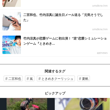
ymdkne.hm
二宮和也、竹内涼真に誕生日メール送る「元気そうでし
た」
ymdkne.hm
竹内涼真が恋愛ゲームに初出演！ “逆”恋愛シミュレーショ
ンゲーム『ときめき...
ggtnews
関連するタグ
二宮和也
嵐
ときめきクーリッシュ
夏帆
ピックアップ
記事を読む