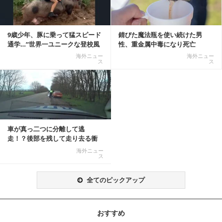
9歳少年、豚に乗って猛スピード
錆びた魔法瓶を使い続けた男
通学…“世界一ユニークな登校風
性、重金属中毒になり死亡
景”が話題に
海外ニュー
海外ニュー
ス
ス
車が真っ二つに分離して逃
走！？後部を残して走り去る衝
撃映像が話題に
海外ニュー
ス
全てのピックアップ
おすすめ