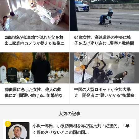
記事を読む
2歳の娘が低血糖で倒れた父を救
64歳女性、高速道路の中央に椅
出…家庭内カメラが捉えた映像に
子を広げ座り込む…警察と数時間
称賛の声相次ぐ
にらみ合い
記事を読む
葬儀屋に恋した女性、他人の葬
中国の人型ロボットが突如大暴
儀に2年間通い続ける…衝撃的な
走 開発者に“襲いかかる”衝撃映
結末に
像が話題に
人気の記事
む
1
小沢一郎氏、小泉防衛相を再び猛批判「絶望的」「早
く辞めさせないとこの国の国...