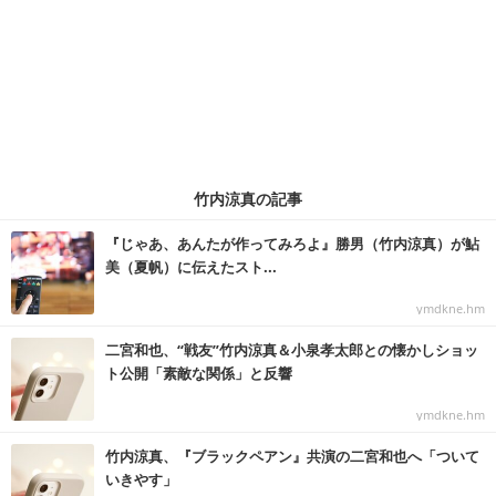
竹内涼真の記事
『じゃあ、あんたが作ってみろよ』勝男（竹内涼真）が鮎
美（夏帆）に伝えたスト...
ymdkne.hm
二宮和也、“戦友”竹内涼真＆小泉孝太郎との懐かしショッ
ト公開「素敵な関係」と反響
ymdkne.hm
竹内涼真、『ブラックペアン』共演の二宮和也へ「ついて
いきやす」