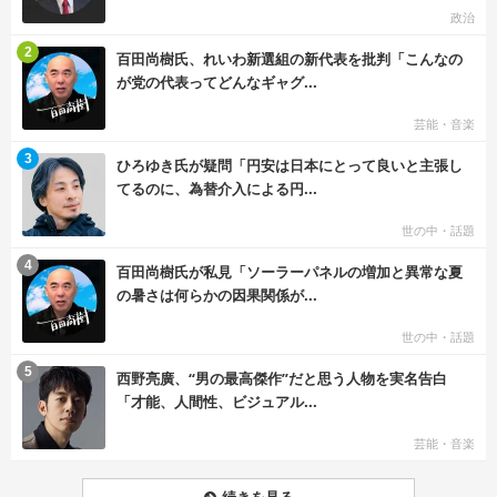
政治
む
2
百田尚樹氏、れいわ新選組の新代表を批判「こんなの
が党の代表ってどんなギャグ...
芸能・音楽
む
3
ひろゆき氏が疑問「円安は日本にとって良いと主張し
てるのに、為替介入による円...
世の中・話題
む
4
百田尚樹氏が私見「ソーラーパネルの増加と異常な夏
の暑さは何らかの因果関係が...
世の中・話題
む
5
西野亮廣、“男の最高傑作”だと思う人物を実名告白
「才能、人間性、ビジュアル...
芸能・音楽
続きを見る