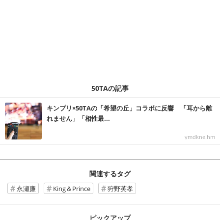
50TAの記事
キンプリ×50TAの「希望の丘」コラボに反響 「耳から離
れません」「相性最...
ymdkne.hm
関連するタグ
永瀬廉
King＆Prince
狩野英孝
ピックアップ