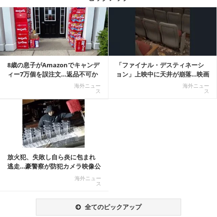
記事を読む
8歳の息子がAmazonでキャンデ
「ファイナル・デスティネーシ
ィー7万個を誤注文…返品不可か
ョン」上映中に天井が崩落…映画
ら感動の結末へ
と現実の重なりに...
海外ニュー
海外ニュー
ス
ス
放火犯、失敗し自ら炎に包まれ
逃走…豪警察が防犯カメラ映像公
開
海外ニュー
ス
全てのピックアップ