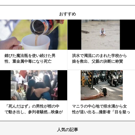
おすすめ
記事を読む
錆びた魔法瓶を使い続けた男
洪水で濁流にのまれた学校から
性、重金属中毒になり死亡
娘を救出、父親の決断に称賛
続々 一部では「危険...
記事を読む
「死んだはず」の男性が棺の中
マニラの中心地で排水溝から女
で動き出し、参列者騒然…映像が
性が這い出る…撮影者「目を疑っ
拡散
た」衝撃の瞬間
人気の記事