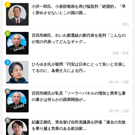
む
1
小沢一郎氏、小泉防衛相を再び猛批判「絶望的」「早
く辞めさせないとこの国の国...
政治
む
2
百田尚樹氏、れいわ新選組の新代表を批判「こんなの
が党の代表ってどんなギャグ...
芸能・音楽
む
3
ひろゆき氏が疑問「円安は日本にとって良いと主張し
てるのに、為替介入による円...
世の中・話題
む
4
百田尚樹氏が私見「ソーラーパネルの増加と異常な夏
の暑さは何らかの因果関係が...
世の中・話題
む
5
紀藤正樹氏、実名挙げ自民党議員を評価「過去の失敗
を乗り越え気骨のある政治家...