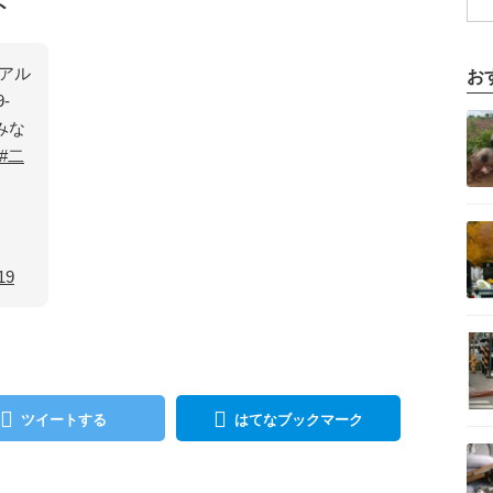
ト
アル
お
9-
記事を読む
みな
#二
記事を読む
19
記事を読む
ツイートする
はてなブックマーク
記事を読む