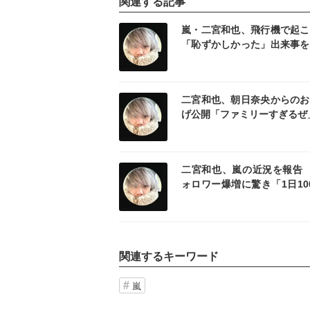
関連する記事
記事を読む
記事
嵐・二宮和也、飛行機で起こ
「恥ずかしかった」出来事を
「隣の席が SnowManの…」
記事を読む
記事
二宮和也、朝日奈央からのお
げ公開「ファミリーすぎるぜ
記事を読む
記事
二宮和也、嵐の近況を報告 
ォロワー爆増に驚き「1日10
規模でフォロワー様が爆増」
関連するキーワード
嵐