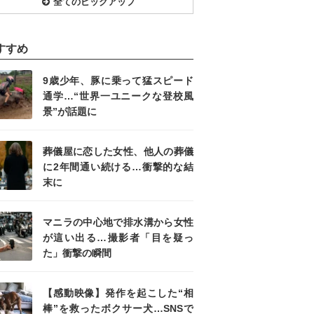
全てのピックアップ
すすめ
9歳少年、豚に乗って猛スピード
通学…“世界一ユニークな登校風
景”が話題に
葬儀屋に恋した女性、他人の葬儀
に2年間通い続ける…衝撃的な結
末に
マニラの中心地で排水溝から女性
が這い出る…撮影者「目を疑っ
た」衝撃の瞬間
【感動映像】発作を起こした“相
棒”を救ったボクサー犬…SNSで