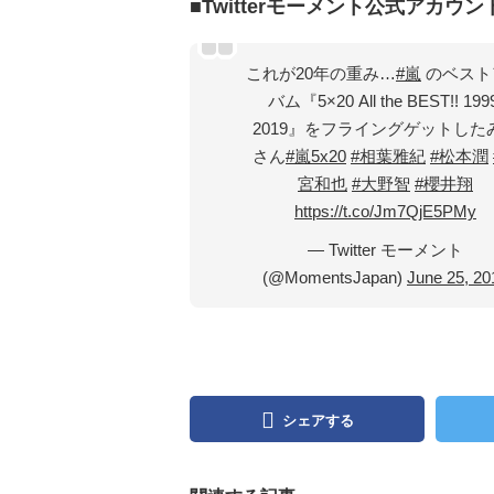
■Twitterモーメント公式アカウン
これが20年の重み…
#嵐
のベスト
バム『5×20 All the BEST!! 199
2019』をフライングゲットした
さん
#嵐5x20
#相葉雅紀
#松本潤
宮和也
#大野智
#櫻井翔
https://t.co/Jm7QjE5PMy
— Twitter モーメント
(@MomentsJapan)
June 25, 20
シェアする