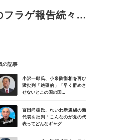
のフラゲ報告続々…
気の記事
小沢一郎氏、小泉防衛相を再び
猛批判「絶望的」「早く辞めさ
せないとこの国の国...
百田尚樹氏、れいわ新選組の新
代表を批判「こんなのが党の代
表ってどんなギャグ...