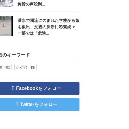
称賛の声殺到...
洪水で濁流にのまれた学校から娘
を救出、父親の決断に称賛続々
一部では「危険...
気のキーワード
橋下徹
小沢一郎
Facebookをフォロー
Twitterをフォロー