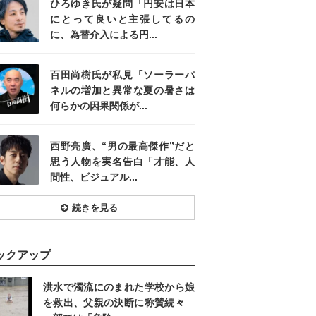
ひろゆき氏が疑問「円安は日本
にとって良いと主張してるの
に、為替介入による円...
百田尚樹氏が私見「ソーラーパ
ネルの増加と異常な夏の暑さは
何らかの因果関係が...
西野亮廣、“男の最高傑作”だと
思う人物を実名告白「才能、人
間性、ビジュアル...
続きを見る
ックアップ
洪水で濁流にのまれた学校から娘
を救出、父親の決断に称賛続々