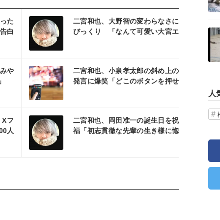
を読む
った
二宮和也、大野智の変わらなさに
記事を読む
告白
びっくり 「なんて可愛い大宮エ
ピ」「時間が戻ったみたい」とフ
ァン興奮
を読む
みや
二宮和也、小泉孝太郎の斜め上の
」
発言に爆笑「どこのボタンを押せ
ばそこに繋がるの？」
人
を読む
Xフ
二宮和也、岡田准一の誕生日を祝
00人
福「初志貫徹な先輩の生き様に惚
れてます」