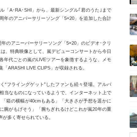
ル「A･RA･SHI」から、最新シングル｢君のうた｣まで
記事を読む
0周年のアニバーサリーソング「5×20」を追加した合計
周年のアニーバーサリーソング「5×20」のビデオ･クリ
記事を読む
には、特典映像として、嵐デビューコンサートから今日
各年代ごとの嵐のLIVEツアーを象徴するような、メモ
RASHI LIVE CLIPS」が収録される。
記事を読む
早く“フライングゲット”したファンも続々登場。アルバ
相当なものになっているようで、インターネット上で
」「箱の横幅が40cmもある」「大きさが予想を遥かに
記事を読む
に腕がもげそう」「腕ちぎれるけどこれが嵐20年の重
声が多く寄せられている。