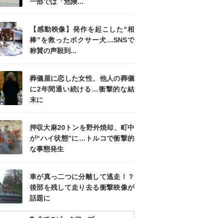
一部では「危険...
【感動映像】発作を起こした“相
棒”を救ったボクサー犬…SNSで
称賛の声殺到...
葬儀屋に恋した女性、他人の葬儀
に2年間通い続ける…衝撃的な結
末に
押収大麻20トンを野外焼却、町中
が“ハイ状態”に…トルコで衝撃的
な事態発生
車が真っ二つに分離して逃走！？
後部を残して走り去る衝撃映像が
話題に