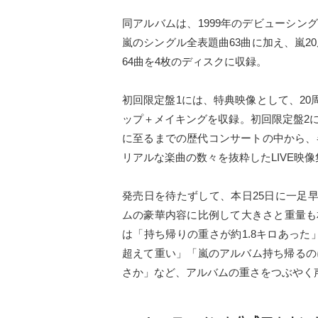
同アルバムは、1999年のデビューシング
嵐のシングル全表題曲63曲に加え、嵐2
64曲を4枚のディスクに収録。
初回限定盤1には、特典映像として、20
ップ＋メイキングを収録。初回限定盤2
に至るまでの歴代コンサートの中から、
リアルな楽曲の数々を抜粋したLIVE映像集「A
発売日を待たずして、本日25日に一足
ムの豪華内容に比例して大きさと重量も
は「持ち帰りの重さが約1.8キロあった
超えて重い」「嵐のアルバム持ち帰るの
さか」など、アルバムの重さをつぶやく