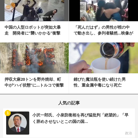
中国の人型ロボットが突如大暴
「死んだはず」の男性が棺の中
走 開発者に“襲いかかる”衝撃
で動き出し、参列者騒然…映像が
映像が話題に
拡散
記事を読む
押収大麻20トンを野外焼却、町
錆びた魔法瓶を使い続けた男
中が“ハイ状態”に…トルコで衝撃
性、重金属中毒になり死亡
的な事態発生
人気の記事
む
1
小沢一郎氏、小泉防衛相を再び猛批判「絶望的」「早
く辞めさせないとこの国の国...
政治