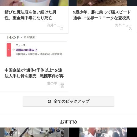
錆びた魔法瓶を使い続けた男
9歳少年、豚に乗って猛スピード
性、重金属中毒になり死亡
通学…“世界一ユニークな登校風
景”が話題に
海外ニュー
海外ニュー
ス
ス
中国企業が“遺体4千体以上”を違
法入手し骨を販売…戦慄事件が再
燃、Xでトレ...
世の中・話
題
全てのピックアップ
おすすめ
記事を読む