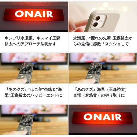
記事を読む
キンプリ永瀬廉、キスマイ玉森
永瀬廉、“憧れの先輩”玉森裕太か
裕太へのアプローチ法明かす
らの返信に感激「スクショして
「しつこく話し続けた」
残した」
記事を読む
『あのクズ』“ほこ美”奈緒＆“海
『あのクズ』海里（玉森裕太）
里”玉森裕太のハッピーエンドに
＆悟（倉悠貴）のやり取りに
反響「最高だ...
「胸が痛い」「辛い」の声
記事を読む