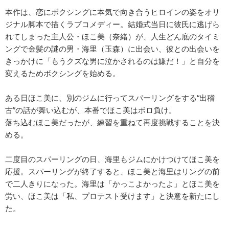
本作は、恋にボクシングに本気で向き合うヒロインの姿をオリ
ジナル脚本で描くラブコメディー。結婚式当日に彼氏に逃げら
れてしまった主人公・ほこ美（奈緒）が、人生どん底のタイミ
ングで金髪の謎の男・海里（玉森）に出会い、彼との出会いを
きっかけに「もうクズな男に泣かされるのは嫌だ！」と自分を
変えるためボクシングを始める。
ある日ほこ美に、別のジムに行ってスパーリングをする“出稽
古”の話が舞い込むが、本番でほこ美はボロ負け。
落ち込むほこ美だったが、練習を重ねて再度挑戦することを決
める。
二度目のスパーリングの日、海里もジムにかけつけてほこ美を
応援。スパーリングが終了すると、ほこ美と海里はリングの前
で二人きりになった。海里は「かっこよかったよ」とほこ美を
労い、ほこ美は「私、プロテスト受けます」と決意を新たにし
た。