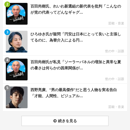
む
2
百田尚樹氏、れいわ新選組の新代表を批判「こんなの
が党の代表ってどんなギャグ...
芸能・音楽
む
3
ひろゆき氏が疑問「円安は日本にとって良いと主張し
てるのに、為替介入による円...
世の中・話題
む
4
百田尚樹氏が私見「ソーラーパネルの増加と異常な夏
の暑さは何らかの因果関係が...
世の中・話題
む
5
西野亮廣、“男の最高傑作”だと思う人物を実名告白
「才能、人間性、ビジュアル...
芸能・音楽
続きを見る