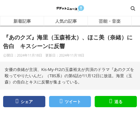
新着記事
人気の記事
芸能・音楽
『あのクズ』海里（玉森裕太）、ほこ美（奈緒）に
告白 キスシーンに反響
公開日：2024年11月18日
更新日：2024年11月18日
女優の奈緒が主演、Kis‐My‐Ft2の玉森裕太が共演のドラマ『あのクズを
殴ってやりたいんだ』（TBS系）の第6話が11月12日に放送。海里（玉
森）の告白とキスに反響が集まっている。
シェア
ツイート
送る