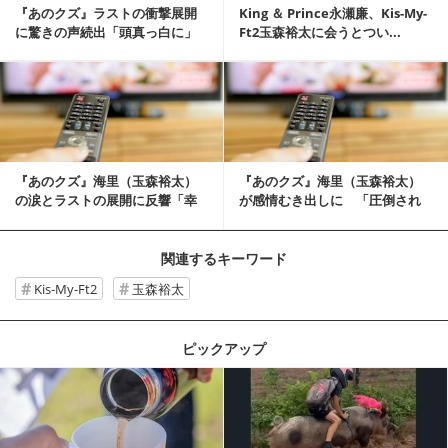
『あのクズ』ラストの衝撃展開
King ＆ Prince永瀬廉、Kis-My-
に驚きの声続出「頭真っ白に」
Ft2玉森裕太に会うとつい...
記事を読む
『あのクズ』海里（玉森裕太）
『あのクズ』海里（玉森裕太）
の涙とラストの展開に反響「幸
が感情むき出しに 「圧倒され
せになれ」
た」と反響
関連するキーワード
Kis-My-Ft2
玉森裕太
ピックアップ
記事を読む