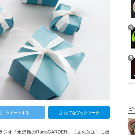
記事を読む
4
記事を読む
5
ピ
ツイートする
はてなブックマーク
記事を読む
放送のラジオ『永瀬廉のRadioGARDEN』（文化放送）に出