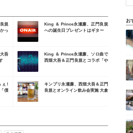
を読む
お
門良規
King ＆ Prince永瀬廉、正門良規
記事を読む
かっ
への誕生日プレゼントはギター
渡し方に反省
を読む
畑大吾
King ＆ Prince永瀬廉、ソロ曲で
記事を読む
す
西畑大吾＆正門良規とコラボ「や
っぱりこの二人が出てくる」
を読む
Aぇ!
キンプリ永瀬廉、西畑大吾＆正門
記事を読む
福「僕
良規とオンライン飲み会実施 大倉
忠義も参加
記事を読む