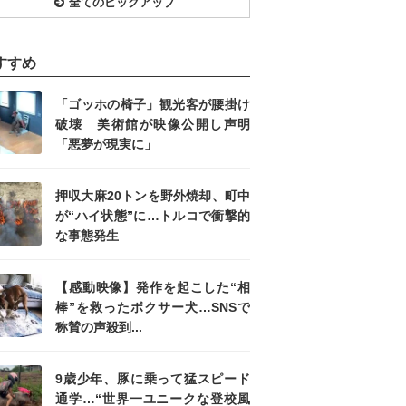
全てのピックアップ
すすめ
「ゴッホの椅子」観光客が腰掛け
破壊 美術館が映像公開し声明
「悪夢が現実に」
押収大麻20トンを野外焼却、町中
が“ハイ状態”に…トルコで衝撃的
な事態発生
【感動映像】発作を起こした“相
棒”を救ったボクサー犬…SNSで
称賛の声殺到...
9歳少年、豚に乗って猛スピード
通学…“世界一ユニークな登校風