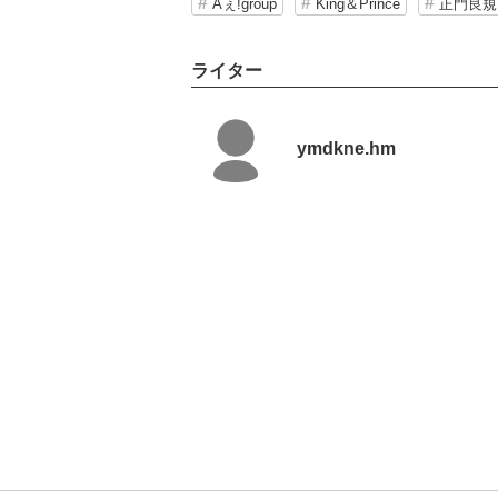
Aぇ!group
King＆Prince
正門良規
ライター
ymdkne.hm