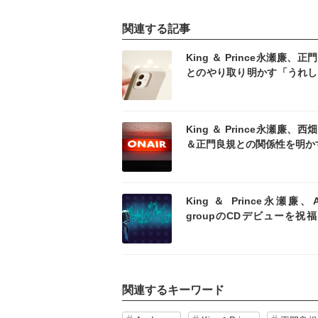
関連する記事
記事を読む
記事
King ＆ Prince永瀬廉、正
とのやり取り明かす「うれし
たです」
記事を読む
記事
King ＆ Prince永瀬廉、西
＆正門良規との関係性を明か
記事を読む
記事
King ＆ Prince永瀬廉、
groupのCDデビューを祝
のマブダチも所属している」
関連するキーワード