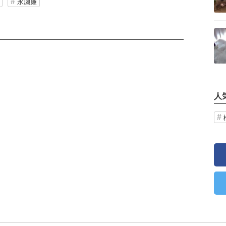
永瀬廉
記事を読む
人