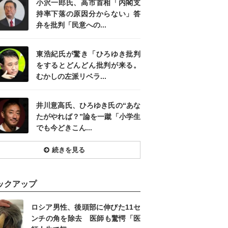
小沢一郎氏、高市首相「内閣支
持率下落の原因分からない」答
弁を批判「民意への...
東浩紀氏が驚き「ひろゆき批判
をするとどんどん批判が来る。
むかしの左派リベラ...
井川意高氏、ひろゆき氏の“あな
たがやれば？”論を一蹴「小学生
でも今どきこん...
続きを見る
ックアップ
ロシア男性、後頭部に伸びた11セ
ンチの角を除去 医師も驚愕「医