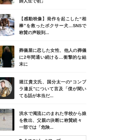
師人生で初」
【感動映像】発作を起こした“相
棒”を救ったボクサー犬…SNSで
称賛の声殺到...
葬儀屋に恋した女性、他人の葬儀
に2年間通い続ける…衝撃的な結
末に
堀江貴文氏、国分太一の“コンプ
ラ違反”について言及「僕が聞い
てる話が本当だ...
洪水で濁流にのまれた学校から娘
を救出、父親の決断に称賛続々
一部では「危険...