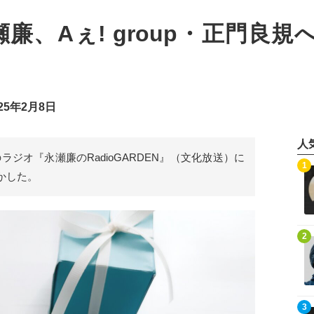
ce永瀬廉、Aぇ! group・正
25年2月8日
人
放送のラジオ『永瀬廉のRadioGARDEN』（文化放送）に
記事を読む
1
かした。
記事を読む
2
記事を読む
3