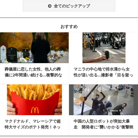
全てのピックアップ
おすすめ
記事を読む
葬儀屋に恋した女性、他人の葬
マニラの中心地で排水溝から女
儀に2年間通い続ける…衝撃的な
性が這い出る…撮影者「目を疑っ
結末に
た」衝撃の瞬間
記事を読む
マクドナルド、マレーシアで超
中国の人型ロボットが突如大暴
特大サイズのポテト発売！ネッ
走 開発者に“襲いかかる”衝撃映
ト反響「ヤバすぎる」
像が話題に