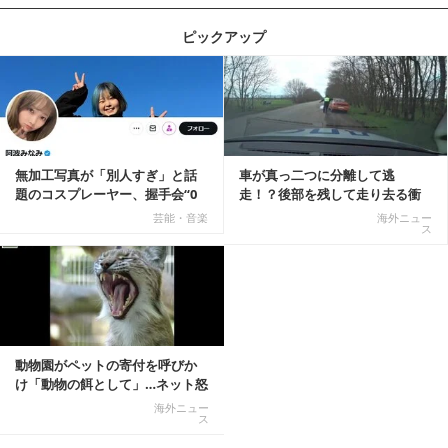
ピックアップ
記事を読む
無加工写真が「別人すぎ」と話
車が真っ二つに分離して逃
題のコスプレーヤー、握手会“0
走！？後部を残して走り去る衝
人”を報告「中止...
撃映像が話題に
芸能・音楽
海外ニュー
ス
動物園がペットの寄付を呼びか
け「動物の餌として」…ネット怒
りの声「ペットは...
海外ニュー
ス