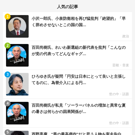
人気の記事
む
1
小沢一郎氏、小泉防衛相を再び猛批判「絶望的」「早
く辞めさせないとこの国の国...
政治
む
2
百田尚樹氏、れいわ新選組の新代表を批判「こんなの
が党の代表ってどんなギャグ...
芸能・音楽
む
3
ひろゆき氏が疑問「円安は日本にとって良いと主張し
てるのに、為替介入による円...
世の中・話題
む
4
百田尚樹氏が私見「ソーラーパネルの増加と異常な夏
の暑さは何らかの因果関係が...
世の中・話題
む
5
西野亮廣、“男の最高傑作”だと思う人物を実名告白