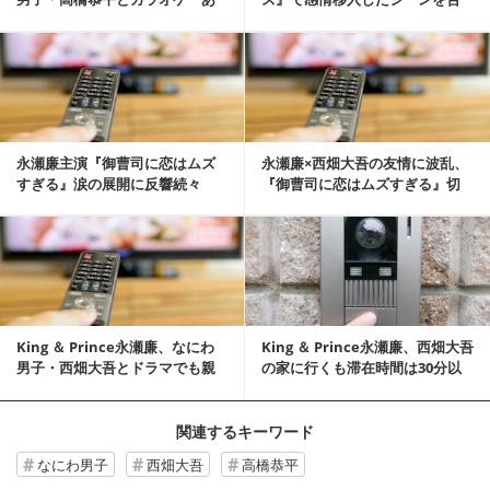
いつら...
白 な...
記事を読む
永瀬廉主演『御曹司に恋はムズ
永瀬廉×西畑大吾の友情に波乱、
すぎる』涙の展開に反響続々
『御曹司に恋はムズすぎる』切
「切ない」「こんなの...
ない第9話に視聴者涙
記事を読む
King ＆ Prince永瀬廉、なにわ
King ＆ Prince永瀬廉、西畑大吾
男子・西畑大吾とドラマでも親
の家に行くも滞在時間は30分以
友に「...
内...
関連するキーワード
なにわ男子
西畑大吾
高橋恭平