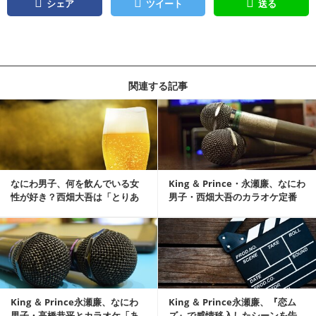
シェア
ツイート
送る
関連する記事
記事を読む
なにわ男子、何を飲んでいる女
King ＆ Prince・永瀬廉、なにわ
性が好き？西畑大吾は「とりあ
男子・西畑大吾のカラオケ定番
えずビールで」
を明かす
記事を読む
King ＆ Prince永瀬廉、なにわ
King ＆ Prince永瀬廉、『恋ム
男子・高橋恭平とカラオケ「あ
ズ』で感情移入したシーンを告