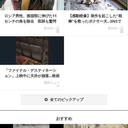
ロシア男性、後頭部に伸びた11
【感動映像】発作を起こした“相
センチの角を除去 医師も驚愕
棒”を救ったボクサー犬…SNSで
「医師人生で初」
称賛の声殺到...
世の中・話
世の中・話
題
題
「ファイナル・デスティネーシ
ョン」上映中に天井が崩落…映画
と現実の重なりに...
海外ニュー
ス
全てのピックアップ
おすすめ
記事を読む