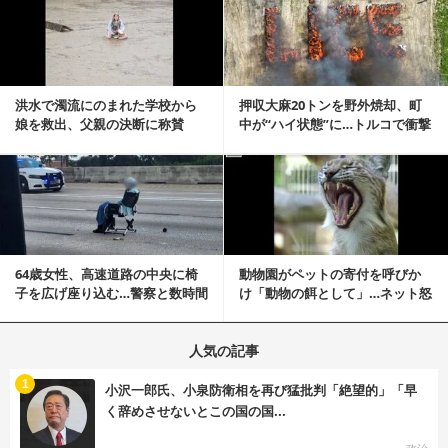
洪水で濁流にのまれた学校から
押収大麻20トンを野外焼却、町
娘を救出、父親の決断に称賛
中が“ハイ状態”に…トルコで衝撃
続々 一部では「危険...
的な事態発生
記事を読む
64歳女性、高速道路の中央に椅
動物園がペットの寄付を呼びか
子を広げ座り込む…警察と数時間
け「動物の餌として」…ネット怒
にらみ合い
りの声「ペットは...
人気の記事
む
1
小沢一郎氏、小泉防衛相を再び猛批判「絶望的」「早
く辞めさせないとこの国の国...