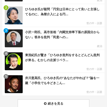
政治
む
2
ひろゆき氏が疑問「円安は日本にとって良いと主張し
てるのに、為替介入による円...
世の中・話題
む
3
小沢一郎氏、高市首相「内閣支持率下落の原因分から
ない」答弁を批判「民意への...
政治
む
4
東浩紀氏が驚き「ひろゆき批判をするとどんどん批判
が来る。むかしの左派リベラ...
世の中・話題
む
5
井川意高氏、ひろゆき氏の“あなたがやれば？”論を一
蹴「小学生でも今どきこん...
世の中・話題
続きを見る