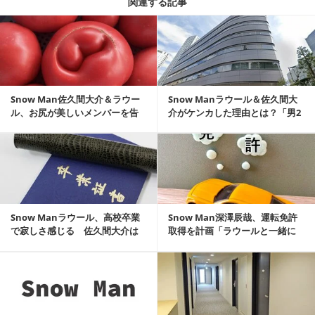
関連する記事
記事を読む
Snow Man佐久間大介＆ラウー
Snow Manラウール＆佐久間大
ル、お尻が美しいメンバーを告
介がケンカした理由とは？「男2
白「お尻三銃士」
人が全裸で…」
記事を読む
Snow Manラウール、高校卒業
Snow Man深澤辰哉、運転免許
で寂しさ感じる 佐久間大介は
取得を計画「ラウールと一緒に
「大人になっ...
取りに行く」
記事を読む