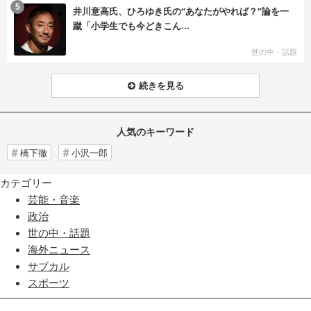
む
5
井川意高氏、ひろゆき氏の“あなたがやれば？”論を一
蹴「小学生でも今どきこん...
世の中・話題
続きを見る
人気のキーワード
橋下徹
小沢一郎
カテゴリー
芸能・音楽
政治
世の中・話題
海外ニュース
サブカル
スポーツ