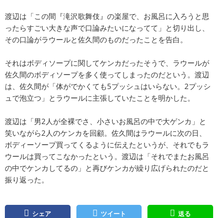
渡辺は「この間『滝沢歌舞伎』の楽屋で、お風呂に入ろうと思
ったらすごい大きな声で口論みたいになってて」と切り出し、
その口論がラウールと佐久間のものだったことを告白。
それはボディソープに関してケンカだったそうで、ラウールが
佐久間のボディソープを多く使ってしまったのだという。渡辺
は、佐久間が「体がでかくても5プッシュはいらない。2プッシ
ュで泡立つ」とラウールに主張していたことを明かした。
渡辺は「男2人が全裸でさ、小さいお風呂の中で大ゲンカ」と
笑いながら2人のケンカを回顧。佐久間はラウールに次の日、
ボディーソープ買ってくるように伝えたというが、それでもラ
ウールは買ってこなかったという。渡辺は「それでまたお風呂
の中でケンカしてるの」と再びケンカが繰り広げられたのだと
振り返った。
シェア
ツイート
送る