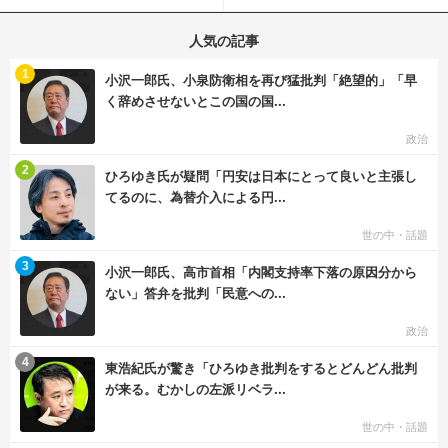
「医師人生で初」
景”が話題に
人気の記事
む
1
小沢一郎氏、小泉防衛相を再び猛批判「絶望的」「早
く辞めさせないとこの国の国...
政治
む
2
ひろゆき氏が疑問「円安は日本にとって良いと主張し
てるのに、為替介入による円...
世の中・話題
む
3
小沢一郎氏、高市首相「内閣支持率下落の原因分から
ない」答弁を批判「民意への...
政治
む
4
東浩紀氏が驚き「ひろゆき批判をするとどんどん批判
が来る。むかしの左派リベラ...
世の中・話題