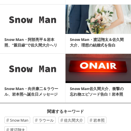
「恋バナしない？」
人に憧れ
記事を読む
Snow Man・阿部亮平＆岩本
Snow Man・渡辺翔太＆佐久間
照、“親目線”で佐久間大介へリ
大介、理想の結婚式を告白
クエスト「健康に」
記事を読む
Snow Man・向井康二＆ラウー
Snow Man佐久間大介、衝撃の
ル、岩本照へ誕生日メッセージ
忘れ物エピソード告白！岩本照
「好きだよ」
は“忘れない...
関連するキーワード
Snow Man
ラウール
佐久間大介
岩本照
渡辺翔太