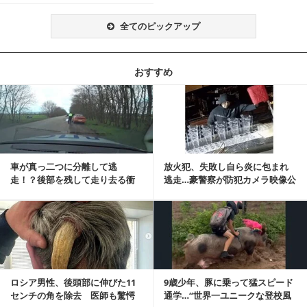
全てのピックアップ
おすすめ
記事を読む
車が真っ二つに分離して逃
放火犯、失敗し自ら炎に包まれ
走！？後部を残して走り去る衝
逃走…豪警察が防犯カメラ映像公
撃映像が話題に
開
記事を読む
ロシア男性、後頭部に伸びた11
9歳少年、豚に乗って猛スピード
センチの角を除去 医師も驚愕
通学…“世界一ユニークな登校風