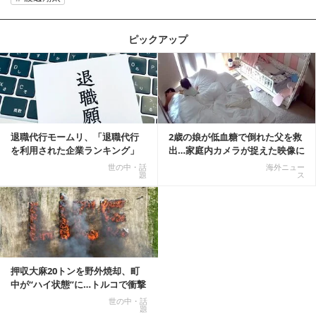
ピックアップ
記事を読む
退職代行モームリ、「退職代行
2歳の娘が低血糖で倒れた父を救
を利用された企業ランキング」
出…家庭内カメラが捉えた映像に
公開
称賛の声相次ぐ
世の中・話
海外ニュー
題
ス
押収大麻20トンを野外焼却、町
中が“ハイ状態”に…トルコで衝撃
的な事態発生
世の中・話
題