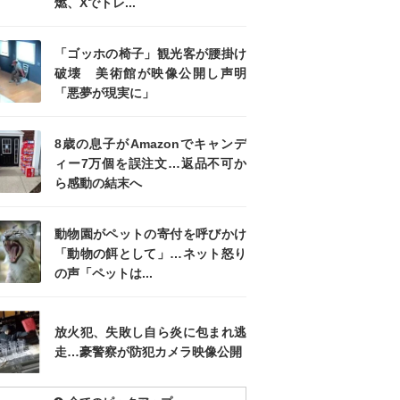
燃、Xでトレ...
「ゴッホの椅子」観光客が腰掛け
破壊 美術館が映像公開し声明
「悪夢が現実に」
8歳の息子がAmazonでキャンデ
ィー7万個を誤注文…返品不可か
ら感動の結末へ
動物園がペットの寄付を呼びかけ
「動物の餌として」…ネット怒り
の声「ペットは...
放火犯、失敗し自ら炎に包まれ逃
走…豪警察が防犯カメラ映像公開