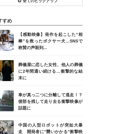
全てのピックアップ
すすめ
【感動映像】発作を起こした“相
棒”を救ったボクサー犬…SNSで
称賛の声殺到...
葬儀屋に恋した女性、他人の葬儀
に2年間通い続ける…衝撃的な結
末に
車が真っ二つに分離して逃走！？
後部を残して走り去る衝撃映像が
話題に
中国の人型ロボットが突如大暴
走 開発者に“襲いかかる”衝撃映