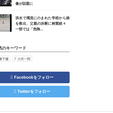
像が話題に
洪水で濁流にのまれた学校から娘
を救出、父親の決断に称賛続々
一部では「危険...
気のキーワード
橋下徹
小沢一郎
Facebookをフォロー
Twitterをフォロー