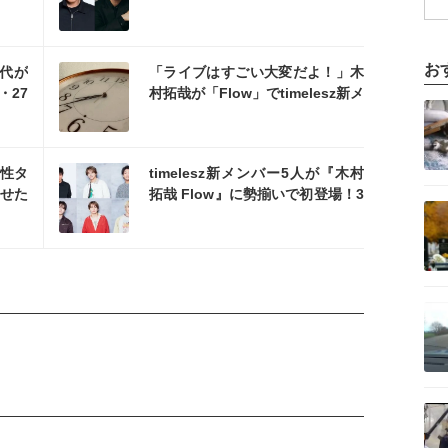
日・21日放送回に登場
を読む
お
佳代が
「ライブはすごい大変だよ！」木
・27
村拓哉が「Flow」でtimelesz新メ
記事を読む
ンバーに本音でアドバイス
を読む
女性タ
timelesz新メンバー5人が『木村
せた
拓哉 Flow』に勢揃いで初登場！3
記事を読む
本当
週連続放送
」
記事を読む
記事を読む