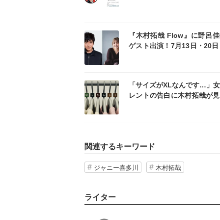
い」「素敵な関係」と反響
記事を読む
記事
『木村拓哉 Flow』に野呂
ゲスト出演！7月13日・20日
日放送
記事を読む
記事
「サイズがXLなんです…」
レントの告白に木村拓哉が見
気遣い ネットで称賛続出「
のスター」「紳士すぎて素敵
関連するキーワード
ジャニー喜多川
木村拓哉
ライター