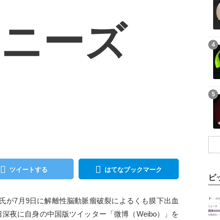
記事を読む
4
記事を読む
5
ツイートする
はてなブックマーク
ピ
記事を読む
氏が7月9日に解離性脳動脈瘤破裂によるくも膜下出血
深夜に自身の中国版ツイッター「微博（Weibo）」を