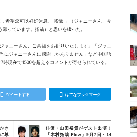
。
記事を読む
现在，希望您可以好好休息。 拓哉 」（ジャニーさん、今
う願っています。拓哉）と思いを綴った。
記事を読む
ジャニーさん、ご冥福をお祈りいたします」「ジャニ
当にジャニーさんに感謝しかありません」など中国語
7時現在で4500を超えるコメントが寄せられている。
記事を読む
ツイートする
はてなブックマーク
記事を読む
を読む
とかき
俳優・山田裕貴がゲスト出演！
に尊
『木村拓哉 Flow』9月7日・14