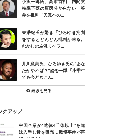
小沢一郎氏、高市首相「内閣支
持率下落の原因分からない」答
弁を批判「民意への...
東浩紀氏が驚き「ひろゆき批判
をするとどんどん批判が来る。
むかしの左派リベラ...
井川意高氏、ひろゆき氏の“あな
たがやれば？”論を一蹴「小学生
でも今どきこん...
続きを見る
ックアップ
中国企業が“遺体4千体以上”を違
法入手し骨を販売…戦慄事件が再