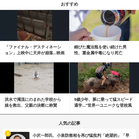
おすすめ
記事を読む
「ファイナル・デスティネーシ
錆びた魔法瓶を使い続けた男
ョン」上映中に天井が崩落…映画
性、重金属中毒になり死亡
と現実の重なりに...
記事を読む
洪水で濁流にのまれた学校から
9歳少年、豚に乗って猛スピード
娘を救出、父親の決断に称賛
通学…“世界一ユニークな登校風
続々 一部では「危険...
景”が話題に
人気の記事
む
1
小沢一郎氏、小泉防衛相を再び猛批判「絶望的」「早