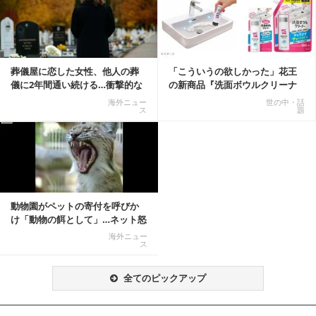
葬儀屋に恋した女性、他人の葬
「こういうの欲しかった」花王
儀に2年間通い続ける…衝撃的な
の新商品『洗面ボウルクリーナ
結末に
ー』がSNSで話題に
海外ニュー
世の中・話
ス
題
動物園がペットの寄付を呼びか
け「動物の餌として」…ネット怒
りの声「ペットは...
海外ニュー
ス
全てのピックアップ