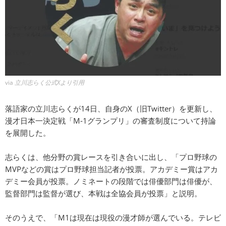
via
立川志らく公式Xより引用
落語家の立川志らくが14日、自身のX（旧Twitter）を更新し、
漫才日本一決定戦「M-1グランプリ」の審査制度について持論
を展開した。
志らくは、他分野の賞レースを引き合いに出し、「プロ野球の
MVPなどの賞はプロ野球担当記者が投票。アカデミー賞はアカ
デミー会員が投票。ノミネートの段階では俳優部門は俳優が、
監督部門は監督が選び、本戦は全協会員が投票」と説明。
そのうえで、「M1は現在は現役の漫才師が選んでいる。テレビ