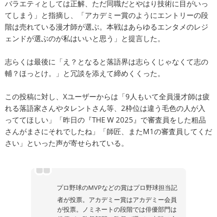
バラエティとしては正解、ただ同職だとやはり技術に目がいっ
てしまう」と指摘し、「アカデミー賞のようにエントリーの段
階は売れている漫才師が選ぶ。本戦はあらゆるエンタメのレジ
ェンドが選ぶのが私はいいと思う」と提言した。
志らくは最後に「え？となると落語界は志らくじゃなくて志の
輔？ほっとけ。」と冗談を添えて締めくくった。
この投稿に対し、Xユーザーからは「9人もいて全員漫才師は疲
れる落語家さんやタレントさん等、2枠位は違う毛色の人が入
っててほしい」「昨日の『THE W 2025』で審査員をした粗品
さんがまさにそれでしたね」「師匠、またM1の審査員してくだ
さい」といった声が寄せられている。
プロ野球のMVPなどの賞はプロ野球担当記
者が投票。アカデミー賞はアカデミー会員
が投票。ノミネートの段階では俳優部門は