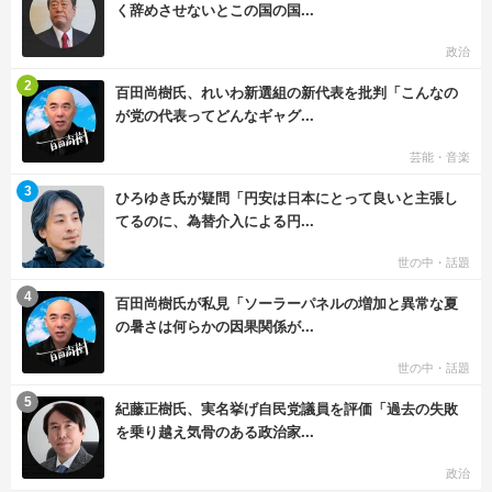
く辞めさせないとこの国の国...
政治
む
2
百田尚樹氏、れいわ新選組の新代表を批判「こんなの
が党の代表ってどんなギャグ...
芸能・音楽
む
3
ひろゆき氏が疑問「円安は日本にとって良いと主張し
てるのに、為替介入による円...
世の中・話題
む
4
百田尚樹氏が私見「ソーラーパネルの増加と異常な夏
の暑さは何らかの因果関係が...
世の中・話題
む
5
紀藤正樹氏、実名挙げ自民党議員を評価「過去の失敗
を乗り越え気骨のある政治家...
政治